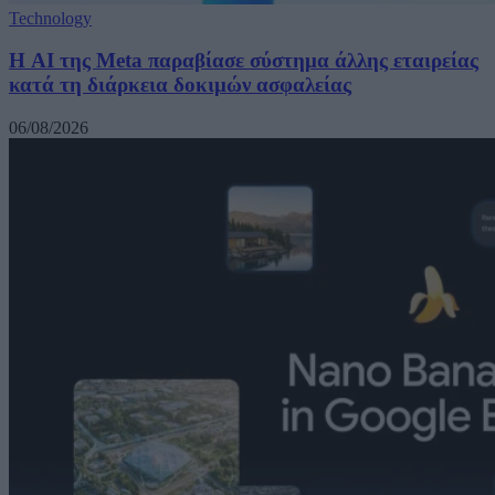
Technology
Η AI της Meta παραβίασε σύστημα άλλης εταιρείας
κατά τη διάρκεια δοκιμών ασφαλείας
06/08/2026