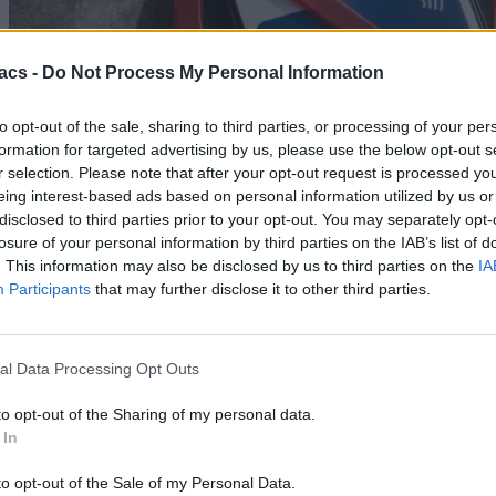
acs -
Do Not Process My Personal Information
to opt-out of the sale, sharing to third parties, or processing of your per
formation for targeted advertising by us, please use the below opt-out s
r selection. Please note that after your opt-out request is processed y
eing interest-based ads based on personal information utilized by us or
disclosed to third parties prior to your opt-out. You may separately opt-
losure of your personal information by third parties on the IAB’s list of
Mobile
. This information may also be disclosed by us to third parties on the
IA
Participants
that may further disclose it to other third parties.
Μπλόκο στις ανέπαφες πληρωμές: Η ενημέρωση των
Play Services χτυπά κινέζικα Xiaomi, Vivo, Oppo &
OnePlus
al Data Processing Opt Outs
06/08/2026
to opt-out of the Sharing of my personal data.
 In
to opt-out of the Sale of my Personal Data.