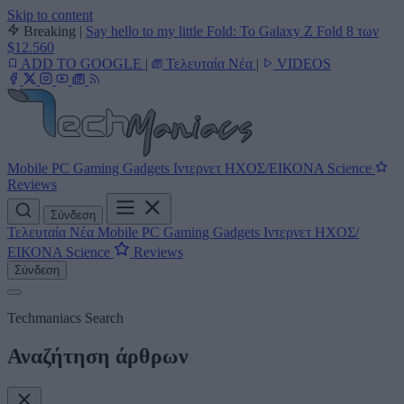
Skip to content
Breaking
|
Say hello to my little Fold: Το Galaxy Z Fold 8 των
$12.560
ADD TO GOOGLE
|
Τελευταία Νέα
|
VIDEOS
Mobile
PC
Gaming
Gadgets
Ιντερνετ
ΗΧΟΣ/ΕΙΚΟΝΑ
Science
Reviews
Σύνδεση
Τελευταία Νέα
Mobile
PC
Gaming
Gadgets
Ιντερνετ
ΗΧΟΣ/
ΕΙΚΟΝΑ
Science
Reviews
Σύνδεση
Techmaniacs Search
Αναζήτηση άρθρων