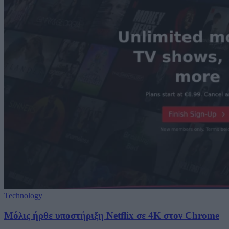
Technology
Μόλις ήρθε υποστήριξη Netflix σε 4K στον Chrome