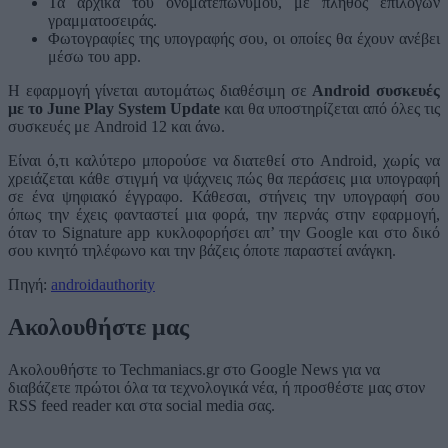
Τα αρχικά του ονοματεπώνυμου, με πλήθος επιλογών
γραμματοσειράς.
Φωτογραφίες της υπογραφής σου, οι οποίες θα έχουν ανέβει
μέσω του app.
Η εφαρμογή γίνεται αυτομάτως διαθέσιμη σε
Android συσκευές
με το June Play System Update
και θα υποστηρίζεται από όλες τις
συσκευές με Android 12 και άνω.
Είναι ό,τι καλύτερο μπορούσε να διατεθεί στο Android, χωρίς να
χρειάζεται κάθε στιγμή να ψάχνεις πώς θα περάσεις μια υπογραφή
σε ένα ψηφιακό έγγραφο. Κάθεσαι, στήνεις την υπογραφή σου
όπως την έχεις φανταστεί μια φορά, την περνάς στην εφαρμογή,
όταν το Signature app κυκλοφορήσει απ’ την Google και στο δικό
σου κινητό τηλέφωνο και την βάζεις όποτε παραστεί ανάγκη.
Πηγή:
androidauthority
Ακολουθήστε μας
Ακολουθήστε το Techmaniacs.gr στο Google News για να
διαβάζετε πρώτοι όλα τα τεχνολογικά νέα, ή προσθέστε μας στον
RSS feed reader και στα social media σας.