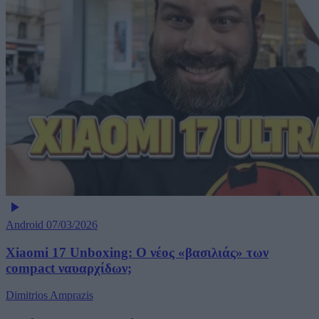
Android
07/03/2026
Xiaomi 17 Unboxing: Ο νέος «βασιλιάς» των
compact ναυαρχίδων;
Dimitrios Amprazis