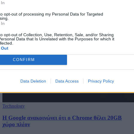
 In
to opt-out of processing my Personal Data for Targeted
sing.
 In
to opt-out of Collection, Use, Retention, Sale, and/or Sharing
ersonal Data that Is Unrelated with the Purposes for which it
lected.
 Out
CONFIRM
Data Deletion
Data Access
Privacy Policy
Technology
Η Google ανακοινώνει ότι ο Chrome θέλει 20GB
χώρο πλέον