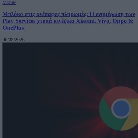
Mobile
Μπλόκο στις ανέπαφες πληρωμές: Η ενημέρωση των
Play Services χτυπά κινέζικα Xiaomi, Vivo, Oppo &
OnePlus
06/08/2026