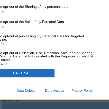
to opt-out of the Sharing of my personal data.
 In
to opt-out of the Sale of my Personal Data.
 In
to opt-out of processing my Personal Data for Targeted
sing.
 In
to opt-out of Collection, Use, Retention, Sale, and/or Sharing
ersonal Data that Is Unrelated with the Purposes for which it
lected.
 Out
CONFIRM
Science
Brown University: Να γιατί διαστέλλονται οι κόρες
των ματιών όταν κάτι μας αιφνιδιάζει
Data Deletion
Data Access
Privacy Policy
06/08/2026