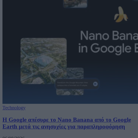
Technology
Η Google απέσυρε το Nano Banana από το Google
Earth μετά τις ανησυχίες για παραπληροφόρηση