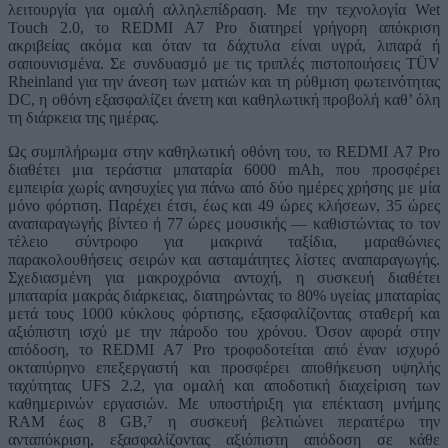
λειτουργία για ομαλή αλληλεπίδραση. Με την τεχνολογία Wet
Touch 2.0, το REDMI A7 Pro διατηρεί γρήγορη απόκριση
ακριβείας ακόμα και όταν τα δάχτυλα είναι υγρά, λιπαρά ή
σαπουνισμένα. Σε συνδυασμό με τις τριπλές πιστοποιήσεις TÜV
Rheinland για την άνεση των ματιών και τη ρύθμιση φωτεινότητας
DC, η οθόνη εξασφαλίζει άνετη και καθηλωτική προβολή καθ’ όλη
τη διάρκεια της ημέρας.
Ως συμπλήρωμα στην καθηλωτική οθόνη του, το REDMI A7 Pro
διαθέτει μια τεράστια μπαταρία 6000 mAh, που προσφέρει
εμπειρία χωρίς ανησυχίες για πάνω από δύο ημέρες χρήσης με μία
μόνο φόρτιση. Παρέχει έτσι, έως και 49 ώρες κλήσεων, 35 ώρες
αναπαραγωγής βίντεο ή 77 ώρες μουσικής — καθιστώντας το τον
τέλειο σύντροφο για μακρινά ταξίδια, μαραθώνιες
παρακολουθήσεις σειρών και ασταμάτητες λίστες αναπαραγωγής.
Σχεδιασμένη για μακροχρόνια αντοχή, η συσκευή διαθέτει
μπαταρία μακράς διάρκειας, διατηρώντας το 80% υγείας μπαταρίας
μετά τους 1000 κύκλους φόρτισης, εξασφαλίζοντας σταθερή και
αξιόπιστη ισχύ με την πάροδο του χρόνου. Όσον αφορά στην
απόδοση, το REDMI A7 Pro τροφοδοτείται από έναν ισχυρό
οκταπύρηνο επεξεργαστή και προσφέρει αποθήκευση υψηλής
ταχύτητας UFS 2.2, για ομαλή και αποδοτική διαχείριση των
καθημερινών εργασιών. Με υποστήριξη για επέκταση μνήμης
RAM έως 8 GB,⁷ η συσκευή βελτιώνει περαιτέρω την
ανταπόκριση, εξασφαλίζοντας αξιόπιστη απόδοση σε κάθε