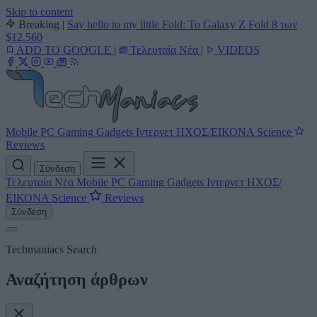
Skip to content
Breaking
|
Say hello to my little Fold: Το Galaxy Z Fold 8 των
$12.560
ADD TO GOOGLE
|
Τελευταία Νέα
|
VIDEOS
Mobile
PC
Gaming
Gadgets
Ιντερνετ
ΗΧΟΣ/ΕΙΚΟΝΑ
Science
Reviews
Σύνδεση
Τελευταία Νέα
Mobile
PC
Gaming
Gadgets
Ιντερνετ
ΗΧΟΣ/
ΕΙΚΟΝΑ
Science
Reviews
Σύνδεση
Techmaniacs Search
Αναζήτηση άρθρων