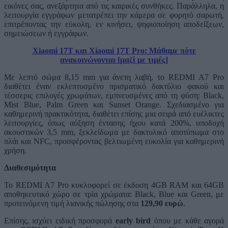
εικόνες σας, ανεξάρτητα από τις καιρικές συνθήκες. Παράλληλα, η
λειτουργία εγγράφων μετατρέπει την κάμερα σε φορητό σαρωτή,
επιτρέποντας την εύκολη, εν κινήσει, ψηφιοποίηση αποδείξεων,
σημειώσεων ή εγγράφων.
Xiaomi 17T και Xiaomi 17T Pro: Μάθαμε πότε
ανακοινώνονται [μαζί με τιμές]
Με λεπτό σώμα 8,15 mm για άνετη λαβή, το REDMI A7 Pro
διαθέτει έναν εκλεπτυσμένο πρισματικό δακτύλιο φακού και
τέσσερις επιλογές χρωμάτων, εμπνευσμένες από τη φύση: Black,
Mist Blue, Palm Green και Sunset Orange. Σχεδιασμένο για
καθημερινή πρακτικότητα, διαθέτει επίσης μια σειρά από ευέλικτες
λειτουργίες, όπως αύξηση έντασης ήχου κατά 200%, υποδοχή
ακουστικών 3,5 mm, ξεκλείδωμα με δακτυλικό αποτύπωμα στο
πλάι και NFC, προσφέροντας βελτιωμένη ευκολία για καθημερινή
χρήση.
Διαθεσιμότητα
Το REDMI A7 Pro κυκλοφορεί σε έκδοση 4GB RAM και 64GB
αποθηκευτικό χώρο σε τρία χρώματα: Black, Blue και Green, με
προτεινόμενη τιμή λιανικής πώλησης στα
129,90 ευρώ
.
Επίσης, ισχύει ειδική προσφορά
early
bird
όπου με κάθε αγορά