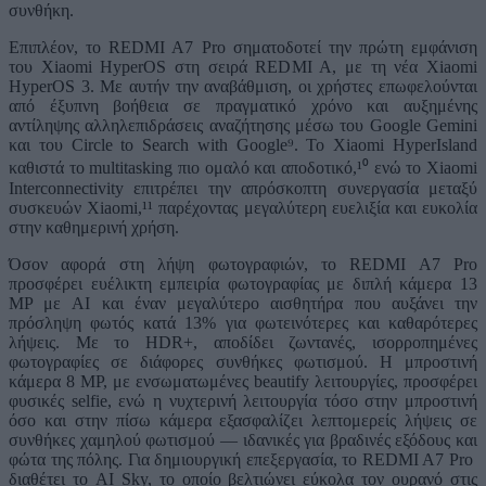
συνθήκη.
Επιπλέον, το REDMI A7 Pro σηματοδοτεί την πρώτη εμφάνιση
του Xiaomi HyperOS στη σειρά REDMI A, με τη νέα Xiaomi
HyperOS 3. Με αυτήν την αναβάθμιση, οι χρήστες επωφελούνται
από έξυπνη βοήθεια σε πραγματικό χρόνο και αυξημένης
αντίληψης αλληλεπιδράσεις αναζήτησης μέσω του Google Gemini
και του Circle to Search with Google⁹. Το Xiaomi HyperIsland
καθιστά το multitasking πιο ομαλό και αποδοτικό,¹⁰ ενώ το Xiaomi
Interconnectivity επιτρέπει την απρόσκοπτη συνεργασία μεταξύ
συσκευών Xiaomi,¹¹ παρέχοντας μεγαλύτερη ευελιξία και ευκολία
στην καθημερινή χρήση.
Όσον αφορά στη λήψη φωτογραφιών, το REDMI A7 Pro
προσφέρει ευέλικτη εμπειρία φωτογραφίας με διπλή κάμερα 13
MP με AI και έναν μεγαλύτερο αισθητήρα που αυξάνει την
πρόσληψη φωτός κατά 13% για φωτεινότερες και καθαρότερες
λήψεις. Με το HDR+, αποδίδει ζωντανές, ισορροπημένες
φωτογραφίες σε διάφορες συνθήκες φωτισμού. Η μπροστινή
κάμερα 8 MP, με ενσωματωμένες beautify λειτουργίες, προσφέρει
φυσικές selfie, ενώ η νυχτερινή λειτουργία τόσο στην μπροστινή
όσο και στην πίσω κάμερα εξασφαλίζει λεπτομερείς λήψεις σε
συνθήκες χαμηλού φωτισμού — ιδανικές για βραδινές εξόδους και
φώτα της πόλης. Για δημιουργική επεξεργασία, το REDMI A7 Pro
διαθέτει το AI Sky, το οποίο βελτιώνει εύκολα τον ουρανό στις