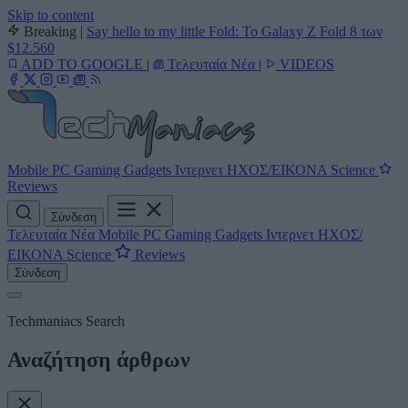
Skip to content
Breaking
|
Say hello to my little Fold: Το Galaxy Z Fold 8 των
$12.560
ADD TO GOOGLE
|
Τελευταία Νέα
|
VIDEOS
Mobile
PC
Gaming
Gadgets
Ιντερνετ
ΗΧΟΣ/ΕΙΚΟΝΑ
Science
Reviews
Σύνδεση
Τελευταία Νέα
Mobile
PC
Gaming
Gadgets
Ιντερνετ
ΗΧΟΣ/
ΕΙΚΟΝΑ
Science
Reviews
Σύνδεση
Techmaniacs Search
Αναζήτηση άρθρων