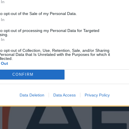
 In
to opt-out of the Sale of my Personal Data.
 In
Technology
to opt-out of processing my Personal Data for Targeted
Cosmote: Οι 3 κατηγορίες χρηστών με απεριόριστα
sing.
δεδομένα δωρεάν
 In
to opt-out of Collection, Use, Retention, Sale, and/or Sharing
05/08/2026
ersonal Data that Is Unrelated with the Purposes for which it
lected.
 Out
CONFIRM
Data Deletion
Data Access
Privacy Policy