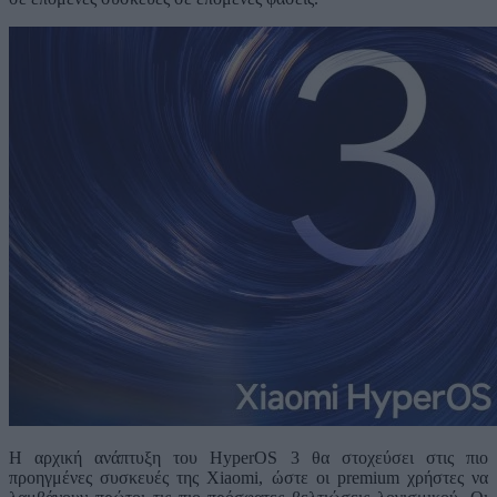
Η αρχική ανάπτυξη του HyperOS 3 θα στοχεύσει στις πιο
προηγμένες συσκευές της Xiaomi, ώστε οι premium χρήστες να