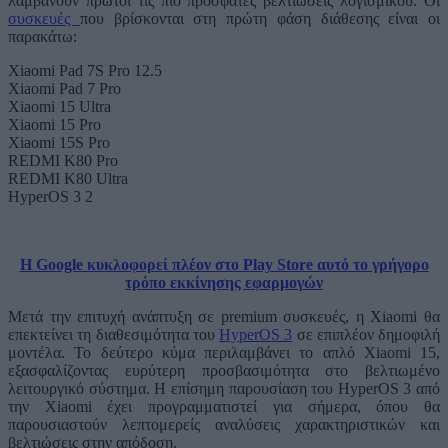
λαμβάνουν πρώτοι τις πιο πρόσφατες βελτιώσεις λογισμικού. Οι
συσκευές
που βρίσκονται στη πρώτη φάση διάθεσης είναι οι
παρακάτω:
Xiaomi Pad 7S Pro 12.5
Xiaomi Pad 7 Pro
Xiaomi 15 Ultra
Xiaomi 15 Pro
Xiaomi 15S Pro
REDMI K80 Pro
REDMI K80 Ultra
HyperOS 3 2
Η Google κυκλοφορεί πλέον στο Play Store αυτό το γρήγορο
τρόπο εκκίνησης εφαρμογών
Μετά την επιτυχή ανάπτυξη σε premium συσκευές, η Xiaomi θα
επεκτείνει τη διαθεσιμότητα του
HyperOS 3
σε επιπλέον δημοφιλή
μοντέλα. Το δεύτερο κύμα περιλαμβάνει το απλό Xiaomi 15,
εξασφαλίζοντας ευρύτερη προσβασιμότητα στο βελτιωμένο
λειτουργικό σύστημα. Η επίσημη παρουσίαση του HyperOS 3 από
την Xiaomi έχει προγραμματιστεί για σήμερα, όπου θα
παρουσιαστούν λεπτομερείς αναλύσεις χαρακτηριστικών και
βελτιώσεις στην απόδοση.