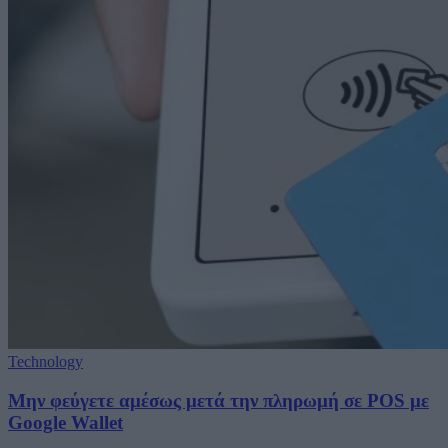
Technology
Μην φεύγετε αμέσως μετά την πληρωμή σε POS με
Google Wallet