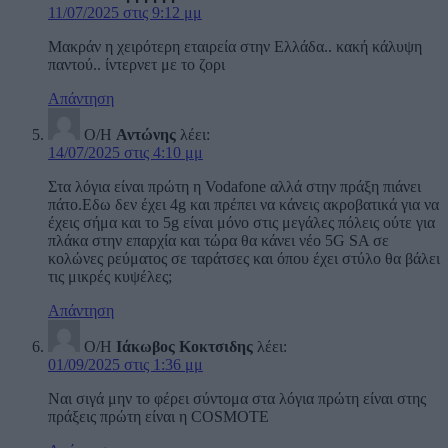
11/07/2025 στις 9:12 μμ
Μακράν η χειρότερη εταιρεία στην Ελλάδα.. κακή κάλυψη
παντού.. ίντερνετ με το ζορι
Απάντηση
Ο/Η
Αντώνης
λέει:
14/07/2025 στις 4:10 μμ
Στα λόγια είναι πρώτη η Vodafone αλλά στην πράξη πιάνει
πάτο.Εδω δεν έχει 4g και πρέπει να κάνεις ακροβατικά για να
έχεις σήμα και το 5g είναι μόνο στις μεγάλες πόλεις ούτε για
πλάκα στην επαρχία και τώρα θα κάνει νέο 5G SA σε
κολώνες ρεύματος σε ταράτσες και όπου έχει στύλο θα βάλει
τις μικρές κυψέλες;
Απάντηση
Ο/Η
Ιάκωβος Κοκτσιδης
λέει:
01/09/2025 στις 1:36 μμ
Ναι σιγά μην το φέρει σύντομα στα λόγια πρώτη είναι στης
πράξεις πρώτη είναι η COSMOTE