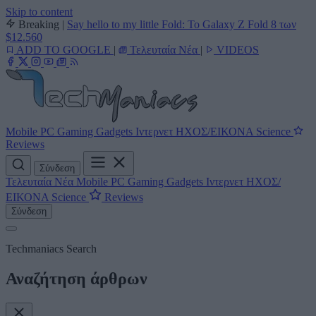
Skip to content
Breaking
|
Say hello to my little Fold: Το Galaxy Z Fold 8 των
$12.560
ADD TO GOOGLE
|
Τελευταία Νέα
|
VIDEOS
Mobile
PC
Gaming
Gadgets
Ιντερνετ
ΗΧΟΣ/ΕΙΚΟΝΑ
Science
Reviews
Σύνδεση
Τελευταία Νέα
Mobile
PC
Gaming
Gadgets
Ιντερνετ
ΗΧΟΣ/
ΕΙΚΟΝΑ
Science
Reviews
Σύνδεση
Techmaniacs Search
Αναζήτηση άρθρων