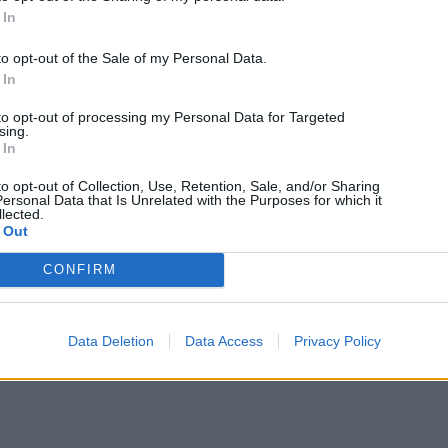
 In
to opt-out of the Sale of my Personal Data.
 In
to opt-out of processing my Personal Data for Targeted
sing.
 In
to opt-out of Collection, Use, Retention, Sale, and/or Sharing
ersonal Data that Is Unrelated with the Purposes for which it
lected.
 Out
CONFIRM
Gadgets
11/06/2026
Data Deletion
Data Access
Privacy Policy
Huawei Watch Fit 5 Pro Review: Θα σου κλέψει την
καρδιά αλλά όχι τα λεφτά
Dimitrios Amprazis