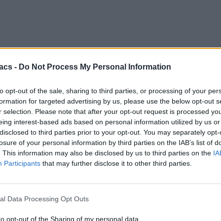
Techmaniacs Originals
Reviews
Unboxing.
acs -
Do Not Process My Personal Information
Honest, direct, and hands-on. We benchmark, test, and daily-drive
the latest tech so you know what is actually worth your money.
to opt-out of the sale, sharing to third parties, or processing of your per
formation for targeted advertising by us, please use the below opt-out s
Subscribe to Channel
r selection. Please note that after your opt-out request is processed y
Swipe Reviews
eing interest-based ads based on personal information utilized by us or
disclosed to third parties prior to your opt-out. You may separately opt-
losure of your personal information by third parties on the IAB’s list of
. This information may also be disclosed by us to third parties on the
IA
Participants
that may further disclose it to other third parties.
al Data Processing Opt Outs
to opt-out of the Sharing of my personal data.