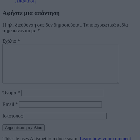
Απάντηση
Αφήστε μια απάντηση
Η ηλ. διεύθυνση σας δεν δημοσιεύεται.
Τα υποχρεωτικά πεδία
σημειώνονται με
*
Σχόλιο
*
Όνομα
*
Email
*
Ιστότοπος
This site uses Akismet to reduce spam.
Learn how your comment