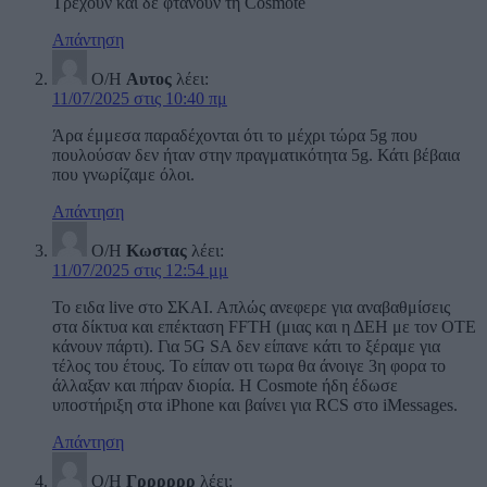
Τρέχουν και δε φτάνουν τη Cosmote
Απάντηση
Ο/Η
Αυτος
λέει:
11/07/2025 στις 10:40 πμ
Άρα έμμεσα παραδέχονται ότι το μέχρι τώρα 5g που
πουλούσαν δεν ήταν στην πραγματικότητα 5g. Κάτι βέβαια
που γνωρίζαμε όλοι.
Απάντηση
Ο/Η
Κωστας
λέει:
11/07/2025 στις 12:54 μμ
Το ειδα live στο ΣΚΑΙ. Απλώς ανεφερε για αναβαθμίσεις
στα δίκτυα και επέκταση FFTH (μιας και η ΔΕΗ με τον ΟΤΕ
κάνουν πάρτι). Για 5G SA δεν είπανε κάτι το ξέραμε για
τέλος του έτους. Το είπαν οτι τωρα θα άνοιγε 3η φορα το
άλλαξαν και πήραν διορία. Η Cosmote ήδη έδωσε
υποστήριξη στα iPhone και βαίνει για RCS στο iMessages.
Απάντηση
Ο/Η
Γρρρρρρ
λέει: