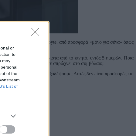
δή συγκεκριμένα 985gigabyte, από προσφορά «μόνο για σένα» όπως
sonal or
ection to
 το χαλάσουμε, και μάλιστα από το κινητό, εντός 5 ημερών. Ποια
ou may
ό ανεξαρτήτως εταιρείας σε σπρώχνει στο συμβόλαιο;
 personal
out of the
ό χρονικό διάστημα να το ξοδέψουμε; Αυτές δεν είναι προσφορές και
 downstream
B’s List of