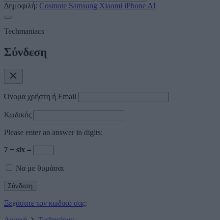
Δημοφιλή:
Cosmote
Samsung
Xiaomi
iPhone
AI
Techmaniacs
Σύνδεση
Όνομα χρήστη ή Email
Κωδικός
Please enter an answer in digits:
7 − six =
Να με θυμάσαι
Ξεχάσατε τον κωδικό σας;
Αρχική
Technology