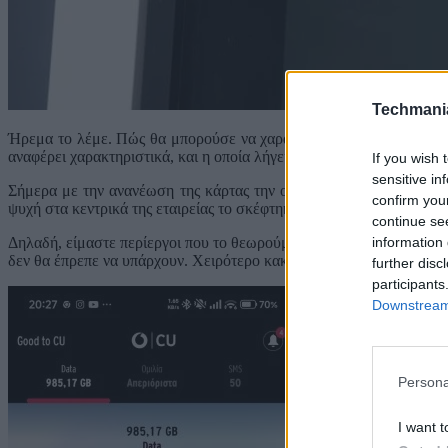
Techmani
Ήρεμα το λέμε. Πώς θα μπορούσε να χαρακτηρίσει κάποιος την εν
αναφέρει χαρακτηριστικά, και η οποία λήγει σε πέντε ημέρες;
If you wish 
sensitive in
Σήμερα με την ανανέωση της κάρτας την οποία πραγματοποιήσαμε,
confirm you
ψυχή στα κεντρικά της εταιρείας το σκέφτηκε; Ποια ψυχή όταν τα π
continue se
information 
Δηλαδή, είμαστε περίεργοι που το θεωρούμε κοροϊδία εκ μέρους της
δεν θα έπρεπε να υπάρχουν. Χειρότερο κακό κάνουν παρά καλό.
further disc
participants
Downstream 
Persona
I want t