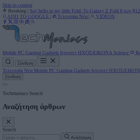
Skip to content
Breaking
|
Say hello to my little Fold: Το Galaxy Z Fold 8 των $1
ADD TO GOOGLE
|
Τελευταία Νέα
|
VIDEOS
Mobile
PC
Gaming
Gadgets
Ιντερνετ
ΗΧΟΣ/ΕΙΚΟΝΑ
Science
Re
Σύνδεση
Τελευταία Νέα
Mobile
PC
Gaming
Gadgets
Ιντερνετ
ΗΧΟΣ/ΕΙΚΟ
Σύνδεση
Techmaniacs Search
Αναζήτηση άρθρων
Search
Αναζήτηση