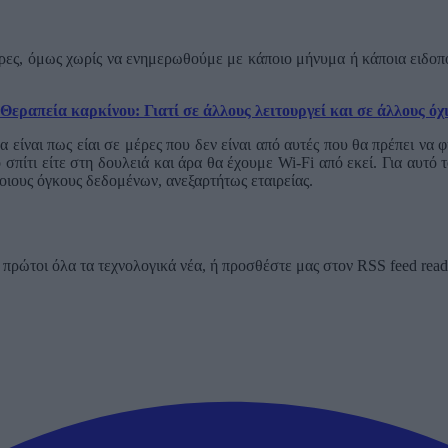
μέρες, όμως χωρίς να ενημερωθούμε με κάποιο μήνυμα ή κάποια ειδο
Θεραπεία καρκίνου: Γιατί σε άλλους λειτουργεί και σε άλλους όχ
 είναι πως είαι σε μέρες που δεν είναι από αυτές που θα πρέπει να
ο σπίτι είτε στη δουλειά και άρα θα έχουμε Wi-Fi από εκεί. Για αυτό 
οιους όγκους δεδομένων, ανεξαρτήτως εταιρείας.
ρώτοι όλα τα τεχνολογικά νέα, ή προσθέστε μας στον RSS feed reader