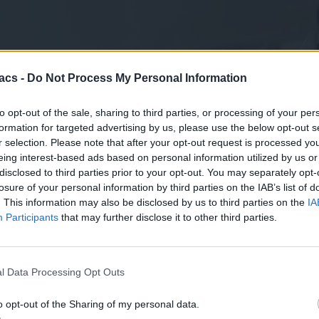
acs -
Do Not Process My Personal Information
 λόγω προσφορά της Vodafone, η οποία δίνει ένα 1TB σχεδόν, δηλα
to opt-out of the sale, sharing to third parties, or processing of your per
formation for targeted advertising by us, please use the below opt-out s
 δηλαδή η Vodafone μας έδωσε 1 1TB το οποίο εμείς καλούμαστε να
r selection. Please note that after your opt-out request is processed y
ακέτα σε όλη τη καρτοκινητή έχουν ελάχιστα GB και όλη η καρτοκινητ
eing interest-based ads based on personal information utilized by us or
disclosed to third parties prior to your opt-out. You may separately opt-
 Vodafone να δίνει τόσο μεγάλη ποσότητα gigabyte σε ένα τόσο μικρ
losure of your personal information by third parties on the IAB’s list of
. This information may also be disclosed by us to third parties on the
IA
Participants
that may further disclose it to other third parties.
l Data Processing Opt Outs
o opt-out of the Sharing of my personal data.