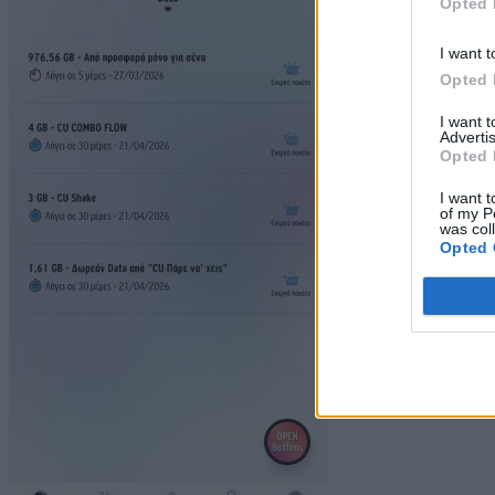
Opted 
I want t
Opted 
I want 
Advertis
Opted 
I want t
of my P
was col
Opted 