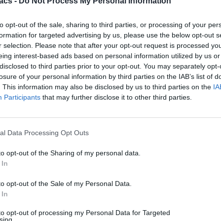
acs -
Do Not Process My Personal Information
to opt-out of the sale, sharing to third parties, or processing of your per
formation for targeted advertising by us, please use the below opt-out s
r selection. Please note that after your opt-out request is processed y
eing interest-based ads based on personal information utilized by us or
disclosed to third parties prior to your opt-out. You may separately opt-
losure of your personal information by third parties on the IAB’s list of
. This information may also be disclosed by us to third parties on the
IA
Participants
that may further disclose it to other third parties.
Android
al Data Processing Opt Outs
Η εφαρμογή για Wi-Fi που πρέπει να έχουμε στο
κινητό μας
to opt-out of the Sharing of my personal data.
 In
07/08/2026
to opt-out of the Sale of my Personal Data.
 In
to opt-out of processing my Personal Data for Targeted
sing.