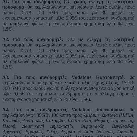
Δ1. Για τους συνδρομητές CU
χωρίς ενεργή
τη φοιτητική
προσφορά,
θα περιλαμβάνονται απεριόριστα λεπτά ομιλίας προς
όλους, 15GB, 150 SMS προς όλους για 30 ημέρες και
εναπομένουσα χρηματική αξία 0,05€ (σε περίπτωση συνδρομητή
με απαλλαγή φόρου η εναπομένουσα χρηματική αξία θα είναι
1,5€).
Δ2. Για τους συνδρομητές CU
με ενεργή
τη φοιτητική
προσφορά,
θα περιλαμβάνονται απεριόριστα λεπτά ομιλίας προς
όλους, 45GB, 150 SMS προς όλους για 30 ημέρες και
εναπομένουσα χρηματική αξία 0,05€ (σε περίπτωση συνδρομητή
με απαλλαγή φόρου η εναπομένουσα χρηματική αξία θα είναι
1,5€).
Δ3. Για τους συνδρομητές Vodafone Καρτοκινητό,
θα
περιλαμβάνονται απεριόριστα λεπτά ομιλίας προς όλους, 15GB,
100 SMS προς όλους για 30 ημέρες και εναπομένουσα χρηματική
αξία 0,05€ (σε περίπτωση συνδρομητή με απαλλαγή φόρου η
εναπομένουσα χρηματική αξία θα είναι 1,5€).
Δ4. Για τους συνδρομητές Vodafone International,
θα
περιλαμβάνονται 35GB, 100 λεπτά προς
Αμερική- Ωκεανία (Η.Π.Α,
Καναδάς, Αυστραλία, Κολομβία, Κόστα Ρίκα, Μεξικό, Παραγουάη,
Περού, Δομινικανή Δημοκρατία, Ουρουγουάη, Βενεζουέλα,
Αργεντινή, Βραζιλία, Χιλή), Αφρική & Ασία (Νιγηρία, Αιθιοπία,