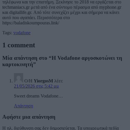
τηλέφωνα και την επιστήμη. Ξεκίνησε το 2018 να εργάζεται στο
techmaniacs.gr μετά από ένα σύντομο πέρασμα από myphone.gr
και digitallife.gr. Από τότε συνεχίζει μέχρι και σήμερα να κάνει
αυτό που αγαπάει. Περισσότερα στο
https://baladiskoumpouras.link/
Tags:
vodafone
1 comment
Μία απάντηση στο “Η Vodafone αργοσκοτώνει τη
καρτοκινητή”
Ο/Η
YiorgosM
λέει:
21/05/2026 στις 5:42 μμ
Sweet dreams Vodafone…
Απάντηση
Αφήστε μια απάντηση
Η ηλ. διεύθυνση σας δεν δημοσιεύεται.
Τα υποχρεωτικά πεδία