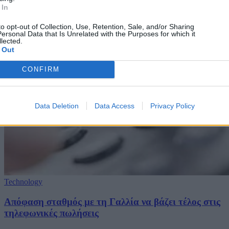
 In
to opt-out of Collection, Use, Retention, Sale, and/or Sharing
ersonal Data that Is Unrelated with the Purposes for which it
lected.
 Out
CONFIRM
Data Deletion
Data Access
Privacy Policy
Technology
Απόφαση σταθμός με τη Γαλλία να βάζει τέλος στις
τηλεφωνικές πωλήσεις