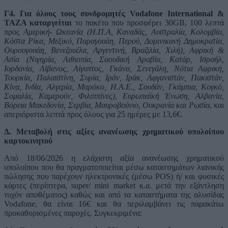
Γ4. Για όλους τους συνδρομητές Vodafone International &
TAZA καταργείται
το πακέτο που προσφέρει 30GB, 100 λεπτά
προς
Αμερική- Ωκεανία (Η.Π.Α, Καναδάς, Αυστραλία, Κολομβία,
Κόστα Ρίκα, Μεξικό, Παραγουάη, Περού, Δομινικανή Δημοκρατία,
Ουρουγουάη, Βενεζουέλα, Αργεντινή, Βραζιλία, Χιλή), Αφρική &
Ασία (Νιγηρία, Αιθιοπία, Σαουδική Αραβία, Κατάρ, Ισραήλ,
Ιορδανία, Λίβανος, Αίγυπτος, Γκάνα, Σενεγάλη, Νότια Αφρική,
Τουρκία, Παλαιστίνη, Συρία, Ιράν, Ιράκ, Αφγανιστάν, Πακιστάν,
Κίνα, Ινδία, Αλγερία, Μαρόκο, Η.Α.Ε., Σουδάν, Γκάμπια, Κογκό,
Σομαλία, Καμερούν, Φιλιππίνες), Ευρωπαϊκή Ένωση, Αλβανία,
Βόρεια Μακεδονία, Σερβία, Μαυροβούνιο, Ουκρανία και Ρωσία
, και
απεριόριστα λεπτά προς όλους για 25 ημέρες με 13,6€.
Δ. Μεταβολή στις αξίες ανανέωσης χρηματικού υπολοίπου
καρτοκινητού
Από 18/06/2026 η ελάχιστη αξία ανανέωσης χρηματικού
υπολοίπου που θα πραγματοποιείται μέσω καταστημάτων λιανικής
πώλησης που παρέχουν ηλεκτρονικές (μέσω POS) ή/ και φυσικές
κάρτες (περίπτερα, super/ mini market κ.α. μετά την εξάντληση
τυχόν αποθέματος) καθώς και από τα καταστήματα της αλυσίδας
Vodafone, θα είναι 16€ και θα περιλαμβάνει τις παρακάτω
προκαθορισμένες παροχές. Συγκεκριμένα: