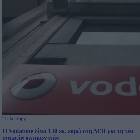
Technology
H Vodafone δίνει 130 εκ. ευρώ στη ΔΕΗ για τη νέα
εταιρεία οπτικών ινών