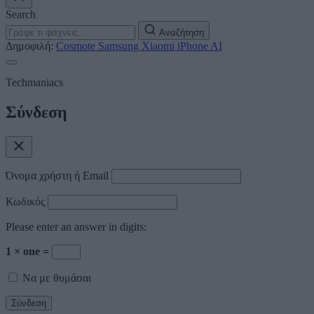
Search
Αναζήτηση
Δημοφιλή:
Cosmote
Samsung
Xiaomi
iPhone
AI
Techmaniacs
Σύνδεση
Όνομα χρήστη ή Email
Κωδικός
Please enter an answer in digits:
1 × one =
Να με θυμάσαι