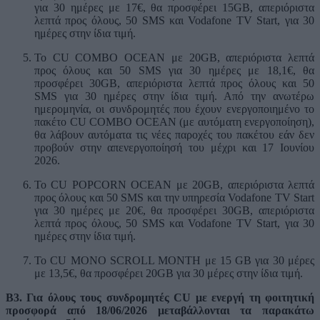
για 30 ημέρες με 17€, θα προσφέρει 15GB, απεριόριστα
λεπτά προς όλους, 50 SMS και Vodafone TV Start, για 30
ημέρες στην ίδια τιμή.
Το CU COMBO OCEAN με 20GB, απεριόριστα λεπτά
προς όλους και 50 SMS για 30 ημέρες με 18,1€, θα
προσφέρει 30GB, απεριόριστα λεπτά προς όλους και 50
SMS για 30 ημέρες στην ίδια τιμή. Από την ανωτέρω
ημερομηνία, οι συνδρομητές που έχουν ενεργοποιημένο το
πακέτο CU COMBO OCEAN (με αυτόματη ενεργοποίηση),
θα λάβουν αυτόματα τις νέες παροχές του πακέτου εάν δεν
προβούν στην απενεργοποίησή του μέχρι και 17 Ιουνίου
2026.
Το CU POPCORN OCEAN με 20GB, απεριόριστα λεπτά
προς όλους και 50 SMS και την υπηρεσία Vodafone TV Start
για 30 ημέρες με 20€, θα προσφέρει 30GB, απεριόριστα
λεπτά προς όλους, 50 SMS και Vodafone TV Start, για 30
ημέρες στην ίδια τιμή.
Το CU MONO SCROLL MONTH με 15 GB για 30 μέρες
με 13,5€, θα προσφέρει 20GB για 30 μέρες στην ίδια τιμή.
Β3. Για όλους τους συνδρομητές CU
με ενεργή
τη φοιτητική
προσφορά από 18/06/2026 μεταβάλλονται τα παρακάτω