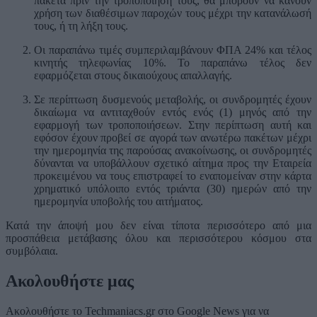
πακέτα πριν την τροποποίησή τους, θα μπορούν να κάνουν
χρήση των διαθέσιμων παροχών τους μέχρι την κατανάλωσή
τους, ή τη λήξη τους.
Οι παραπάνω τιμές συμπεριλαμβάνουν ΦΠΑ 24% και τέλος
κινητής τηλεφωνίας 10%. Το παραπάνω τέλος δεν
εφαρμόζεται στους δικαιούχους απαλλαγής.
Σε περίπτωση δυσμενούς μεταβολής, οι συνδρομητές έχουν
δικαίωμα να αντιταχθούν εντός ενός (1) μηνός από την
εφαρμογή των τροποποιήσεων. Στην περίπτωση αυτή και
εφόσον έχουν προβεί σε αγορά των ανωτέρω πακέτων μέχρι
την ημερομηνία της παρούσας ανακοίνωσης, οι συνδρομητές
δύνανται να υποβάλλουν σχετικό αίτημα προς την Εταιρεία
προκειμένου να τους επιστραφεί το εναπομείναν στην κάρτα
χρηματικό υπόλοιπο εντός τριάντα (30) ημερών από την
ημερομηνία υποβολής του αιτήματος.
Κατά την άποψή μου δεν είναι τίποτα περισσότερο από μια
προσπάθεια μετάβασης όλου και περισσότερου κόσμου στα
συμβόλαια.
Ακολουθήστε μας
Ακολουθήστε το Techmaniacs.gr στο Google News για να