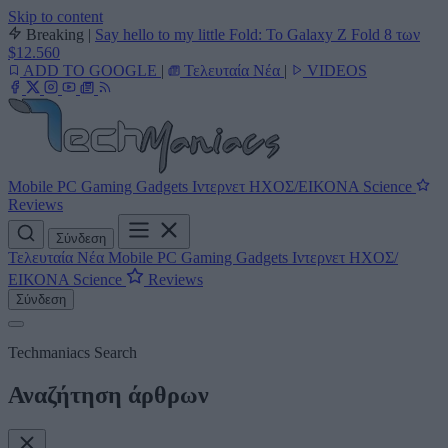
Skip to content
Breaking
|
Say hello to my little Fold: Το Galaxy Z Fold 8 των
$12.560
ADD TO GOOGLE
|
Τελευταία Νέα
|
VIDEOS
Mobile
PC
Gaming
Gadgets
Ιντερνετ
ΗΧΟΣ/ΕΙΚΟΝΑ
Science
Reviews
Σύνδεση
Τελευταία Νέα
Mobile
PC
Gaming
Gadgets
Ιντερνετ
ΗΧΟΣ/
ΕΙΚΟΝΑ
Science
Reviews
Σύνδεση
Techmaniacs Search
Αναζήτηση άρθρων