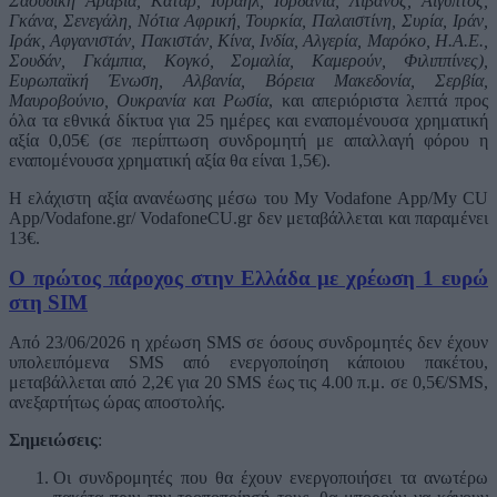
Σαουδική Αραβία, Κατάρ, Ισραήλ, Ιορδανία, Λίβανος, Αίγυπτος,
Γκάνα, Σενεγάλη, Νότια Αφρική, Τουρκία, Παλαιστίνη, Συρία, Ιράν,
Ιράκ, Αφγανιστάν, Πακιστάν, Κίνα, Ινδία, Αλγερία, Μαρόκο, Η.Α.Ε.,
Σουδάν, Γκάμπια, Κογκό, Σομαλία, Καμερούν, Φιλιππίνες),
Ευρωπαϊκή Ένωση, Αλβανία, Βόρεια Μακεδονία, Σερβία,
Μαυροβούνιο, Ουκρανία και Ρωσία
, και απεριόριστα λεπτά προς
όλα τα εθνικά δίκτυα για 25 ημέρες και εναπομένουσα χρηματική
αξία 0,05€ (σε περίπτωση συνδρομητή με απαλλαγή φόρου η
εναπομένουσα χρηματική αξία θα είναι 1,5€).
Η ελάχιστη αξία ανανέωσης μέσω του My Vodafone App/My CU
App/Vodafone.gr/ VodafoneCU.gr δεν μεταβάλλεται και παραμένει
13€.
O πρώτος πάροχος στην Ελλάδα με χρέωση 1 ευρώ
στη SIM
Από 23/06/2026 η χρέωση SMS σε όσους συνδρομητές δεν έχουν
υπολειπόμενα SMS από ενεργοποίηση κάποιου πακέτου,
μεταβάλλεται από 2,2€ για 20 SMS έως τις 4.00 π.μ. σε 0,5€/SMS,
ανεξαρτήτως ώρας αποστολής.
Σημειώσεις
:
Οι συνδρομητές που θα έχουν ενεργοποιήσει τα ανωτέρω