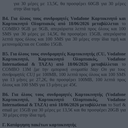
για 30 μέρες με 13,5€, θα προσφέρει 60GB για 30 μέρες
στην ίδια τιμή.
Β4. Για όλους τους συνδρομητές Vodafone Καρτοκινητό και
Καρτοκινητό Ολυμπιακός από 18/06/2026 μεταβάλλεται
το
COMBO 9GB με 9GB, απεριόριστα λεπτά προς όλους και 100
SMS για 30 μέρες με 14,5€, θα προσφέρει 15GB, απεριόριστα
λεπτά προς όλους και 100 SMS για 30 μέρες στην ίδια τιμή και
μετονομάζεται σε Combo 15GB.
Β5. Για όλους τους συνδρομητές Καρτοκινητής (CU, Vodafone
Καρτοκινητό, Καρτοκινητό Ολυμπιακός, Vodafone
International & ΤΑΖΑ) από 18/06/2026 μεταβάλλεται
το
COMBO 13M
[με την εμπορική ονομασία Stay On για τους
συνδρομητές CU]
με 100ΜΒ, 100 λεπτά προς όλους και 100 SMS
για 13 μήνες με 27,2€, θα προσφέρει 100ΜΒ, 100 λεπτά προς
όλους και 100 SMS για 13 μήνες με 45€.
Β6. Για όλους τους συνδρομητές Καρτοκινητής (Vodafone
Καρτοκινητό, Καρτοκινητό Ολυμπιακός, Vodafone
International & ΤΑΖΑ) από 18/06/2026 μεταβάλλεται
το Surf &
email με 15GB για 30 μέρες με 13,5€ και θα προσφέρει 20GB για
30 μέρες στην ίδια τιμή.
Γ. Κατάργηση πακέτων καρτοκινητής