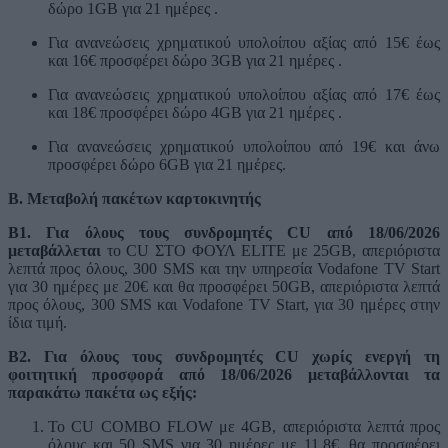
δώρο 1GB για 21 ημέρες .
Για ανανεώσεις χρηματικού υπολοίπου αξίας από 15€ έως
και 16€ προσφέρει δώρο 3GB για 21 ημέρες .
Για ανανεώσεις χρηματικού υπολοίπου αξίας από 17€ έως
και 18€ προσφέρει δώρο 4GB για 21 ημέρες .
Για ανανεώσεις χρηματικού υπολοίπου από 19€ και άνω
προσφέρει δώρο 6GB για 21 ημέρες.
Β. Μεταβολή πακέτων καρτοκινητής
Β1. Για όλους τους συνδρομητές CU από 18/06/2026
μεταβάλλεται
το CU ΣΤΟ ΦΟΥΛ ELITE με 25GB, απεριόριστα
λεπτά προς όλους, 300 SMS και την υπηρεσία Vodafone TV Start
για 30 ημέρες με 20€ και θα προσφέρει 50GB, απεριόριστα λεπτά
προς όλους, 300 SMS και Vodafone TV Start, για 30 ημέρες στην
ίδια τιμή.
Β2. Για όλους τους συνδρομητές CU
χωρίς ενεργή
τη
φοιτητική προσφορά από 18/06/2026 μεταβάλλονται τα
παρακάτω πακέτα ως εξής:
Το CU COMBO FLOW με 4GB, απεριόριστα λεπτά προς
όλους και 50 SMS για 30 ημέρες με 11,8€, θα προσφέρει