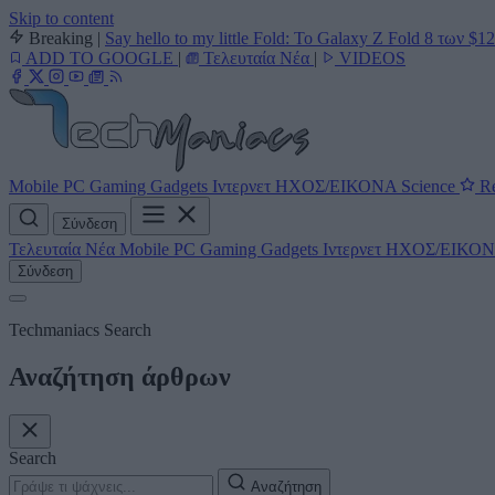
Skip to content
Breaking
|
Say hello to my little Fold: Το Galaxy Z Fold 8 των $1
ADD TO GOOGLE
|
Τελευταία Νέα
|
VIDEOS
Mobile
PC
Gaming
Gadgets
Ιντερνετ
ΗΧΟΣ/ΕΙΚΟΝΑ
Science
Re
Σύνδεση
Τελευταία Νέα
Mobile
PC
Gaming
Gadgets
Ιντερνετ
ΗΧΟΣ/ΕΙΚΟ
Σύνδεση
Techmaniacs Search
Αναζήτηση άρθρων
Search
Αναζήτηση