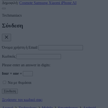
Δημοφιλή:
Cosmote
Samsung
Xiaomi
iPhone
AI
Techmaniacs
Σύνδεση
Όνομα χρήστη ή Email
Κωδικός
Please enter an answer in digits:
four × one =
Να με θυμάσαι
Ξεχάσατε τον κωδικό σας;
Αρχική
Technology
Mobile
Smartphones
Android