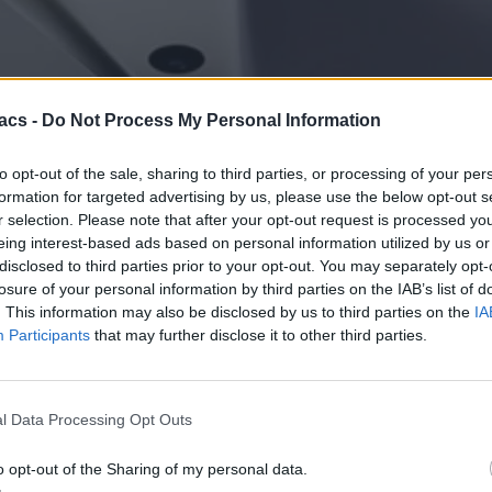
acs -
Do Not Process My Personal Information
to opt-out of the sale, sharing to third parties, or processing of your per
formation for targeted advertising by us, please use the below opt-out s
r selection. Please note that after your opt-out request is processed y
eing interest-based ads based on personal information utilized by us or
disclosed to third parties prior to your opt-out. You may separately opt-
 Samsung Galaxy S24 Ultra
losure of your personal information by third parties on the IAB’s list of
. This information may also be disclosed by us to third parties on the
IA
πιο πρόσφατη πρόταση της Samsung, το Samsung Galaxy S25 Ultra, η 
Participants
that may further disclose it to other third parties.
ποσύρει σταδιακά το
Galaxy S24 Ultra
από την αγορά για να ενισχυθού
Κόφτη στις δωρεάν συναλλαγές IRIS από αυτές τις τράπεζες
y S24 και με τα Galaxy S24 Plus, καθώς εμφανίζονται στο αμερικανικό
l Data Processing Opt Outs
o opt-out of the Sharing of my personal data.