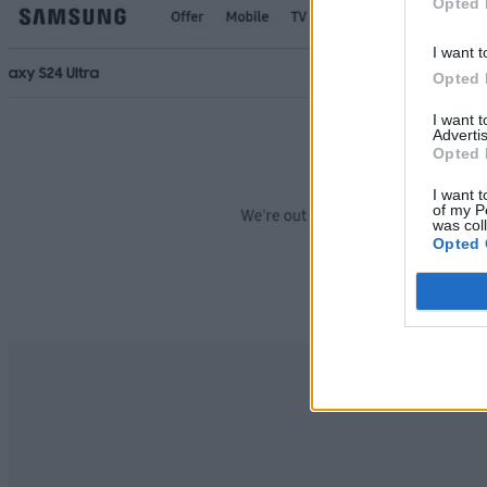
Opted 
I want t
Opted 
I want 
Advertis
Opted 
I want t
of my P
was col
Opted 