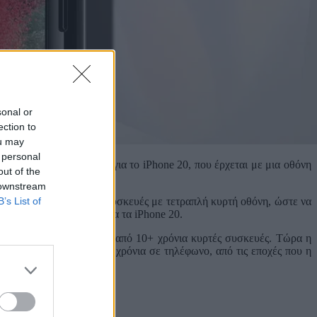
sonal or
ection to
ou may
 personal
χθές μια μεγάλη διαρροή για το iPhone 20, που έρχεται με μια οθόνη
out of the
 downstream
B’s List of
 ξεκίνησε να σχεδιάζει συσκευές με τετραπλή κυρτή οθόνη, ώστε να
ασκευάσει τις οθόνες για τα iPhone 20.
 να τις χρησιμοποιεί μετά από 10+ χρόνια κυρτές συσκευές. Τώρα η
 έχουμε να δούμε αρκετά χρόνια σε τηλέφωνο, από τις εποχές που η
s://t.co/pyIfgRMTQd