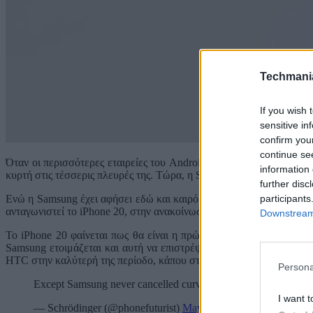
Techmani
If you wish 
sensitive in
confirm you
continue se
Όταν οι περισσότερες εταιρείες του Android αφήνουν πίσω τους τις 
information 
κυρτή στις τέσσερις πλευρές της. Τώρα, η Samsung αρχίζει να
σκέφτ
further disc
participants
Ενώ η Samsung έχει αφήσει εδώ και καιρό πίσω της τις κυρτές οθό
ανταγωνιστεί το iPhone 20, στην ανακοίνωση του 2027. Η Samsung 
Downstream 
Το iPhone 20 φαίνεται πως θα είναι η πρώτη συσκευή της εταιρεία
Samsung ετοιμάζεται και αυτή να επιστρέψει στις κυρτές οθόνες, 
HTC στην καλύτερή της περίοδο, κάπου στο 2013-2014.
Persona
Except Samsung never cancelled curved display, a 3D curved di
I want t
— Schrödinger (@phonefuturist)
May 22, 2026