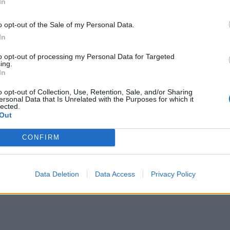
In
 επόμενου Galaxy S τηλεφώνου, για το όποιο σχεδιάζεται, όμως θα
την πλοήγηση στο τηλέφωνό μας.
o opt-out of the Sale of my Personal Data.
In
Xiaomi: Αυτά είναι τα Xiaomi 17T και Xiaomi 17T Pro
to opt-out of processing my Personal Data for Targeted
 τον σχεδιασμό Liquid Glass της Apple, που πιθανότατα θα ταιριάζει 
ing.
 κάτι διαφορετικό και πιο καινοτόμο.
In
 Galaxy S28 Ultra, με τα μικρότερα μοντέλα να έχουν την κλασσικ
o opt-out of Collection, Use, Retention, Sale, and/or Sharing
έπει να παραμένουμε επιφυλακτικοί με όσα ακούμε τόσο νωρίς.
ersonal Data that Is Unrelated with the Purposes for which it
lected.
 η Samsung είναι η μόνη που έχει την τεχνολογία να κατασκευάσει 
Out
χει στην αγορά γιατί παράλληλα γίνεται και κουραστική μετά από κάπ
CONFIRM
Data Deletion
Data Access
Privacy Policy
ρώτοι όλα τα τεχνολογικά νέα, ή προσθέστε μας στον RSS feed reader