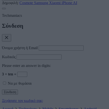
Δημοφιλή:
Cosmote
Samsung
Xiaomi
iPhone
AI
Techmaniacs
Σύνδεση
Όνομα χρήστη ή Email
Κωδικός
Please enter an answer in digits:
3 + ten =
Να με θυμάσαι
Ξεχάσατε τον κωδικό σας;
Αρχική
Technology
Mobile
Smartphones
Android