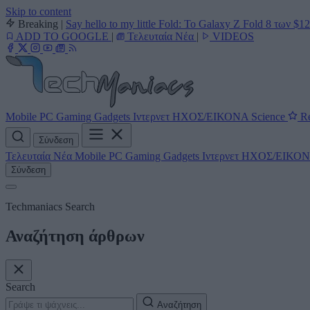
Skip to content
Breaking
|
Say hello to my little Fold: Το Galaxy Z Fold 8 των $1
ADD TO GOOGLE
|
Τελευταία Νέα
|
VIDEOS
Mobile
PC
Gaming
Gadgets
Ιντερνετ
ΗΧΟΣ/ΕΙΚΟΝΑ
Science
Re
Σύνδεση
Τελευταία Νέα
Mobile
PC
Gaming
Gadgets
Ιντερνετ
ΗΧΟΣ/ΕΙΚΟ
Σύνδεση
Techmaniacs Search
Αναζήτηση άρθρων
Search
Αναζήτηση