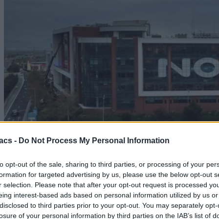
acs -
Do Not Process My Personal Information
to opt-out of the sale, sharing to third parties, or processing of your per
formation for targeted advertising by us, please use the below opt-out s
Technology
r selection. Please note that after your opt-out request is processed y
eing interest-based ads based on personal information utilized by us or
H Nova ανακοινώνει επίσημα το νέο χάρτη
disclosed to third parties prior to your opt-out. You may separately opt-
ταχυτήτων κινητής
losure of your personal information by third parties on the IAB’s list of