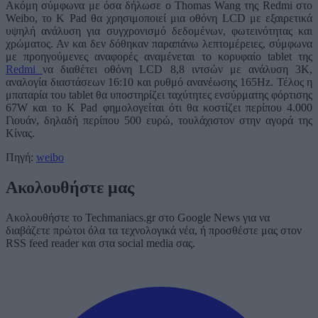
Ακόμη σύμφωνα με όσα δήλωσε ο Thomas Wang της Redmi στο
Weibo, το K Pad θα χρησιμοποιεί μια οθόνη LCD με εξαιρετικά
υψηλή ανάλυση για συγχρονισμό δεδομένων, φωτεινότητας και
χρώματος. Αν και δεν δόθηκαν παραπάνω λεπτομέρειες, σύμφωνα
με προηγούμενες αναφορές αναμένεται το κορυφαίο tablet της
Redmi
να διαθέτει οθόνη LCD 8,8 ιντσών με ανάλυση 3K,
αναλογία διαστάσεων 16:10 και ρυθμό ανανέωσης 165Hz. Τέλος η
μπαταρία του tablet θα υποστηρίζει ταχύτητες ενσύρματης φόρτισης
67W και το K Pad φημολογείται ότι θα κοστίζει περίπου 4.000
Γιουάν, δηλαδή περίπου 500 ευρώ, τουλάχιστον στην αγορά της
Κίνας.
Πηγή:
weibo
Ακολουθήστε μας
Ακολουθήστε το Techmaniacs.gr στο Google News για να
διαβάζετε πρώτοι όλα τα τεχνολογικά νέα, ή προσθέστε μας στον
RSS feed reader και στα social media σας.