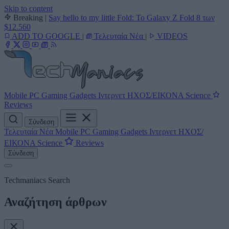
Skip to content
Breaking
|
Say hello to my little Fold: Το Galaxy Z Fold 8 των
$12.560
ADD TO GOOGLE
|
Τελευταία Νέα
|
VIDEOS
Mobile
PC
Gaming
Gadgets
Ιντερνετ
ΗΧΟΣ/ΕΙΚΟΝΑ
Science
Reviews
Σύνδεση
Τελευταία Νέα
Mobile
PC
Gaming
Gadgets
Ιντερνετ
ΗΧΟΣ/
ΕΙΚΟΝΑ
Science
Reviews
Σύνδεση
Techmaniacs Search
Αναζήτηση άρθρων