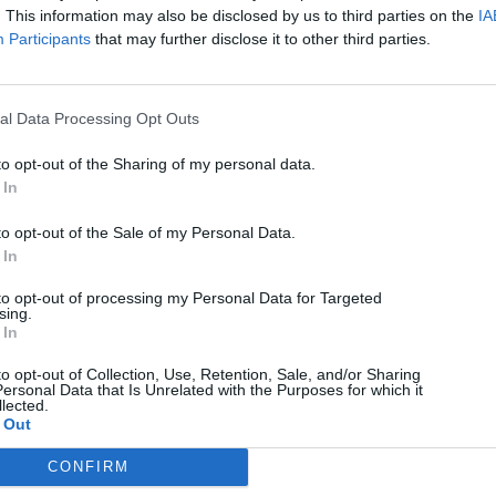
. This information may also be disclosed by us to third parties on the
IA
05/08/2026
Participants
that may further disclose it to other third parties.
Techmaniacs Originals
Reviews
al Data Processing Opt Outs
Unboxing.
to opt-out of the Sharing of my personal data.
 In
Honest, direct, and hands-on. We benchmark, test, and daily-drive
the latest tech so you know what is actually worth your money.
to opt-out of the Sale of my Personal Data.
 In
Subscribe to Channel
to opt-out of processing my Personal Data for Targeted
Swipe Reviews
sing.
 In
to opt-out of Collection, Use, Retention, Sale, and/or Sharing
ersonal Data that Is Unrelated with the Purposes for which it
lected.
 Out
CONFIRM