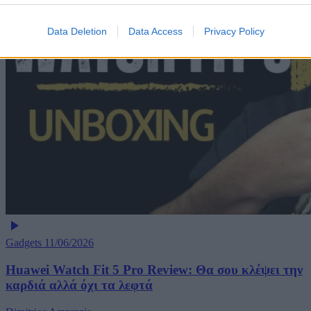
Data Deletion
Data Access
Privacy Policy
Gadgets
11/06/2026
Huawei Watch Fit 5 Pro Review: Θα σου κλέψει την
καρδιά αλλά όχι τα λεφτά