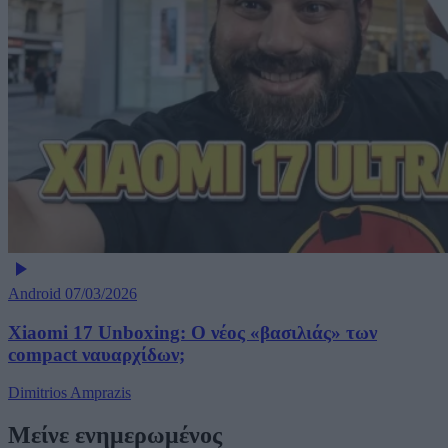
Android
07/03/2026
Xiaomi 17 Unboxing: Ο νέος «βασιλιάς» των
compact ναυαρχίδων;
Dimitrios Amprazis
Μείνε ενημερωμένος