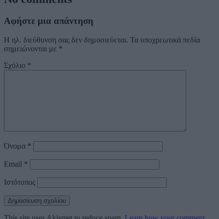
Αφήστε μια απάντηση
Η ηλ. διεύθυνση σας δεν δημοσιεύεται.
Τα υποχρεωτικά πεδία
σημειώνονται με
*
Σχόλιο
*
Όνομα
*
Email
*
Ιστότοπος
This site uses Akismet to reduce spam.
Learn how your comment