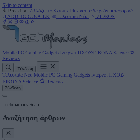
Skip to content
Breaking
|
Αλλάζει το Skroutz Plus και τα δωρεάν μεταφορικά
ADD TO GOOGLE
|
Τελευταία Νέα
|
VIDEOS
Mobile
PC
Gaming
Gadgets
Ιντερνετ
ΗΧΟΣ/ΕΙΚΟΝΑ
Science
Reviews
Σύνδεση
Τελευταία Νέα
Mobile
PC
Gaming
Gadgets
Ιντερνετ
ΗΧΟΣ/
ΕΙΚΟΝΑ
Science
Reviews
Σύνδεση
Techmaniacs Search
Αναζήτηση άρθρων