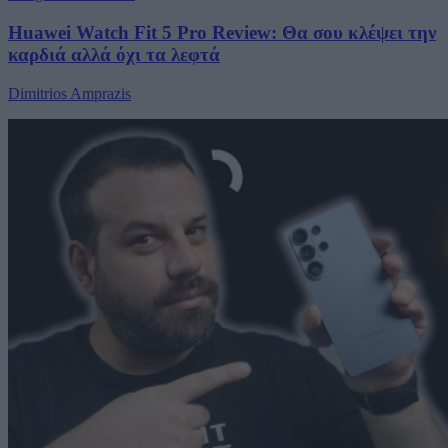
Huawei Watch Fit 5 Pro Review: Θα σου κλέψει την
καρδιά αλλά όχι τα λεφτά
Dimitrios Amprazis