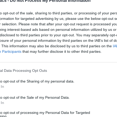
acs -
Do Not Process My Personal Information
to opt-out of the sale, sharing to third parties, or processing of your per
formation for targeted advertising by us, please use the below opt-out s
r selection. Please note that after your opt-out request is processed y
eing interest-based ads based on personal information utilized by us or
disclosed to third parties prior to your opt-out. You may separately opt-
losure of your personal information by third parties on the IAB’s list of
. This information may also be disclosed by us to third parties on the
IA
Participants
that may further disclose it to other third parties.
al Data Processing Opt Outs
Technology
H Vodafone δίνει 130 εκ. ευρώ στη ΔΕΗ για τη νέα
to opt-out of the Sharing of my personal data.
 In
εταιρεία οπτικών ινών
07/08/2026
to opt-out of the Sale of my Personal Data.
 In
to opt-out of processing my Personal Data for Targeted
sing.