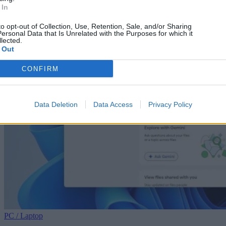
 In
to opt-out of Collection, Use, Retention, Sale, and/or Sharing
ersonal Data that Is Unrelated with the Purposes for which it
lected.
 Out
CONFIRM
Data Deletion
Data Access
Privacy Policy
PC / Laptop