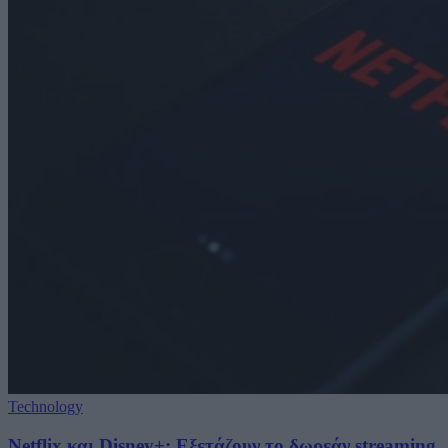
Technology
Netflix και Disney+: Εξετάζουν το δωρεάν streaming