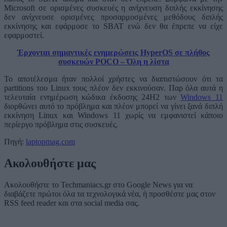
Microsoft σε ορισμένες συσκευές η ανίχνευση διπλής εκκίνησης
δεν ανίχνευσε ορισμένες προσαρμοσμένες μεθόδους διπλής
εκκίνησης και εφάρμοσε το SBAT ενώ δεν θα έπρεπε να είχε
εφαρμοστεί.
Έρχονται σημαντικές ενημερώσεις HyperOS σε πλήθος
συσκευών POCO – Όλη η λίστα
Το αποτέλεσμα ήταν πολλοί χρήστες να διαπιστώσουν ότι τα
partitions του Linux τους πλέον δεν εκκινούσαν. Παρ όλα αυτά η
τελευταία ενημέρωση κώδικα έκδοσης 24H2 των
Windows 11
διορθώνει αυτό το πρόβλημα και πλέον μπορεί να γίνει ξανά διπλή
εκκίνηση Linux και Windows 11 χωρίς να εμφανιστεί κάποιο
περίεργο πρόβλημα στις συσκευές.
Πηγή:
laptopmag.com
Ακολουθήστε μας
Ακολουθήστε το Techmaniacs.gr στο Google News για να
διαβάζετε πρώτοι όλα τα τεχνολογικά νέα, ή προσθέστε μας στον
RSS feed reader και στα social media σας.