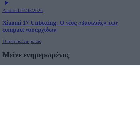
Android
07/03/2026
Xiaomi 17 Unboxing: Ο νέος «βασιλιάς» των
compact ναυαρχίδων;
Dimitrios Amprazis
Μείνε ενημερωμένος
Ακολούθησέ μας στα social media και πρόσθεσέ μας στις
αγαπημένες σου πηγές για να μη χάνεις καμία είδηση.
Add to Google
Google News
Νέα γύρω από τον κόσμο της τεχνολογίας και αναλυτικές