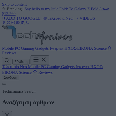
Skip to content
Breaking
|
Say hello to my little Fold: Το Galaxy Z Fold 8 των
$12.560
ADD TO GOOGLE
|
Τελευταία Νέα
|
VIDEOS
Mobile
PC
Gaming
Gadgets
Ιντερνετ
ΗΧΟΣ/ΕΙΚΟΝΑ
Science
Reviews
Σύνδεση
Τελευταία Νέα
Mobile
PC
Gaming
Gadgets
Ιντερνετ
ΗΧΟΣ/
ΕΙΚΟΝΑ
Science
Reviews
Σύνδεση
Techmaniacs Search
Αναζήτηση άρθρων