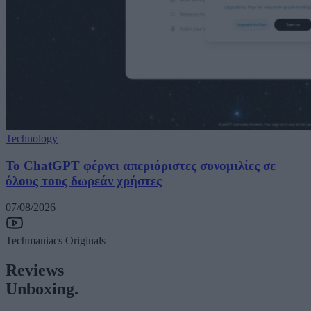
Technology
Το ChatGPT φέρνει απεριόριστες συνομιλίες σε
όλους τους δωρεάν χρήστες
07/08/2026
Techmaniacs Originals
Reviews
Unboxing.