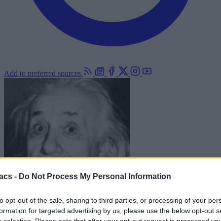
Add to preferred sources
acs -
Do Not Process My Personal Information
to opt-out of the sale, sharing to third parties, or processing of your per
formation for targeted advertising by us, please use the below opt-out s