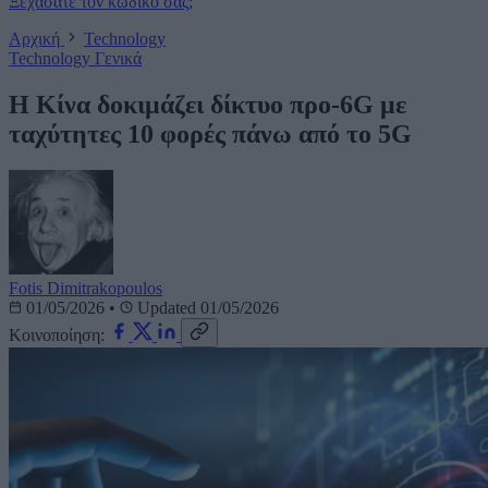
Ξεχάσατε τον κωδικό σας;
Αρχική
Technology
Technology
Γενικά
Η Κίνα δοκιμάζει δίκτυο προ-6G με
ταχύτητες 10 φορές πάνω από το 5G
Fotis Dimitrakopoulos
01/05/2026
•
Updated 01/05/2026
Κοινοποίηση: