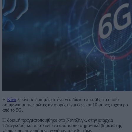
Η
Κίνα
ξεκίνησε δοκιμές σε ένα νέο δίκτυο προ-6G, το οποίο
σύμφωνα με τις πρώτες αναφορές είναι έως και 10 φορές ταχύτερο
από το 5G.
Η δοκιμή πραγματοποιήθηκε στο Ναντζίνγκ, στην επαρχία
Τζιανγκσού, και αποτελεί ένα από τα πιο σημαντικά βήματα της
χώρας προς την επόμενη γενιά κινητών δικτύων.