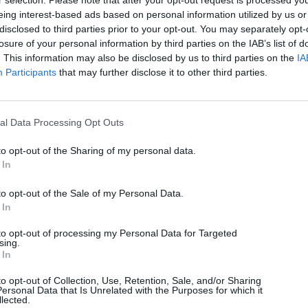
Fotis Dimitrakopoulos
r selection. Please note that after your opt-out request is processed y
eing interest-based ads based on personal information utilized by us or
disclosed to third parties prior to your opt-out. You may separately opt-
Από παιδί με μάγευε η επιστήμη και η τεχνολογία και για αυτό
losure of your personal information by third parties on the IAB’s list of
αποφάσισα να σπουδάσω ακριβώς αυτό. Τώρα αυτές οι γνώσεις
μου με βοηθούν να μεταδώσω την πληροφορία σε περισσότερο
. This information may also be disclosed by us to third parties on the
IA
κόσμο. Έχοντας εργαστεί σε αρκετά μέσα, μικρά και μεγάλα,
Participants
that may further disclose it to other third parties.
φαίνεται πως βρήκα το σπίτι μου στο Techmaniacs
Tags:
6G
al Data Processing Opt Outs
No comments
to opt-out of the Sharing of my personal data.
Αφήστε μια απάντηση
 In
Η ηλ. διεύθυνση σας δεν δημοσιεύεται.
Τα υποχρεωτικά πεδία
to opt-out of the Sale of my Personal Data.
σημειώνονται με
*
 In
Σχόλιο
*
to opt-out of processing my Personal Data for Targeted
sing.
 In
to opt-out of Collection, Use, Retention, Sale, and/or Sharing
ersonal Data that Is Unrelated with the Purposes for which it
lected.