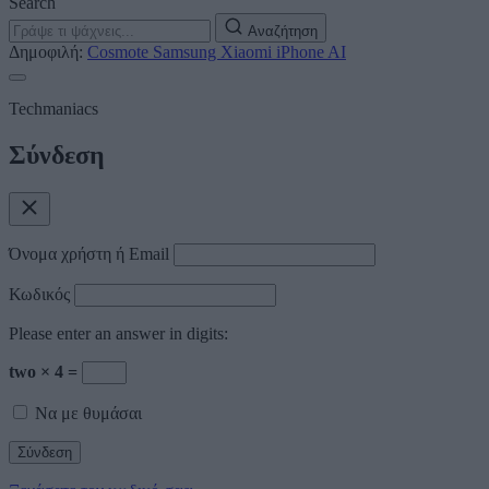
Search
Αναζήτηση
Δημοφιλή:
Cosmote
Samsung
Xiaomi
iPhone
AI
Techmaniacs
Σύνδεση
Όνομα χρήστη ή Email
Κωδικός
Please enter an answer in digits:
two × 4 =
Να με θυμάσαι