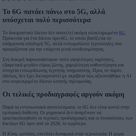
Το 6G πατάει πάνω στο 5G, αλλά
υπόσχεται πολύ περισσότερα
Το δοκιμαστικό δίκτυο δεν αποτελεί ακόμη ολοκληρωμένο
6G
.
Πρόκειται για ένα δίκτυο προ-6G, το οποίο βασίζεται σε
υπάρχουσα υποδομή 5G, αλλά ενσωματώνει τεχνολογίες που
προορίζονται για την επόμενη γενιά συνδεσιμότητας.
Στη δοκιμή παρουσιάστηκαν πολύ υψηλότερες ταχύτητες,
εξαιρετικά μεγάλο εύρος ζώνης, χαμηλότερη καθυστέρηση και
στοιχεία ενσωμάτωσης τεχνητής νοημοσύνης. Προς το παρόν,
πάντως, δεν έχει διευκρινιστεί με ακρίβεια πώς αξιοποιήθηκε η AI
στο συγκεκριμένο δίκτυο κινητής τηλεφωνίας.
Οι τελικές προδιαγραφές αργούν ακόμη
Παρά τα εντυπωσιακά αποτελέσματα, το 6G δεν είναι κοντά στην
εμπορική διάθεση. Οι μηχανικοί δεν αναμένουν να
οριστικοποιηθούν οι τεχνικές προδιαγραφές και οι δυνατότητες των
δικτύων 6G πριν από το 2028, το νωρίτερο.
Η Κίνα, ωστόσο, επενδύει δυναμικά στην τεχνολογία. Η χώρα