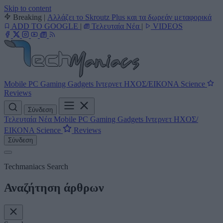
Skip to content
Breaking
|
Αλλάζει το Skroutz Plus και τα δωρεάν μεταφορικά
ADD TO GOOGLE
|
Τελευταία Νέα
|
VIDEOS
Mobile
PC
Gaming
Gadgets
Ιντερνετ
ΗΧΟΣ/ΕΙΚΟΝΑ
Science
Reviews
Σύνδεση
Τελευταία Νέα
Mobile
PC
Gaming
Gadgets
Ιντερνετ
ΗΧΟΣ/
ΕΙΚΟΝΑ
Science
Reviews
Σύνδεση
Techmaniacs Search
Αναζήτηση άρθρων