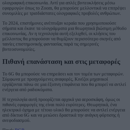
ολογραφική επικοινωνία. Αντί για απλές βιντεοκλήσεις μέσω
εφαρμογών όπως το Zoom, θα μπορούσε μελλοντικά να επιτρέψει
συνομιλίες με τρισδιάστατες ολογραφικές προβολές ανθρώπων.
Το 2024, επιστήμονες ανέπτυξαν κεραία που χρησιμοποιούσε
σήματα και έκανε τα ολογράμματα μια θεωρητικά βιώσιμη μέθοδο
επικοινωνίας. Αν η τεχνολογία αυτή εξελιχθεί, οι κλήσεις του
μέλλοντος θα μπορούσαν να θυμίζουν περισσότερο σκηνές από
ταινίες επιστημονικής φαντασίας παρά τις σημερινές
βιντεοσυνομιλίες.
Πιθανή επανάσταση και στις μεταφορές
Το 6G θα μπορούσε να επηρεάσει και τον τομέα των μεταφορών.
Σύμφωνα με προηγούμενες αναφορές, Κινέζοι μηχανικοί
εργάζονται πάνω σε μια έξυπνη επιφάνεια που θα μπορεί να αντλεί
ενέργεια από ραδιοκύματα.
Η τεχνολογία αυτή προορίζεται αρχικά για αεροσκάφη, όμως οι
πιθανές εφαρμογές της είναι πολύ ευρύτερες. Θεωρητικά, ένα
ηλεκτρικό όχημα με τέτοιο υλικό θα μπορούσε να αντλεί ενέργεια
από δίκτυα 6G και να μειώσει δραστικά την ανάγκη φόρτισης ή
ανεφοδιασμού.