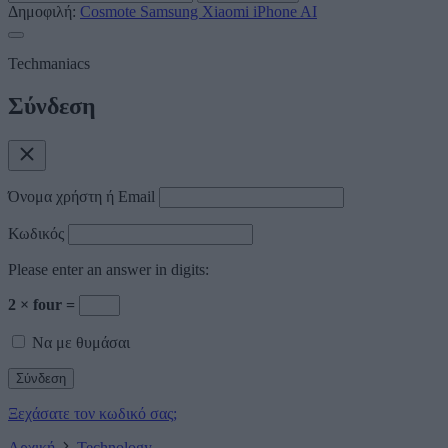
Δημοφιλή:
Cosmote
Samsung
Xiaomi
iPhone
AI
Techmaniacs
Σύνδεση
Όνομα χρήστη ή Email
Κωδικός
Please enter an answer in digits:
2 × four =
Να με θυμάσαι
Ξεχάσατε τον κωδικό σας;
Αρχική
Technology