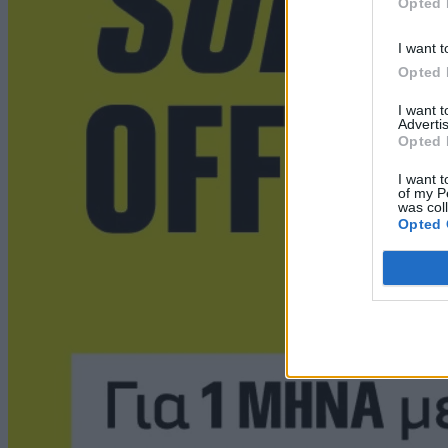
Opted 
I want t
Opted 
I want 
Advertis
Opted 
I want t
of my P
was col
Opted 