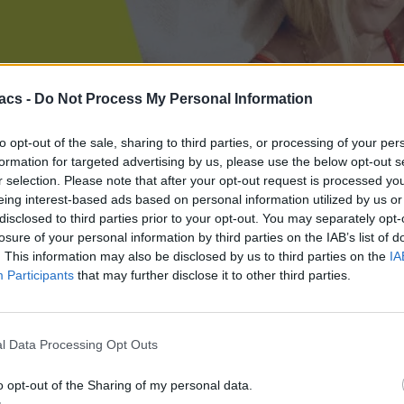
acs -
Do Not Process My Personal Information
νεται να συμβαίνει και στην περίπτωση του What’s UP.
to opt-out of the sale, sharing to third parties, or processing of your per
formation for targeted advertising by us, please use the below opt-out s
ι ανεβάσει η Cosmote στην επίσημη ιστοσελίδα της, μιλά για 150
r selection. Please note that after your opt-out request is processed y
eing interest-based ads based on personal information utilized by us or
disclosed to third parties prior to your opt-out. You may separately opt-
οίηση της.
losure of your personal information by third parties on the IAB’s list of
του παραπάνω διαστήματος.
. This information may also be disclosed by us to third parties on the
IA
εριαγωγή εντός ΕΕ/ΕΟΧ και εφαρμόζεται όριο 20,5GΒ στη χρήση του
Participants
that may further disclose it to other third parties.
λά όχι με τα ΜΒ άλλων πακέτων.
ς υπηρεσίες #pare_dwse, #pare_moirase.
l Data Processing Opt Outs
o opt-out of the Sharing of my personal data.