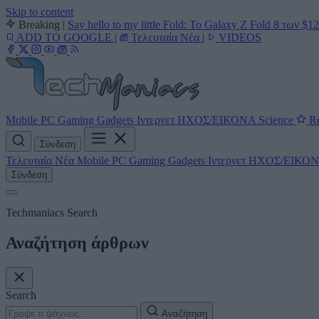
Skip to content
Breaking
|
Say hello to my little Fold: Το Galaxy Z Fold 8 των $1
ADD TO GOOGLE
|
Τελευταία Νέα
|
VIDEOS
Mobile
PC
Gaming
Gadgets
Ιντερνετ
ΗΧΟΣ/ΕΙΚΟΝΑ
Science
Re
Σύνδεση
Τελευταία Νέα
Mobile
PC
Gaming
Gadgets
Ιντερνετ
ΗΧΟΣ/ΕΙΚΟ
Σύνδεση
Techmaniacs Search
Αναζήτηση άρθρων
Search
Αναζήτηση