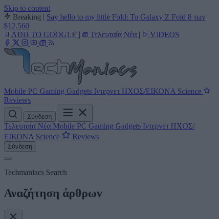
Skip to content
Breaking
|
Say hello to my little Fold: Το Galaxy Z Fold 8 των
$12.560
ADD TO GOOGLE
|
Τελευταία Νέα
|
VIDEOS
Mobile
PC
Gaming
Gadgets
Ιντερνετ
ΗΧΟΣ/ΕΙΚΟΝΑ
Science
Reviews
Σύνδεση
Τελευταία Νέα
Mobile
PC
Gaming
Gadgets
Ιντερνετ
ΗΧΟΣ/
ΕΙΚΟΝΑ
Science
Reviews
Σύνδεση
Techmaniacs Search
Αναζήτηση άρθρων