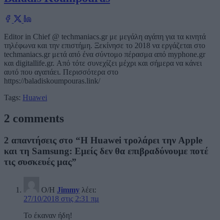
Editor in Chief @ techmaniacs.gr με μεγάλη αγάπη για τα κινητά
τηλέφωνα και την επιστήμη. Ξεκίνησε το 2018 να εργάζεται στο
techmaniacs.gr μετά από ένα σύντομο πέρασμα από myphone.gr
και digitallife.gr. Από τότε συνεχίζει μέχρι και σήμερα να κάνει
αυτό που αγαπάει. Περισσότερα στο
https://baladiskoumpouras.link/
Tags:
Huawei
2 comments
2 απαντήσεις στο “Η Huawei τρολάρει την Apple
και τη Samsung: Εμείς δεν θα επιβραδύνουμε ποτέ
τις συσκευές μας”
Ο/Η
Jimmy
λέει:
27/10/2018 στις 2:31 πμ
Το έκαναν ήδη!