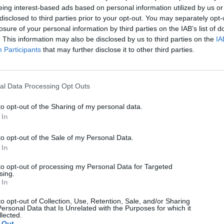
eing interest-based ads based on personal information utilized by us or
disclosed to third parties prior to your opt-out. You may separately opt-
Όνομα
*
losure of your personal information by third parties on the IAB’s list of
. This information may also be disclosed by us to third parties on the
IA
Email
*
Participants
that may further disclose it to other third parties.
Ιστότοπος
al Data Processing Opt Outs
This site uses Akismet to reduce spam.
Learn how your comment
data is processed.
to opt-out of the Sharing of my personal data.
 In
Διαφήμιση
to opt-out of the Sale of my Personal Data.
Continue Reading
 In
More Stories
to opt-out of processing my Personal Data for Targeted
sing.
 In
More
to opt-out of Collection, Use, Retention, Sale, and/or Sharing
ersonal Data that Is Unrelated with the Purposes for which it
lected.
 Out