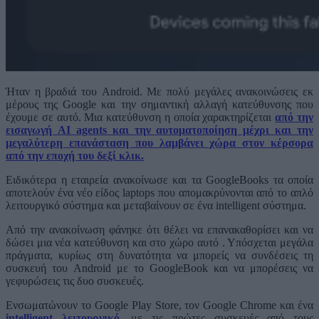
Ήταν η βραδιά του Android. Με πολύ μεγάλες ανακοινώσεις εκ
μέρους της Google και την σημαντική αλλαγή κατεύθυνσης που
έχουμε σε αυτό. Μια κατεύθυνση η οποία χαρακτηρίζεται
από την
εισαγωγή AI agents και την αυτοματοποίηση μέχρι και την
μεγαλύτερη επανάσταση που λαμβάνει χώρα στον κέρσορα
από την εποχή του δεξί κλικ.
Ειδικότερα η εταιρεία ανακοίνωσε και τα GoogleBooks τα οποία
αποτελούν ένα νέο είδος laptops που απομακρύνονται από το απλό
λειτουργικό σύστημα και μεταβαίνουν σε ένα intelligent σύστημα.
Από την ανακοίνωση φάνηκε ότι θέλει να επανακαθορίσει και να
δώσει μια νέα κατεύθυνση και στο χώρο αυτό . Υπόσχεται μεγάλα
πράγματα, κυρίως στη δυνατότητα να μπορείς να συνδέσεις τη
συσκευή του Android με το GoogleBook και να μπορέσεις να
γεφυρώσεις τις δυο συσκευές.
Ενσωματώνουν το Google Play Store, τον Google Chrome και ένα
intelligent λειτουργικό
, με τις πρώτες συσκευές από τους