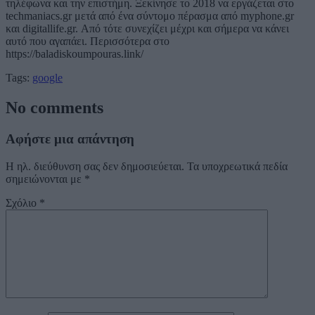
τηλέφωνα και την επιστήμη. Ξεκίνησε το 2018 να εργάζεται στο
techmaniacs.gr μετά από ένα σύντομο πέρασμα από myphone.gr
και digitallife.gr. Από τότε συνεχίζει μέχρι και σήμερα να κάνει
αυτό που αγαπάει. Περισσότερα στο
https://baladiskoumpouras.link/
Tags:
google
No comments
Αφήστε μια απάντηση
Η ηλ. διεύθυνση σας δεν δημοσιεύεται.
Τα υποχρεωτικά πεδία
σημειώνονται με
*
Σχόλιο
*