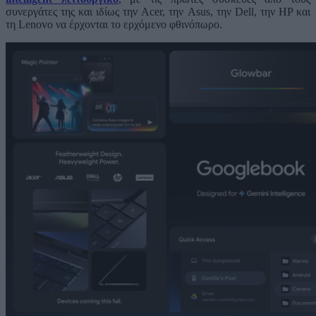
συνεργάτες της και ιδίως την Acer, την Asus, την Dell, την HP και
τη Lenovo να έρχονται το ερχόμενο φθινόπωρο.