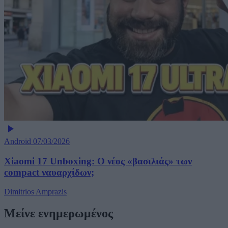
Android
07/03/2026
Xiaomi 17 Unboxing: Ο νέος «βασιλιάς» των
compact ναυαρχίδων;
Dimitrios Amprazis
Μείνε ενημερωμένος