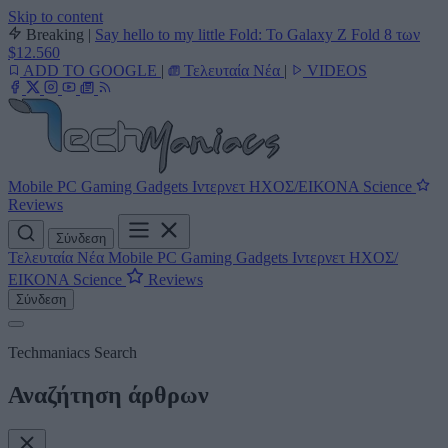
Skip to content
Breaking
|
Say hello to my little Fold: Το Galaxy Z Fold 8 των
$12.560
ADD TO GOOGLE
|
Τελευταία Νέα
|
VIDEOS
Mobile
PC
Gaming
Gadgets
Ιντερνετ
ΗΧΟΣ/ΕΙΚΟΝΑ
Science
Reviews
Σύνδεση
Τελευταία Νέα
Mobile
PC
Gaming
Gadgets
Ιντερνετ
ΗΧΟΣ/
ΕΙΚΟΝΑ
Science
Reviews
Σύνδεση
Techmaniacs Search
Αναζήτηση άρθρων