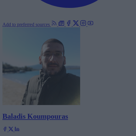
Add to preferred sources
Baladis Koumpouras