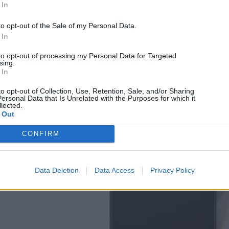
στην Ελλάδα
 In
08/08/2026
to opt-out of the Sale of my Personal Data.
 In
to opt-out of processing my Personal Data for Targeted
sing.
 In
to opt-out of Collection, Use, Retention, Sale, and/or Sharing
ersonal Data that Is Unrelated with the Purposes for which it
lected.
 Out
CONFIRM
Data Deletion
Data Access
Privacy Policy