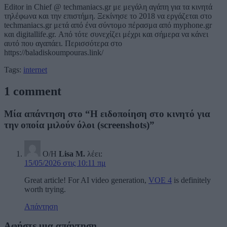
Editor in Chief @ techmaniacs.gr με μεγάλη αγάπη για τα κινητά
τηλέφωνα και την επιστήμη. Ξεκίνησε το 2018 να εργάζεται στο
techmaniacs.gr μετά από ένα σύντομο πέρασμα από myphone.gr
και digitallife.gr. Από τότε συνεχίζει μέχρι και σήμερα να κάνει
αυτό που αγαπάει. Περισσότερα στο
https://baladiskoumpouras.link/
Tags:
internet
1 comment
Μία απάντηση στο “Η ειδοποίηση στο κινητό για
την οποία μιλούν όλοι (screenshots)”
Ο/Η
Lisa M.
λέει:
15/05/2026 στις 10:11 πμ
Great article! For AI video generation,
VOE 4
is definitely
worth trying.
Απάντηση
Αφήστε μια απάντηση