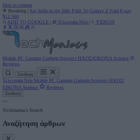
Skip to content
Breaking
|
Say hello to my little Fold: Το Galaxy Z Fold 8 των
$12.560
ADD TO GOOGLE
|
Τελευταία Νέα
|
VIDEOS
Mobile
PC
Gaming
Gadgets
Ιντερνετ
ΗΧΟΣ/ΕΙΚΟΝΑ
Science
Reviews
Σύνδεση
Τελευταία Νέα
Mobile
PC
Gaming
Gadgets
Ιντερνετ
ΗΧΟΣ/
ΕΙΚΟΝΑ
Science
Reviews
Σύνδεση
Techmaniacs Search
Αναζήτηση άρθρων