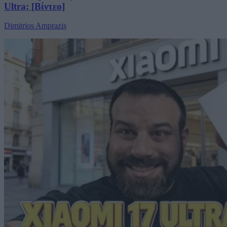
Ultra; [Βίντεο]
Dimitrios Amprazis