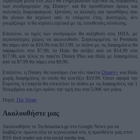
Αργότερα μέσα στο 2023 θα ενημερώσουν σχετικά τις συμφωνίες
των συνδρομητών της Disney+ και θα προσθέσουν όρους και
πολιτικές διαμοιρασμού. Ωστόσο, οι αλλαγές και προσθήκες που
θα γίνουν θα ισχύουν από το επόμενο έτος. Δυστυχώς, δεν
γνωρίζουμε τι θα ισχύσει σχετικά με τις τοποθεσίες σύνδεσης.
Επιπλέον, οι τιμές των συνδρομών θα αυξηθούν στις ΗΠΑ, με
περισσότερες χώρες να ακολουθούν. Συγκεκριμένα, το Premium
θα πάρει από τα $10.99 στα $13.99, το πλάνο με τις διαφημίσεις θα
παραμείνει στα $7.99, το Hulu θα ανέβει από τα $14.99 στα
$17.99, και τέλος το πακέτο Disney Plus και Hulu με διαφημίσεις
από τα $7.99 θα πάρει στα $9.99.
Επιπλέον, η Disney θα λανσάρει ένα νέο πακέτο
Disney+
και Hulu
χωρίς διαφημίσεις το οποίο θα κοστίζει $19.99. Όσον αφορά την
Ευρώπη, η εταιρεία θα επεκτείνει το πλάνο με τις διαφημίσεις την 1
Νοεμβρίου και έχει ορίσει την τιμή του στα 5.99€ τον μήνα.
Πηγή:
The Verge
Ακολουθήστε μας
Ακολουθήστε το Techmaniacs.gr στο Google News για να
διαβάζετε πρώτοι όλα τα τεχνολογικά νέα, ή προσθέστε μας στον
RSS feed reader και στα social media σας.