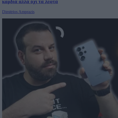
καρδιά αλλά όχι τα λεφτά
Dimitrios Amprazis