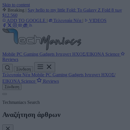
Skip to content
Breaking
|
Say hello to my little Fold: Το Galaxy Z Fold 8 των
$12.560
ADD TO GOOGLE
|
Τελευταία Νέα
|
VIDEOS
Mobile
PC
Gaming
Gadgets
Ιντερνετ
ΗΧΟΣ/ΕΙΚΟΝΑ
Science
Reviews
Σύνδεση
Τελευταία Νέα
Mobile
PC
Gaming
Gadgets
Ιντερνετ
ΗΧΟΣ/
ΕΙΚΟΝΑ
Science
Reviews
Σύνδεση
Techmaniacs Search
Αναζήτηση άρθρων