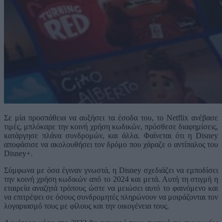
Σε μία προσπάθεια να αυξήσει τα έσοδα του, το Netflix ανέβασε
τιμές, μπλόκαρε την κοινή χρήση κωδικών, πρόσθεσε διαφημίσεις,
κατάργησε πλάνα συνδρομών, και άλλα. Φαίνεται ότι η Disney
αποφάσισε να ακολουθήσει τον δρόμο που χάραζε ο αντίπαλος του
Disney+.
Σύμφωνα με όσα έγιναν γνωστά, η Disney σχεδιάζει να εμποδίσει
την κοινή χρήση κωδικών από το 2024 και μετά. Αυτή τη στιγμή η
εταιρεία αναζητά τρόπους ώστε να μειώσει αυτό το φαινόμενο και
να επιτρέψει σε όσους συνδρομητές πληρώνουν να μοιράζονται τον
λογαριασμό τους με φίλους και την οικογένεια τους.