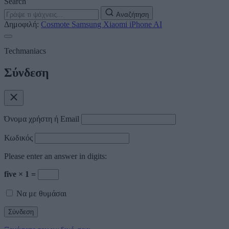
Search
Αναζήτηση
Δημοφιλή:
Cosmote
Samsung
Xiaomi
iPhone
AI
Techmaniacs
Σύνδεση
Όνομα χρήστη ή Email
Κωδικός
Please enter an answer in digits:
five × 1 =
Να με θυμάσαι