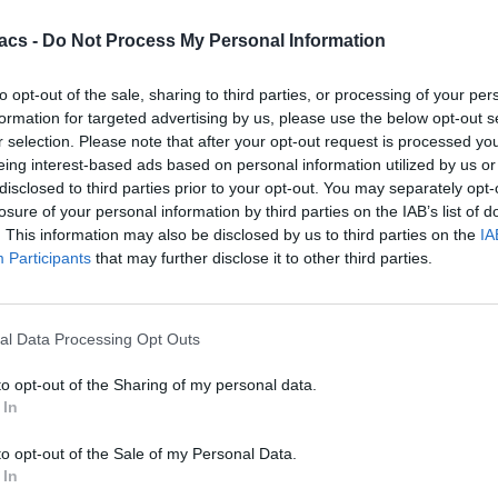
acs -
Do Not Process My Personal Information
Technology
to opt-out of the sale, sharing to third parties, or processing of your per
formation for targeted advertising by us, please use the below opt-out s
Χρειάζεσαι ψηφιακό αντίγραφο pdf της ταυτότητας
r selection. Please note that after your opt-out request is processed y
σου
eing interest-based ads based on personal information utilized by us or
disclosed to third parties prior to your opt-out. You may separately opt-
08/08/2026
losure of your personal information by third parties on the IAB’s list of
. This information may also be disclosed by us to third parties on the
IA
Techmaniacs Originals
Participants
that may further disclose it to other third parties.
Reviews
Unboxing.
al Data Processing Opt Outs
Honest, direct, and hands-on. We benchmark, test, and daily-drive
to opt-out of the Sharing of my personal data.
the latest tech so you know what is actually worth your money.
 In
Subscribe to Channel
to opt-out of the Sale of my Personal Data.
Swipe Reviews
 In