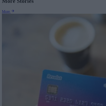
More Stories
More