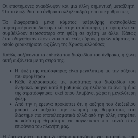
Οι επιστήμονες ανακάλυψαν και μια άλλη σημαντική μεταβλητή.
Ότι το διοξείδιο του άνθρακα αλληλεπιδρά με το υπέρυθρο φως.
Τα διαφορετικά μήκη κύματος υπέρυθρης ακτινοβολίας
συμπεριφέρονται διαφορετικά στην ατμόσφαιρα, με ορισμένα να
συμβάλλουν περισσότερο στη ψύξη σε σχέση με άλλα. Κάπως
έτσι οδηγήθηκαν στον εντοπισμό ενός εύρους μηκών κύματος το
οποίο χαρακτήρισαν ως ζώνη της Χρυσομαλλούσας.
Καθώς αυξάνονται τα επίπεδα του διοξειδίου του άνθρακα, η ζώνη
αυτή αυξάνεται με τη σειρά της.
Η ψύξη της ατμόσφαιρας είναι μεγαλύτερη με την αύξηση
του υψομέτρου
Κάθε διπλασιασμός της ποσότητας του διοξειδίου του
άνθρακα, οδηγεί κατά 8 βαθμούς χαμηλότερα το άνω τμήμα
της στρατόσφαιρας, εκεί όπου λαμβάνει χώρα η μεγαλύτερη
ψύξη.
Από την η έρευνα προκύπτει ότι η αύξηση του διοξειδίου
μπορεί να αυξήσει την εκπομπή της θερμότητας στο
διάστημα πιο αποτελεσματικά αλλά από την άλλη επιτρέπει
περισσότερη θερμότητα να παγιδεύεται πιο κοντά στην
επιφάνεια του πλανήτη μας.
Η έρευνα δίνει μια πιο ξεκάθαρη κατανόηση για μια από τις πιο