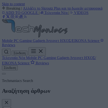
Skip to content
Breaking
|
Αλλάζει το Skroutz Plus και τα δωρεάν μεταφορικά
ADD TO GOOGLE
|
Τελευταία Νέα
|
VIDEOS
Mobile
PC
Gaming
Gadgets
Ιντερνετ
ΗΧΟΣ/ΕΙΚΟΝΑ
Science
Reviews
Σύνδεση
Τελευταία Νέα
Mobile
PC
Gaming
Gadgets
Ιντερνετ
ΗΧΟΣ/
ΕΙΚΟΝΑ
Science
Reviews
Σύνδεση
Techmaniacs Search
Αναζήτηση άρθρων