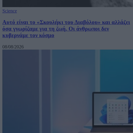
Science
Αυτό είναι το «Σκουλήκι του Διαβόλου» και αλλάζει
όσα γνωρίζαμε για τη ζωή. Οι άνθρωποι δεν
κυβερνάμε τον κόσμο
08/08/2026