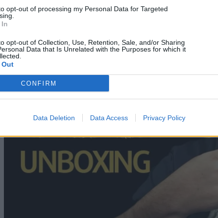
to opt-out of processing my Personal Data for Targeted
sing.
 In
to opt-out of Collection, Use, Retention, Sale, and/or Sharing
ersonal Data that Is Unrelated with the Purposes for which it
lected.
 Out
CONFIRM
Data Deletion
Data Access
Privacy Policy