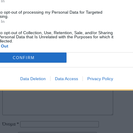
Ο/Η
Δημήτριος Ε Ντούσικος
λέει:
 In
05/09/2023 στις 9:48 πμ
to opt-out of processing my Personal Data for Targeted
Το 1 ε τί σημαίνει;
sing.
1 εβδομάδα;
 In
1 έτος;
to opt-out of Collection, Use, Retention, Sale, and/or Sharing
Απάντηση
ersonal Data that Is Unrelated with the Purposes for which it
lected.
 Out
Αφήστε μια απάντηση
CONFIRM
Η ηλ. διεύθυνση σας δεν δημοσιεύεται.
Τα υποχρεωτικά πεδία
σημειώνονται με
*
Σχόλιο
*
Data Deletion
Data Access
Privacy Policy
Όνομα
*