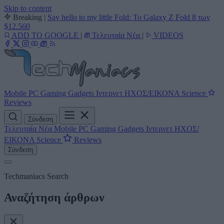
Skip to content
Breaking
|
Say hello to my little Fold: Το Galaxy Z Fold 8 των
$12.560
ADD TO GOOGLE
|
Τελευταία Νέα
|
VIDEOS
Mobile
PC
Gaming
Gadgets
Ιντερνετ
ΗΧΟΣ/ΕΙΚΟΝΑ
Science
Reviews
Σύνδεση
Τελευταία Νέα
Mobile
PC
Gaming
Gadgets
Ιντερνετ
ΗΧΟΣ/
ΕΙΚΟΝΑ
Science
Reviews
Σύνδεση
Techmaniacs Search
Αναζήτηση άρθρων