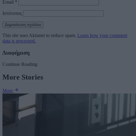
Email
*
Ιστότοπος
This site uses Akismet to reduce spam.
Learn how your comment
data is processed.
Διαφήμιση
Continue Reading
More Stories
More