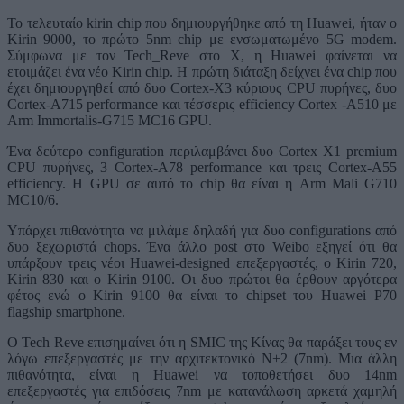
Το τελευταίο kirin chip που δημιουργήθηκε από τη Huawei, ήταν ο
Kirin 9000, το πρώτο 5nm chip με ενσωματωμένο 5G modem.
Σύμφωνα με τον Tech_Reve στο X, η Huawei φαίνεται να
ετοιμάζει ένα νέο Kirin chip. Η πρώτη διάταξη δείχνει ένα chip που
έχει δημιουργηθεί από δυο Cortex-X3 κύριους CPU πυρήνες, δυο
Cortex-A715 performance και τέσσερις efficiency Cortex -A510 με
Arm Immortalis-G715 MC16 GPU.
Ένα δεύτερο configuration περιλαμβάνει δυο Cortex X1 premium
CPU πυρήνες, 3 Cortex-A78 performance και τρεις Cortex-A55
efficiency. Η GPU σε αυτό το chip θα είναι η Arm Mali G710
MC10/6.
Υπάρχει πιθανότητα να μιλάμε δηλαδή για δυο configurations από
δυο ξεχωριστά chops. Ένα άλλο post στο Weibo εξηγεί ότι θα
υπάρξουν τρεις νέοι Huawei-designed επεξεργαστές, ο Kirin 720,
Kirin 830 και ο Kirin 9100. Οι δυο πρώτοι θα έρθουν αργότερα
φέτος ενώ ο Kirin 9100 θα είναι το chipset του Huawei P70
flagship smartphone.
Ο Tech Reve επισημαίνει ότι η SMIC της Κίνας θα παράξει τους εν
λόγω επεξεργαστές με την αρχιτεκτονικό N+2 (7nm). Μια άλλη
πιθανότητα, είναι η Huawei να τοποθετήσει δυο 14nm
επεξεργαστές για επιδόσεις 7nm με κατανάλωση αρκετά χαμηλή