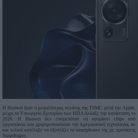
Η Huawei ήταν ο μεγαλύτερος πελάτης της TSMC μετά την Apple,
μέχρι το Υπουργείο Εμπορίου των ΗΠΑ άλλαξε την κατάσταση το
2020. Η Huawei δεν επιτρεπόταν να αγοράσει chips από
εργοστάσια που χρησιμοποιούσαν την Αμερικανική τεχνολογία, αν
και τελικά κατέληξε να εξοπλίζει τα smartphones της με προτάσεις
Snapdragon.