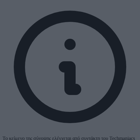
Το κείμενο της σύνοψης ελέγχεται από συντάκτη του Techmaniacs