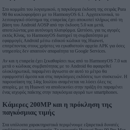
Στο κομμάτι του λογισμικού, η παγκόσμια έκδοση της σειράς Pura
90 θα κυκλοφορήσει με το HarmonyOS 6.1. Αρχιτεκτονικά, το
λειτουργικό σύστημα της εταιρείας έχει αποκοπεί πλήρως από τη
βάση του Android AOSP από την έκδοση 5.0 και μετά,
αποτελώντας μια αυτόνομη πλατφόρμα. Ωστόσο, για τις αγορές
εκτός Κίνας, το HarmonyOS διατηρεί τη συμβατότητα με
εφαρμογές Android μέσω ειδικού κώδικα της Huawei,
επιτρέποντας στους χρήστες να εγκαθιστούν αρχεία APK για όσες
υπηρεσίες δεν απαιτούν απαραίτητα τα Google Services.
Αν και η εταιρεία έχει ξεκαθαρίσει πως από το HarmonyOS 7.0 και
μετά ο κώδικας συμβατότητας με το Android θα αφαιρεθεί
ολοκληρωτικά, παραμένει άγνωστο αν αυτό το μέτρο θα
εφαρμοστεί άμεσα και στις παγκόσμιες εκδόσεις των συσκευών. Η
παρουσίαση της 14ης Ιουλίου αναμένεται να λύσει όλες τις
απορίες, με τη Huawei να αποδεικνύει στην πράξη ότι παραμένει
ένας ισχυρός παίκτης στην παγκόσμια αγορά των smartphones.
Κάμερες 200MP και η πρόκληση της
παγκόσμιας τιμής
Στα υπόλοιπα χαρακτηριστικά περιμένουμε εξαιρετικά δυνατές
επιδόσεις στη φωτογραφία. Το κορυφαίο Huawei Pura 90 Pro Max