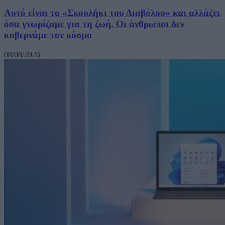
Αυτό είναι το «Σκουλήκι του Διαβόλου» και αλλάζει
όσα γνωρίζαμε για τη ζωή. Οι άνθρωποι δεν
κυβερνάμε τον κόσμο
08/08/2026