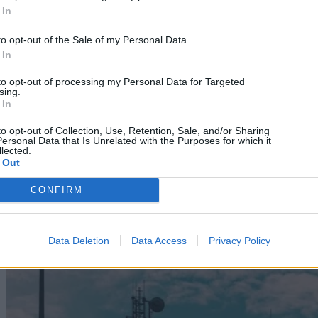
 In
to opt-out of the Sale of my Personal Data.
 In
to opt-out of processing my Personal Data for Targeted
sing.
 In
to opt-out of Collection, Use, Retention, Sale, and/or Sharing
ersonal Data that Is Unrelated with the Purposes for which it
lected.
 Out
Technology
CONFIRM
Αλλάζει το Skroutz Plus και τα δωρεάν μεταφορικά
08/08/2026
Data Deletion
Data Access
Privacy Policy