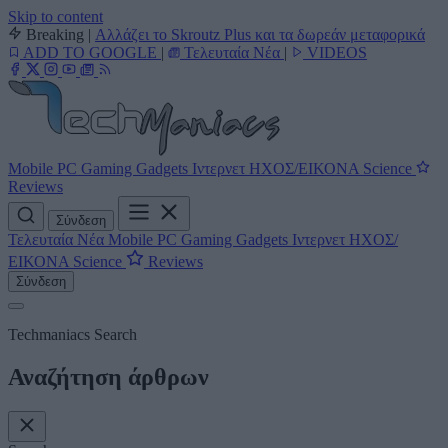
Skip to content
Breaking
|
Αλλάζει το Skroutz Plus και τα δωρεάν μεταφορικά
ADD TO GOOGLE
|
Τελευταία Νέα
|
VIDEOS
Mobile
PC
Gaming
Gadgets
Ιντερνετ
ΗΧΟΣ/ΕΙΚΟΝΑ
Science
Reviews
Σύνδεση
Τελευταία Νέα
Mobile
PC
Gaming
Gadgets
Ιντερνετ
ΗΧΟΣ/
ΕΙΚΟΝΑ
Science
Reviews
Σύνδεση
Techmaniacs Search
Αναζήτηση άρθρων