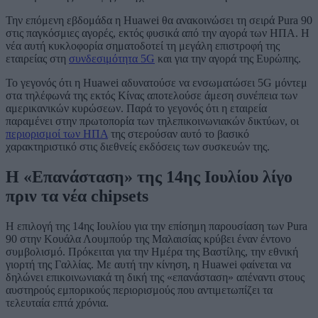
Την επόμενη εβδομάδα η Huawei θα ανακοινώσει τη σειρά Pura 90
στις παγκόσμιες αγορές, εκτός φυσικά από την αγορά των ΗΠΑ. Η
νέα αυτή κυκλοφορία σηματοδοτεί τη μεγάλη επιστροφή της
εταιρείας στη
συνδεσιμότητα 5G
και για την αγορά της Ευρώπης.
Το γεγονός ότι η Huawei αδυνατούσε να ενσωματώσει 5G μόντεμ
στα τηλέφωνά της εκτός Κίνας αποτελούσε άμεση συνέπεια των
αμερικανικών κυρώσεων. Παρά το γεγονός ότι η εταιρεία
παραμένει στην πρωτοπορία των τηλεπικοινωνιακών δικτύων, οι
περιορισμοί των ΗΠΑ
της στερούσαν αυτό το βασικό
χαρακτηριστικό στις διεθνείς εκδόσεις των συσκευών της.
Η «Επανάσταση» της 14ης Ιουλίου λίγο
πριν τα νέα chipsets
Η επιλογή της 14ης Ιουλίου για την επίσημη παρουσίαση των Pura
90 στην Κουάλα Λουμπούρ της Μαλαισίας κρύβει έναν έντονο
συμβολισμό. Πρόκειται για την Ημέρα της Βαστίλης, την εθνική
γιορτή της Γαλλίας. Με αυτή την κίνηση, η Huawei φαίνεται να
δηλώνει επικοινωνιακά τη δική της «επανάσταση» απέναντι στους
αυστηρούς εμπορικούς περιορισμούς που αντιμετωπίζει τα
τελευταία επτά χρόνια.