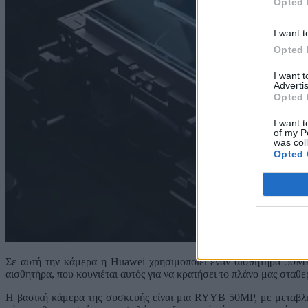
Opted 
I want t
Opted 
I want 
Advertis
Opted 
I want t
of my P
was col
Opted 
Σε αυτή την κάμερα η Huawei χρησιμοποιεί έναν αισθητήρα 50MP,
αισθητήρα, που κουνιέται αυτός για να κρατήσει το πλάνο μας σταθερ
Η βασική κάμερα της συσκευής είναι μια RYYB 50MP, με μεταβλητ