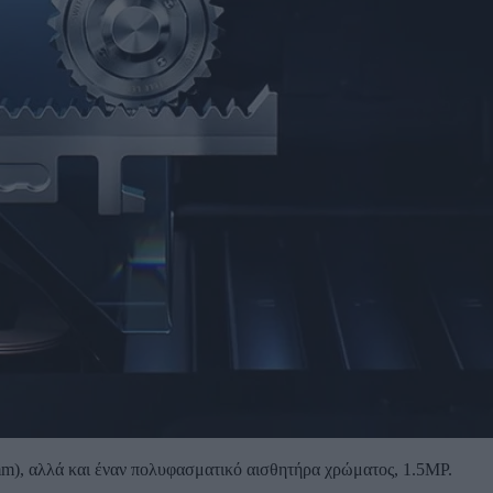
m), αλλά και έναν πολυφασματικό αισθητήρα χρώματος, 1.5MP.