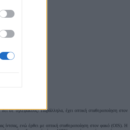
ε δει σε τηλεφακούς! Παράλληλα, έχει οπτική σταθεροποίηση στον
ς ίντσας, ενώ έρθει με οπτική σταθεροποίηση στον φακό (OIS). Η