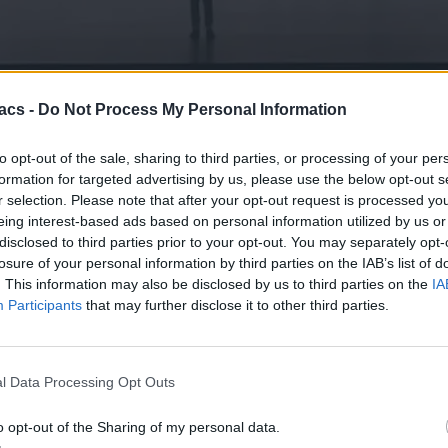
ανακοίνωσης
και έχουμε πλέον το Huawei Pura 80 Ultra, που φαίνετα
acs -
Do Not Process My Personal Information
 κάμερας, σε μια εποχή που η καινοτομία από τις περισσότερες εταιρεί
to opt-out of the sale, sharing to third parties, or processing of your per
 ζουμ 3.7x και ο άλλος 9.4x και όλα αυτά χωρίς την ανάγκη προσάρτη
formation for targeted advertising by us, please use the below opt-out s
ινείται μεταξύ των δύο φακών, ανάλογα με της ανάγκες του χρήστη. 
r selection. Please note that after your opt-out request is processed y
eing interest-based ads based on personal information utilized by us or
disclosed to third parties prior to your opt-out. You may separately opt-
losure of your personal information by third parties on the IAB’s list of
. This information may also be disclosed by us to third parties on the
IA
Participants
that may further disclose it to other third parties.
l Data Processing Opt Outs
o opt-out of the Sharing of my personal data.