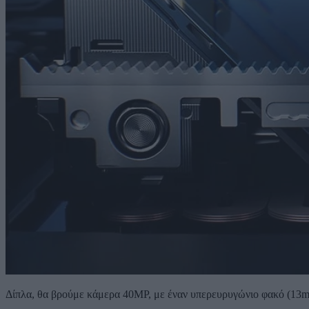
Δίπλα, θα βρούμε κάμερα 40MP, με έναν υπερευρυγώνιο φακό (13m