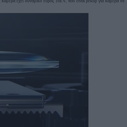
 κάμερα έχει δυναμικό εύρος 16EV, που είναι ρεκόρ για κάμερα σε