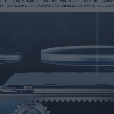
 1 φορές υψηλότερο από αυτό του Pura 70 Ultra. Μάλιστα, η βασική
ηση των φωτεινών και σκοτεινών λεπτομερειών σε εικόνες και βίντεο.