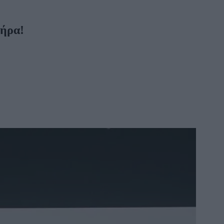
τήρα!