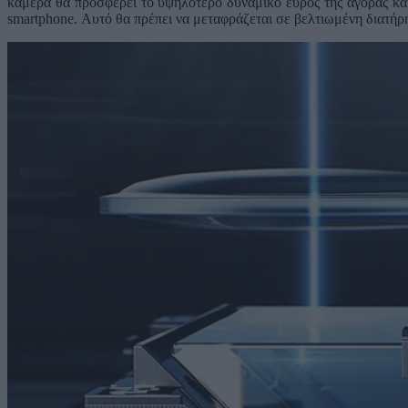
κάμερα θα προσφέρει το υψηλότερο δυναμικό εύρος της αγοράς και
smartphone. Αυτό θα πρέπει να μεταφράζεται σε βελτιωμένη διατήρ