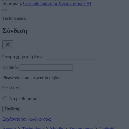
Δημοφιλή:
Cosmote
Samsung
Xiaomi
iPhone
AI
Techmaniacs
Σύνδεση
Όνομα χρήστη ή Email
Κωδικός
Please enter an answer in digits:
9 + six =
Να με θυμάσαι
Ξεχάσατε τον κωδικό σας;
Αρχική
Technology
Mobile
Smartphones
Android