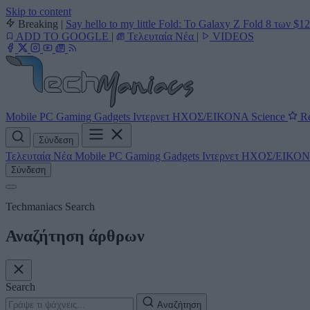
Skip to content
Breaking
|
Say hello to my little Fold: Το Galaxy Z Fold 8 των $1
ADD TO GOOGLE
|
Τελευταία Νέα
|
VIDEOS
Mobile
PC
Gaming
Gadgets
Ιντερνετ
ΗΧΟΣ/ΕΙΚΟΝΑ
Science
Re
Σύνδεση
Τελευταία Νέα
Mobile
PC
Gaming
Gadgets
Ιντερνετ
ΗΧΟΣ/ΕΙΚΟ
Σύνδεση
Techmaniacs Search
Αναζήτηση άρθρων
Search
Αναζήτηση