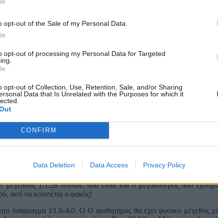
In
o opt-out of the Sale of my Personal Data.
In
to opt-out of processing my Personal Data for Targeted
ing.
In
o opt-out of Collection, Use, Retention, Sale, and/or Sharing
ersonal Data that Is Unrelated with the Purposes for which it
lected.
Out
CONFIRM
Data Deletion
Data Access
Privacy Policy
 μεγέθους 1/1.28 ιντσών, που είναι και ο μεγαλύτερος που έχουμ
ό, αντί να κουνιέται ο φακός!
ό διάφραγμα f/1.6-4.0. O Ο αισθητήρας θα έχει φυσικό μέγεθος μια