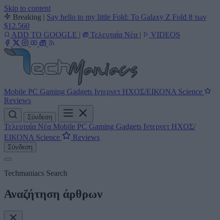
Skip to content
Breaking
|
Say hello to my little Fold: Το Galaxy Z Fold 8 των
$12.560
ADD TO GOOGLE
|
Τελευταία Νέα
|
VIDEOS
Mobile
PC
Gaming
Gadgets
Ιντερνετ
ΗΧΟΣ/ΕΙΚΟΝΑ
Science
Reviews
Σύνδεση
Τελευταία Νέα
Mobile
PC
Gaming
Gadgets
Ιντερνετ
ΗΧΟΣ/
ΕΙΚΟΝΑ
Science
Reviews
Σύνδεση
Techmaniacs Search
Αναζήτηση άρθρων