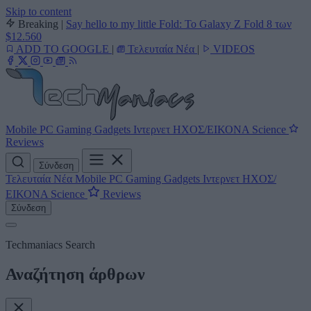
Skip to content
Breaking
|
Say hello to my little Fold: Το Galaxy Z Fold 8 των
$12.560
ADD TO GOOGLE
|
Τελευταία Νέα
|
VIDEOS
Mobile
PC
Gaming
Gadgets
Ιντερνετ
ΗΧΟΣ/ΕΙΚΟΝΑ
Science
Reviews
Σύνδεση
Τελευταία Νέα
Mobile
PC
Gaming
Gadgets
Ιντερνετ
ΗΧΟΣ/
ΕΙΚΟΝΑ
Science
Reviews
Σύνδεση
Techmaniacs Search
Αναζήτηση άρθρων