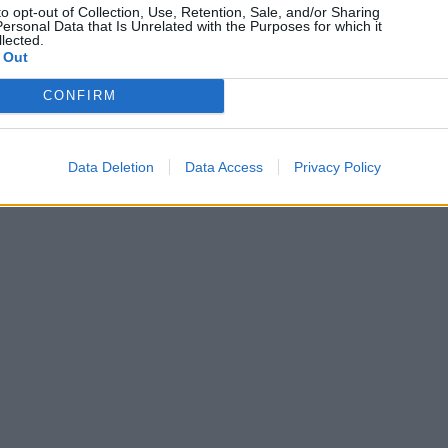
to opt-out of Collection, Use, Retention, Sale, and/or Sharing
ersonal Data that Is Unrelated with the Purposes for which it
lected.
 Out
CONFIRM
Data Deletion
Data Access
Privacy Policy