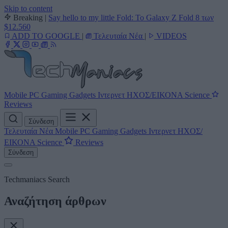
Skip to content
Breaking
|
Say hello to my little Fold: Το Galaxy Z Fold 8 των
$12.560
ADD TO GOOGLE
|
Τελευταία Νέα
|
VIDEOS
Mobile
PC
Gaming
Gadgets
Ιντερνετ
ΗΧΟΣ/ΕΙΚΟΝΑ
Science
Reviews
Σύνδεση
Τελευταία Νέα
Mobile
PC
Gaming
Gadgets
Ιντερνετ
ΗΧΟΣ/
ΕΙΚΟΝΑ
Science
Reviews
Σύνδεση
Techmaniacs Search
Αναζήτηση άρθρων