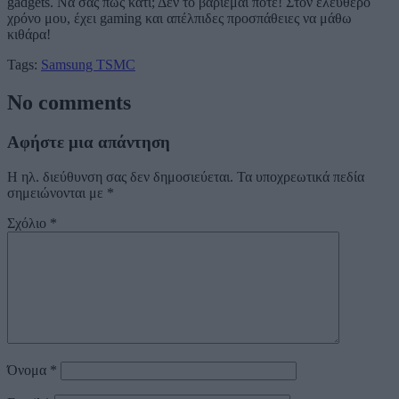
gadgets. Να σας πως κάτι; Δεν το βαριέμαι ποτέ! Στον ελεύθερο
χρόνο μου, έχει gaming και απέλπιδες προσπάθειες να μάθω
κιθάρα!
Tags:
Samsung
TSMC
No comments
Αφήστε μια απάντηση
Η ηλ. διεύθυνση σας δεν δημοσιεύεται.
Τα υποχρεωτικά πεδία
σημειώνονται με
*
Σχόλιο
*
Όνομα
*