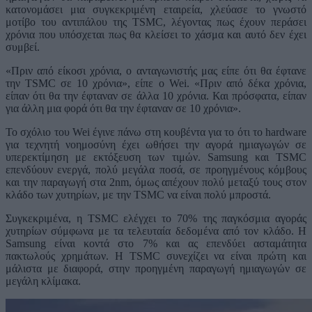
κατονομάσει μια συγκεκριμένη εταιρεία, χλεύασε το γνωστό
μοτίβο του αντιπάλου της TSMC, λέγοντας πως έχουν περάσει
χρόνια που υπόσχεται πως θα κλείσει το χάσμα και αυτό δεν έχει
συμβεί.
«Πριν από είκοσι χρόνια, ο ανταγωνιστής μας είπε ότι θα έφτανε
την TSMC σε 10 χρόνια», είπε ο Wei. «Πριν από δέκα χρόνια,
είπαν ότι θα την έφταναν σε άλλα 10 χρόνια. Και πρόσφατα, είπαν
για άλλη μια φορά ότι θα την έφταναν σε 10 χρόνια».
Το σχόλιο του Wei έγινε πάνω στη κουβέντα για το ότι το hardware
για τεχνητή νοημοσύνη έχει ωθήσει την αγορά ημιαγωγών σε
υπερεκτίμηση με εκτόξευση των τιμών. Samsung και TSMC
επενδύουν ενεργά, πολύ μεγάλα ποσά, σε προηγμένους κόμβους
και την παραγωγή στα 2nm, όμως απέχουν πολύ μεταξύ τους στον
κλάδο των χυτηρίων, με την TSMC να είναι πολύ μπροστά.
Συγκεκριμένα, η TSMC ελέγχει το 70% της παγκόσμια αγοράς
χυτηρίων σύμφωνα με τα τελευταία δεδομένα από τον κλάδο. Η
Samsung είναι κοντά στο 7% και ας επενδύει ασταμάτητα
πακτωλούς χρημάτων. Η TSMC συνεχίζει να είναι πρώτη και
μάλιστα με διαφορά, στην προηγμένη παραγωγή ημιαγωγών σε
μεγάλη κλίμακα.