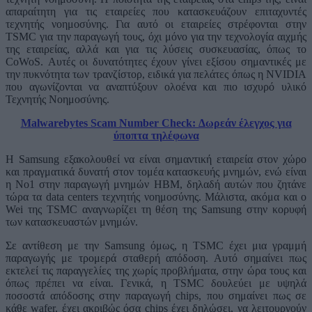
απαραίτητη για τις εταιρείες που κατασκευάζουν επιταχυντές
τεχνητής νοημοσύνης. Για αυτό οι εταιρείες στρέφονται στην
TSMC για την παραγωγή τους, όχι μόνο για την τεχνολογία αιχμής
της εταιρείας, αλλά και για τις λύσεις συσκευασίας, όπως το
CoWoS. Αυτές οι δυνατότητες έχουν γίνει εξίσου σημαντικές με
την πυκνότητα των τρανζίστορ, ειδικά για πελάτες όπως η NVIDIA
που αγωνίζονται να αναπτύξουν ολοένα και πιο ισχυρό υλικό
Τεχνητής Νοημοσύνης.
Malwarebytes Scam Number Check: Δωρεάν έλεγχος για
ύποπτα τηλέφωνα
Η Samsung εξακολουθεί να είναι σημαντική εταιρεία στον χώρο
και πραγματικά δυνατή στον τομέα κατασκευής μνημών, ενώ είναι
η No1 στην παραγωγή μνημών HBM, δηλαδή αυτών που ζητάνε
τώρα τα data centers τεχνητής νοημοσύνης. Μάλιστα, ακόμα και ο
Wei της TSMC αναγνωρίζει τη θέση της Samsung στην κορυφή
των κατασκευαστών μνημών.
Σε αντίθεση με την Samsung όμως, η TSMC έχει μια γραμμή
παραγωγής με τρομερά σταθερή απόδοση. Αυτό σημαίνει πως
εκτελεί τις παραγγελίες της χωρίς προβλήματα, στην ώρα τους και
όπως πρέπει να είναι. Γενικά, η TSMC δουλεύει με υψηλά
ποσοστά απόδοσης στην παραγωγή chips, που σημαίνει πως σε
κάθε wafer, έχει ακριβώς όσα chips έχει δηλώσει, να λειτουργούν