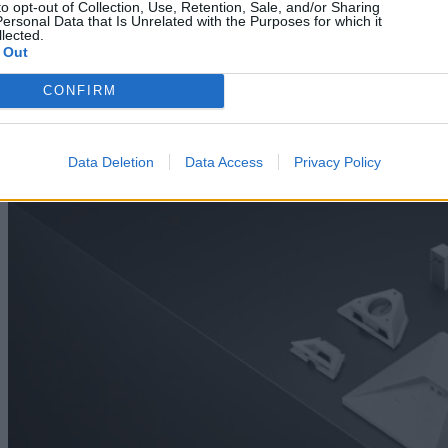
Τα Windows 11 δεν συστήνουν πλέον 32GB, αλλά η
to opt-out of Collection, Use, Retention, Sale, and/or Sharing
ersonal Data that Is Unrelated with the Purposes for which it
Microsoft δεν πείθει
lected.
 Out
08/08/2026
CONFIRM
Data Deletion
Data Access
Privacy Policy