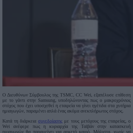
Ο Διευθύνων Σύμβουλος της TSMC, CC Wei, εξαπέλυσε επίθεση
με το γάντι στην Samsung, υποδηλώνοντας πως ο μακροχρόνιος
στόχος που έχει υποσχεθεί η εταιρεία να γίνει ηγέτιδα στα χυτήρια
ημιαγωγών, παραμένει απλά ένας ακόμα ανεκπλήρωτος στόχος.
Κατά τη διάρκεια
συνεδρίασης
με τους μετόχους της εταιρείας, ο
Wei ανέφερε πως η κυριαρχία της Ταϊβάν στην κατασκευή
ημιαγωγών θα παραμείνει για αρκετό καιρό. Μάλιστα, χωρίς να