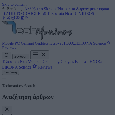
Skip to content
Breaking
|
Αλλάζει το Skroutz Plus και τα δωρεάν μεταφορικά
ADD TO GOOGLE
|
Τελευταία Νέα
|
VIDEOS
Mobile
PC
Gaming
Gadgets
Ιντερνετ
ΗΧΟΣ/ΕΙΚΟΝΑ
Science
Reviews
Σύνδεση
Τελευταία Νέα
Mobile
PC
Gaming
Gadgets
Ιντερνετ
ΗΧΟΣ/
ΕΙΚΟΝΑ
Science
Reviews
Σύνδεση
Techmaniacs Search
Αναζήτηση άρθρων