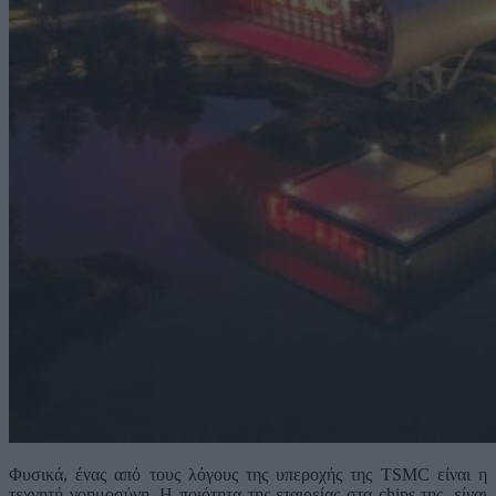
Φυσικά, ένας από τους λόγους της υπεροχής της TSMC είναι η
τεχνητή νοημοσύνη. Η ποιότητα της εταιρείας στα chips της, είναι