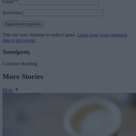
Email
*
Ιστότοπος
This site uses Akismet to reduce spam.
Learn how your comment
data is processed.
Διαφήμιση
Continue Reading
More Stories
More