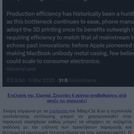
Επέλαση της Xiaomi: Ξεκινάει 6 χρόνια αναβαθμίσεις από
αυτές τις συσκευές!
Ακόμη σύμφωνα με τα
ευρήματα
του Ming-Chi Kuo η τεχνολογία
τρισδιάστατης εκτύπωσης μπορεί να χρησιμοποιηθεί στην
παραγωγή smartphone καθώς μπορεί να οδηγήσει σε αυξημένη
απόδοση με την επίλυση των προκλήσεων παραγωγής και
βελτιωμένα οικονομικά πλεονεκτήματα για τους κατασκευαστές. Η