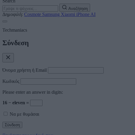
Search
Αναζήτηση
Δημοφιλή:
Cosmote
Samsung
Xiaomi
iPhone
AI
Techmaniacs
Σύνδεση
Όνομα χρήστη ή Email
Κωδικός
Please enter an answer in digits:
16 − eleven =
Να με θυμάσαι