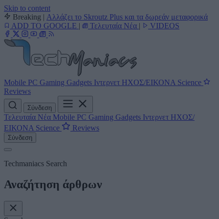
Skip to content
Breaking
|
Αλλάζει το Skroutz Plus και τα δωρεάν μεταφορικά
ADD TO GOOGLE
|
Τελευταία Νέα
|
VIDEOS
Mobile
PC
Gaming
Gadgets
Ιντερνετ
ΗΧΟΣ/ΕΙΚΟΝΑ
Science
Reviews
Σύνδεση
Τελευταία Νέα
Mobile
PC
Gaming
Gadgets
Ιντερνετ
ΗΧΟΣ/
ΕΙΚΟΝΑ
Science
Reviews
Σύνδεση
Techmaniacs Search
Αναζήτηση άρθρων