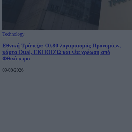
Technology
Εθνική Τράπεζα: €0,80 λογαριασμός Προνομίων,
κάρτα Dual, ΕΚΠΟΙΖΩ και νέα χρέωση από
Φθινόπωρο
09/08/2026