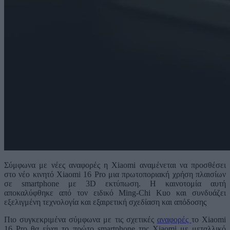
Σύμφωνα με νέες αναφορές η Xiaomi αναμένεται να προσθέσει
στο νέο κινητό Xiaomi 16 Pro μια πρωτοποριακή χρήση πλαισίων
σε smartphone με 3D εκτύπωση. Η καινοτομία αυτή
αποκαλύφθηκε από τον ειδικό Ming-Chi Kuo και συνδυάζει
εξελιγμένη τεχνολογία και εξαιρετική σχεδίαση και απόδοσης
Πιο συγκεκριμένα σύμφωνα με τις σχετικές
αναφορές
το Xiaomi
16 Pro θα είναι το πρώτο smartphone της Xiaomi με μεταλλικό