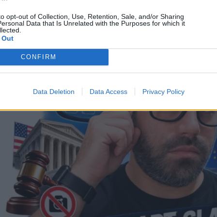
ταυτότητας
to opt-out of Collection, Use, Retention, Sale, and/or Sharing
ersonal Data that Is Unrelated with the Purposes for which it
09/08/2026
lected.
 Out
CONFIRM
Data Deletion
Data Access
Privacy Policy