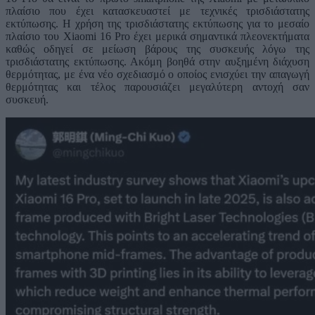
πλαίσιο που έχει κατασκευαστεί με τεχνικές τρισδιάστατης
εκτύπωσης. Η χρήση της τρισδιάστατης εκτύπωσης για το μεσαίο
πλαίσιο του Xiaomi 16 Pro έχει μερικά σημαντικά πλεονεκτήματα
καθώς οδηγεί σε μείωση βάρους της συσκευής λόγω της
τρισδιάστατης εκτύπωσης. Ακόμη βοηθά στην αυξημένη διάχυση
θερμότητας, με ένα νέο σχεδιασμό ο οποίος ενισχύει την απαγωγή
θερμότητας και τέλος παρουσιάζει μεγαλύτερη αντοχή σαν
συσκευή.