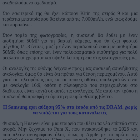
αναδιπλούμενο σχεδιασμό.
Στο εσωτερικό της θα έχει κάποιον Kirin της σειράς 9 και μια
τεράστια μπαταρία που θα είναι από τις 7.000mAh, ενώ ίσως δούμε
και παραπάνω.
Στον τομέα της φωτογραφίας, η συσκευή θα έρθει με έναν
αισθητήρα 50MP για τη βασική κάμερα, που θα έχει φυσικό
μέγεθος 1/1.3 ίντσες, μαζί με έναν περισκοπικό φακό με αισθητήρα
50MP, όπως επίσης και έναν πολυφασματικό αισθητήρα για πολύ
ρεαλιστικά χρώματα και υψηλή λεπτομέρεια στις φωτογραφίες μας.
Οι αναλογίες της οθόνης δείχνουν προς μιας συσκευή ασυνήθιστης
αναλογίας, όμως θα είναι ότι πρέπει για θέαση περιεχομένου. Αυτό
γιατί οι τηλεοράσεις μας και οι τυπικές οθόνες υπολογιστών είναι
με αναλογία 16:9, οπότε η πλειοψηφία του περιεχομένου στο
διαδίκτυο, είναι κοντά σε αυτές τις αναλογίες. Με αυτό τον τρόπο η
συσκευή θα προσφέρει άριστη εμπειρία θέασης βίντεο.
Η Samsung έχει αύξηση 95% στα έσοδα από τις DRAM, χωρίς
να νοιάζεται για τους καταναλωτές
Φυσικά, η Huawei είναι μια εταιρεία που θέτει τα νέα επίπεδα στην
αγορά. Μην ξεχνάμε το Pura X, που ανακοινώθηκε το 2025 και
που πλέον αντιγράφουν όλοι, όπως η Apple με το πρώτο της