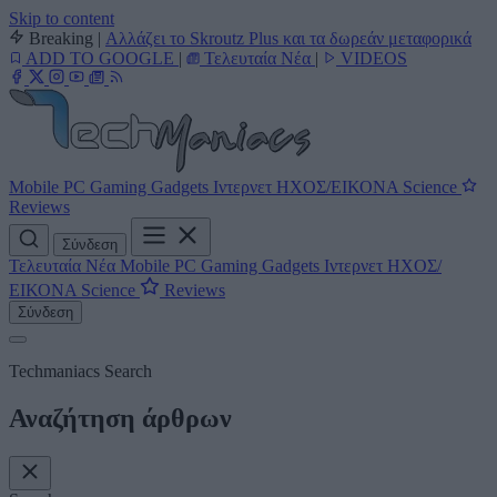
Skip to content
Breaking
|
Αλλάζει το Skroutz Plus και τα δωρεάν μεταφορικά
ADD TO GOOGLE
|
Τελευταία Νέα
|
VIDEOS
Mobile
PC
Gaming
Gadgets
Ιντερνετ
ΗΧΟΣ/ΕΙΚΟΝΑ
Science
Reviews
Σύνδεση
Τελευταία Νέα
Mobile
PC
Gaming
Gadgets
Ιντερνετ
ΗΧΟΣ/
ΕΙΚΟΝΑ
Science
Reviews
Σύνδεση
Techmaniacs Search
Αναζήτηση άρθρων