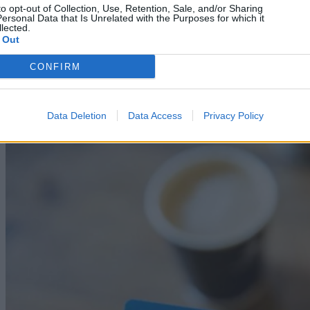
to opt-out of Collection, Use, Retention, Sale, and/or Sharing
ersonal Data that Is Unrelated with the Purposes for which it
lected.
 Out
Science
CONFIRM
NASA: Σε διαστρική ρύθμιση Μεγάλης Έκρηξης
για να σώσει το Voyager 2
Data Deletion
Data Access
Privacy Policy
09/08/2026