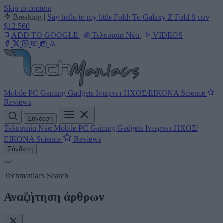
Skip to content
Breaking
|
Say hello to my little Fold: Το Galaxy Z Fold 8 των
$12.560
ADD TO GOOGLE
|
Τελευταία Νέα
|
VIDEOS
Mobile
PC
Gaming
Gadgets
Ιντερνετ
ΗΧΟΣ/ΕΙΚΟΝΑ
Science
Reviews
Σύνδεση
Τελευταία Νέα
Mobile
PC
Gaming
Gadgets
Ιντερνετ
ΗΧΟΣ/
ΕΙΚΟΝΑ
Science
Reviews
Σύνδεση
Techmaniacs Search
Αναζήτηση άρθρων