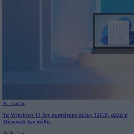
PC / Laptop
Τα Windows 11 δεν συστήνουν πλέον 32GB, αλλά η
Microsoft δεν πείθει
08/08/2026