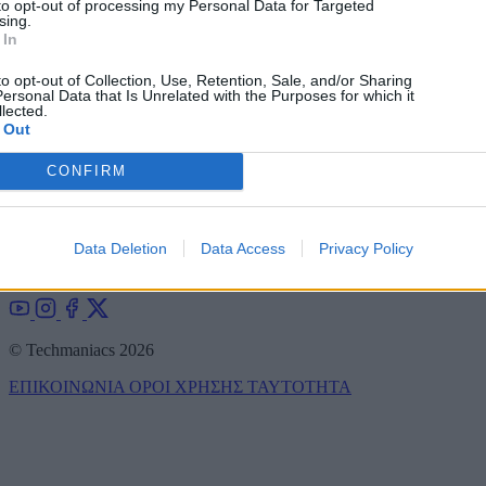
to opt-out of processing my Personal Data for Targeted
sing.
 In
to opt-out of Collection, Use, Retention, Sale, and/or Sharing
ersonal Data that Is Unrelated with the Purposes for which it
lected.
 Out
Νέα γύρω από τον κόσμο της τεχνολογίας και αναλυτικές
παρουσιάσεις συσκευών και gadgets! Το Techmaniacs είναι το πιο
CONFIRM
έγκυρο και έγκαιρο ελληνικό τεχνολογικό blog, με αποκλειστικές
πληροφορίες που κάνουν τον γύρο του κόσμου.
Techmaniacs.gr - Η τεχνολογία στα καλύτερά της!
Data Deletion
Data Access
Privacy Policy
Επικοινωνήστε μαζί μας:
techmaniacs.gr@gmail.com
© Techmaniacs 2026
ΕΠΙΚΟΙΝΩΝΙΑ
ΟΡΟΙ ΧΡΗΣΗΣ
ΤΑΥΤΟΤΗΤΑ