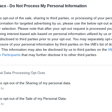
acs -
Do Not Process My Personal Information
to opt-out of the sale, sharing to third parties, or processing of your per
formation for targeted advertising by us, please use the below opt-out s
r selection. Please note that after your opt-out request is processed y
eing interest-based ads based on personal information utilized by us or
disclosed to third parties prior to your opt-out. You may separately opt-
Android
07/03/2026
losure of your personal information by third parties on the IAB’s list of
. This information may also be disclosed by us to third parties on the
IA
Xiaomi 17 Unboxing: Ο νέος «βασιλιάς» των
Participants
that may further disclose it to other third parties.
compact ναυαρχίδων;
Dimitrios Amprazis
al Data Processing Opt Outs
Μείνε ενημερωμένος
to opt-out of the Sharing of my personal data.
Ακολούθησέ μας στα social media και πρόσθεσέ μας στις
 In
αγαπημένες σου πηγές για να μη χάνεις καμία είδηση.
to opt-out of the Sale of my Personal Data.
 In
Add to Google
Google News