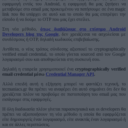
εφαρμογή εντός του Android, η εφαρμογή θα μας ζητήσει να
μεταβούμε στο email μας προκειμένου να πατήσουμε σε ένα magic
link που θα υπάρχει σε αυτό και το οποίο θα μας επιτρέψει την
είσοδο ή να δούμε το OTP που μας έχει στείλει.
Στη νέα μέθοδο,
όπως διαβάζουμε στο επίσημο Android
Developers blog της Google
, δεν χρειάζεσαι να ασχολείσαι με
συνδέσμους ή OTP, δηλαδή κωδικούς επιβεβαίωσης.
Αντίθετα, ο νέος τρόπος σύνδεσης αξιοποιεί το cryptographically
verified email credential, το οποίο γίνεται sourced από τον Google
λογαριασμό σου και αποθηκεύεται στη συσκευή σου.
Δηλαδή η εταιρεία χρησιμοποοιεί ένα
cryptographically verified
email credential μέσω
Credential Manager API
.
Αλλά επειδή αυτή η εξήγηση μπορεί να φαντάζει τεχνική, το
tecmaniacs.gr θα πρέπει να αναφέρει ότι αυτό σημαίνει ότι δεν θα
χρειάζεται πλέον να προβούμε σε πιστοποίηση του email μας που
εισάγουμε στις εφαρμογές.
Η όλη διαδικασία πλέον γίνεται παρασκηνιακά και οι developers θα
πρέπει να αξιοποιήσουν τη νέα μέθοδο η οποία θα εφαρμόζεται
είτε δημιουργείς έναν λογαριασμό, είτε ανακτάς έναν λογαριασμό ή
και σε άλλες περιπτώσεις.