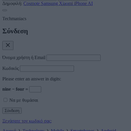
Δημοφιλή:
Cosmote
Samsung
Xiaomi
iPhone
AI
Techmaniacs
Σύνδεση
Όνομα χρήστη ή Email
Κωδικός
Please enter an answer in digits:
nine − four =
Να με θυμάσαι
Ξεχάσατε τον κωδικό σας;
Αρχική
Technology
Mobile
Smartphones
Android