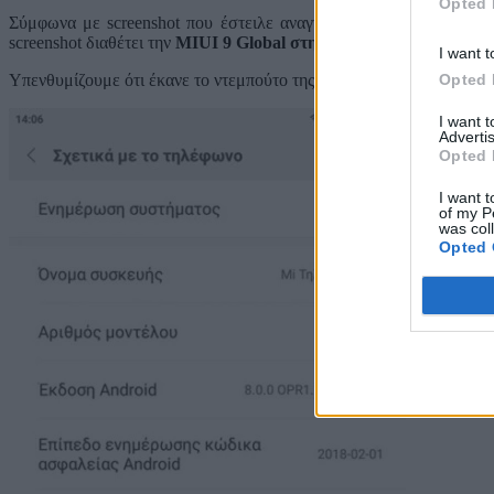
Opted 
Σύμφωνα με screenshot που έστειλε αναγνώστης του techvalue.g
screenshot διαθέτει την
MIUI 9 Global στην έκδοση 8.4.19
και το s
I want t
Opted 
Υπενθυμίζουμε ότι έκανε το ντεμπούτο της στην αγορά με Marshma
I want 
Advertis
Opted 
I want t
of my P
was col
Opted 