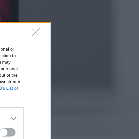
sonal or
ection to
ou may
 personal
out of the
 downstream
B’s List of