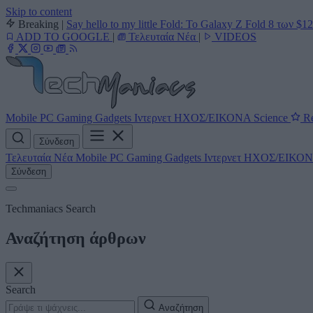
Skip to content
Breaking
|
Say hello to my little Fold: Το Galaxy Z Fold 8 των $1
ADD TO GOOGLE
|
Τελευταία Νέα
|
VIDEOS
Mobile
PC
Gaming
Gadgets
Ιντερνετ
ΗΧΟΣ/ΕΙΚΟΝΑ
Science
Re
Σύνδεση
Τελευταία Νέα
Mobile
PC
Gaming
Gadgets
Ιντερνετ
ΗΧΟΣ/ΕΙΚΟ
Σύνδεση
Techmaniacs Search
Αναζήτηση άρθρων
Search
Αναζήτηση