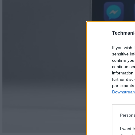
Techmani
If you wish 
sensitive in
confirm you
continue se
information 
further disc
participants
Downstream 
Persona
I want t