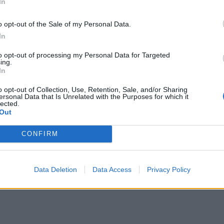
In
r στην ιστοσελίδα, η Xiaomi αναβάθμισε την Global Rom του Xia
ecurity patch είναι του Φεβρουαρίου
o opt-out of the Sale of my Personal Data.
In
llow, αναβαθμίστηκε σε Nougat και τώρα σε Oreo.
to opt-out of processing my Personal Data for Targeted
ing.
In
o opt-out of Collection, Use, Retention, Sale, and/or Sharing
ersonal Data that Is Unrelated with the Purposes for which it
lected.
Out
CONFIRM
Data Deletion
Data Access
Privacy Policy