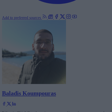
Add to preferred sources
Baladis Koumpouras