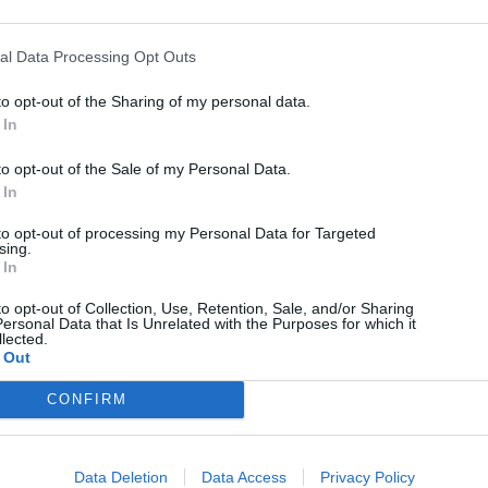
κάρτα Dual, ΕΚΠΟΙΖΩ και νέα χρέωση από
Φθινόπωρο
al Data Processing Opt Outs
09/08/2026
to opt-out of the Sharing of my personal data.
 In
to opt-out of the Sale of my Personal Data.
 In
to opt-out of processing my Personal Data for Targeted
sing.
 In
to opt-out of Collection, Use, Retention, Sale, and/or Sharing
ersonal Data that Is Unrelated with the Purposes for which it
lected.
 Out
CONFIRM
Data Deletion
Data Access
Privacy Policy