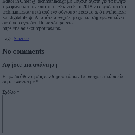
Editor in Chief @ techmaniacs.gr με μεγάλη αγάπη για τα κινητά
τηλέφωνα και την επιστήμη. Ξεκίνησε το 2018 να εργάζεται στο
techmaniacs.gr μετά από ένα σύντομο πέρασμα από myphone.gr
και digitallife.gr. Από τότε συνεχίζει μέχρι και σήμερα να κάνει
αυτό που αγαπάει. Περισσότερα στο
https://baladiskoumpouras.link/
Tags:
Science
No comments
Αφήστε μια απάντηση
Η ηλ. διεύθυνση σας δεν δημοσιεύεται.
Τα υποχρεωτικά πεδία
σημειώνονται με
*
Σχόλιο
*