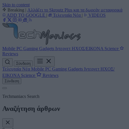
Skip to content
Breaking
|
Αλλάζει το Skroutz Plus και τα δωρεάν μεταφορικά
ADD TO GOOGLE
|
Τελευταία Νέα
|
VIDEOS
Mobile
PC
Gaming
Gadgets
Ιντερνετ
ΗΧΟΣ/ΕΙΚΟΝΑ
Science
Reviews
Σύνδεση
Τελευταία Νέα
Mobile
PC
Gaming
Gadgets
Ιντερνετ
ΗΧΟΣ/
ΕΙΚΟΝΑ
Science
Reviews
Σύνδεση
Techmaniacs Search
Αναζήτηση άρθρων