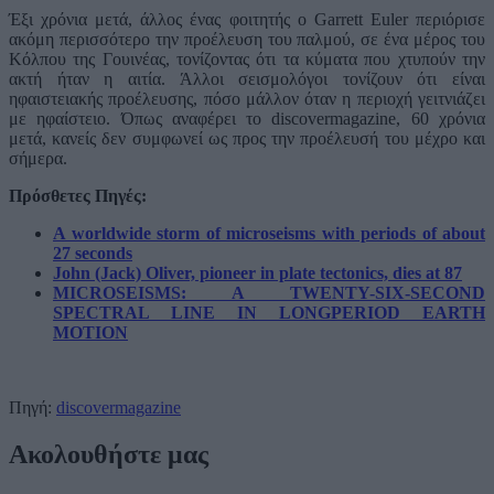
Έξι χρόνια μετά, άλλος ένας φοιτητής ο Garrett Euler περιόρισε
ακόμη περισσότερο την προέλευση του παλμού, σε ένα μέρος του
Κόλπου της Γουινέας, τονίζοντας ότι τα κύματα που χτυπούν την
ακτή ήταν η αιτία. Άλλοι σεισμολόγοι τονίζουν ότι είναι
ηφαιστειακής προέλευσης, πόσο μάλλον όταν η περιοχή γειτνιάζει
με ηφαίστειο. Όπως αναφέρει το discovermagazine, 60 χρόνια
μετά, κανείς δεν συμφωνεί ως προς την προέλευσή του μέχρο και
σήμερα.
Πρόσθετες Πηγές:
A worldwide storm of microseisms with periods of about
27 seconds
John (Jack) Oliver, pioneer in plate tectonics, dies at 87
MICROSEISMS: A TWENTY-SIX-SECOND
SPECTRAL LINE IN LONGPERIOD EARTH
MOTION
Πηγή:
discovermagazine
Ακολουθήστε μας