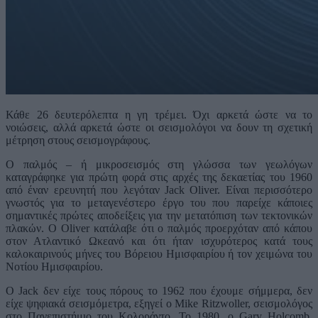
Κάθε 26 δευτερόλεπτα η γη τρέμει. Όχι αρκετά ώστε να το
νοιώσεις, αλλά αρκετά ώστε οι σεισμολόγοι να δουν τη σχετική
μέτρηση στους σεισμογράφους.
Ο παλμός – ή μικροσεισμός στη γλώσσα των γεωλόγων
καταγράφηκε για πρώτη φορά στις αρχές της δεκαετίας του 1960
από έναν ερευνητή που λεγόταν Jack Oliver. Είναι περισσότερο
γνωστός για το μεταγενέστερο έργο του που παρείχε κάποιες
σημαντικές πρώτες αποδείξεις για την μετατόπιση των τεκτονικών
πλακών. Ο Oliver κατάλαβε ότι ο παλμός προερχόταν από κάπου
στον Ατλαντικό Ωκεανό και ότι ήταν ισχυρότερος κατά τους
καλοκαιρινούς μήνες του Βόρειου Ημισφαιρίου ή τον χειμώνα του
Νοτίου Ημισφαιρίου.
Ο Jack δεν είχε τους πόρους το 1962 που έχουμε σήμμερα, δεν
είχε ψηφιακά σεισμόμετρα, εξηγεί ο Mike Ritzwoller, σεισμολόγος
στο Πανεπιστήμιο του Κολοράντο. To 1980, o Gary Holcomb,