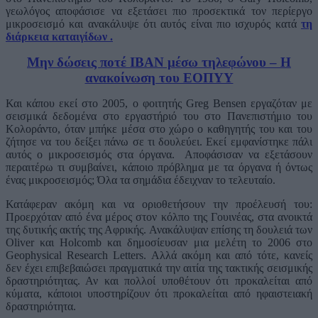
γεωλόγος αποφάσισε να εξετάσει πιο προσεκτικά τον περίεργο
μικροσεισμό και ανακάλυψε ότι αυτός είναι πιο ισχυρός κατά
τη
διάρκεια καταιγίδων .
Μην δώσεις ποτέ ΙΒΑΝ μέσω τηλεφώνου – Η
ανακοίνωση του ΕΟΠΥΥ
Και κάπου εκεί στο 2005, ο φοιτητής Greg Bensen εργαζόταν με
σεισμικά δεδομένα στο εργαστήριό του στο Πανεπιστήμιο του
Κολοράντο, όταν μπήκε μέσα στο χώρο ο καθηγητής του και του
ζήτησε να του δείξει πάνω σε τι δουλεύει. Εκεί εμφανίστηκε πάλι
αυτός ο μικροσεισμός στα όργανα. Αποφάσισαν να εξετάσουν
περαιτέρω τι συμβαίνει, κάποιο πρόβλημα με τα όργανα ή όντως
ένας μικροσεισμός; Όλα τα σημάδια έδειχναν το τελευταίο.
Κατάφεραν ακόμη και να οριοθετήσουν την προέλευσή του:
Προερχόταν από ένα μέρος στον κόλπο της Γουινέας, στα ανοικτά
της δυτικής ακτής της Αφρικής. Ανακάλυψαν επίσης τη δουλειά των
Oliver και Holcomb και δημοσίευσαν μια μελέτη το 2006 στο
Geophysical Research Letters. Αλλά ακόμη και από τότε, κανείς
δεν έχει επιβεβαιώσει πραγματικά την αιτία της τακτικής σεισμικής
δραστηριότητας. Αν και πολλοί υποθέτουν ότι προκαλείται από
κύματα, κάποιοι υποστηρίζουν ότι προκαλείται από ηφαιστειακή
δραστηριότητα.