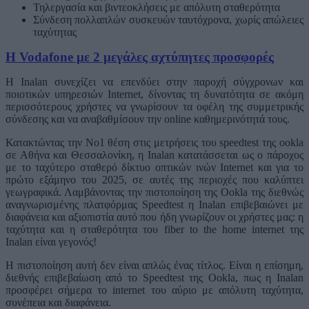
Τηλεργασία και βιντεοκλήσεις με απόλυτη σταθερότητα
Σύνδεση πολλαπλών συσκευών ταυτόχρονα, χωρίς απώλειες
ταχύτητας
Η Vodafone με 2 μεγάλες αχτύπητες προσφορές
Η Inalan συνεχίζει να επενδύει στην παροχή σύγχρονων και
ποιοτικών υπηρεσιών Internet, δίνοντας τη δυνατότητα σε ακόμη
περισσότερους χρήστες να γνωρίσουν τα οφέλη της συμμετρικής
σύνδεσης και να αναβαθμίσουν την online καθημερινότητά τους.
Κατακτώντας την Νο1 θέση στις μετρήσεις του speedtest της ookla
σε Αθήνα και Θεσσαλονίκη, η Inalan κατατάσσεται ως ο πάροχος
με το ταχύτερο σταθερό δίκτυο οπτικών ινών Ιnternet και για το
πρώτο εξάμηνο του 2025, σε αυτές της περιοχές που καλύπτει
γεωγραφικά. Λαμβάνοντας την πιστοποίηση της Ookla της διεθνώς
αναγνωρισμένης πλατφόρμας Speedtest η Inalan επιβεβαιώνει με
διαφάνεια και αξιοπιστία αυτό που ήδη γνωρίζουν οι χρήστες μας: η
ταχύτητα και η σταθερότητα του fiber to the home internet της
Inalan είναι γεγονός!
Η πιστοποίηση αυτή δεν είναι απλώς ένας τίτλος. Είναι η επίσημη,
διεθνής επιβεβαίωση από το Speedtest της Ookla, πως η Inalan
προσφέρει σήμερα το internet του αύριο με απόλυτη ταχύτητα,
συνέπεια και διαφάνεια.