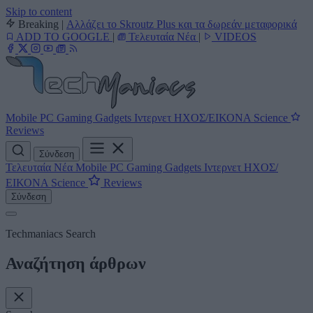
Skip to content
Breaking
|
Αλλάζει το Skroutz Plus και τα δωρεάν μεταφορικά
ADD TO GOOGLE
|
Τελευταία Νέα
|
VIDEOS
Mobile
PC
Gaming
Gadgets
Ιντερνετ
ΗΧΟΣ/ΕΙΚΟΝΑ
Science
Reviews
Σύνδεση
Τελευταία Νέα
Mobile
PC
Gaming
Gadgets
Ιντερνετ
ΗΧΟΣ/
ΕΙΚΟΝΑ
Science
Reviews
Σύνδεση
Techmaniacs Search
Αναζήτηση άρθρων