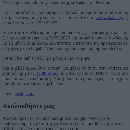
*Υπό την προϋπόθεση γεωγραφικής κάλυψης του δικτύου
Για περισσότερες πληροφορίες σχετικά με την προσφορά και τις
αιτήσεις σύνδεσης, μπορείτε να επισκεφθείτε το
www.inalan.gr
ή
να καλέσετε στο 2152152255.
Δυνατότητα σύνδεσης με την προϋπόθεση γεωγραφικής κάλυψης.
Η προσφορά ισχύει έως 30/09/2025 και αφορά οικιακές συνδέσεις
με 12 μήνες συμβόλαιο. Δυνατότητα επέκτασης της προσφοράς σε
24 μήνες με το Gigabit Voucher. Ισχύουν όροι και προϋποθέσεις.
Οπτική ίνα από τη ΔΕΗ με μόλις 17.90 το μήνα
Και η ΔΕΗ όμως δίνει οπτική ίνα μέχρι το σπίτι στην απίστευτα
χαμηλή τιμή των
17.90 ευρώ
το μήνα για τα 500Mbps. Είναι μια
πολύ καλή εναλλακτική λύση για όσες περιοχές δεν έχουν
πρόσβαση στο δίκτυο της Inalan.
Πηγή:
adslgr.com
Ακολουθήστε μας
Ακολουθήστε το Techmaniacs.gr στο Google News για να
διαβάζετε πρώτοι όλα τα τεχνολογικά νέα, ή προσθέστε μας στον
RSS feed reader και στα social media σας.