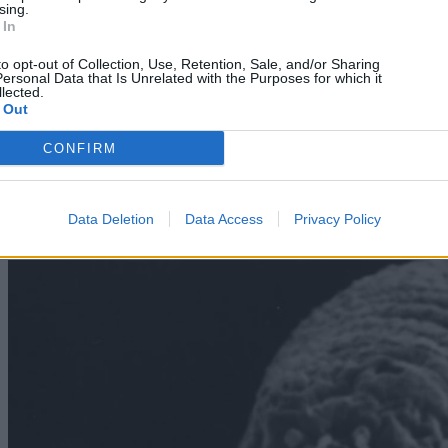
sing.
 In
to opt-out of Collection, Use, Retention, Sale, and/or Sharing
ersonal Data that Is Unrelated with the Purposes for which it
lected.
 Out
CONFIRM
Technology
Mobile Internet με κάρτα: Δεν συμφέρει
Data Deletion
Data Access
Privacy Policy
08/08/2026