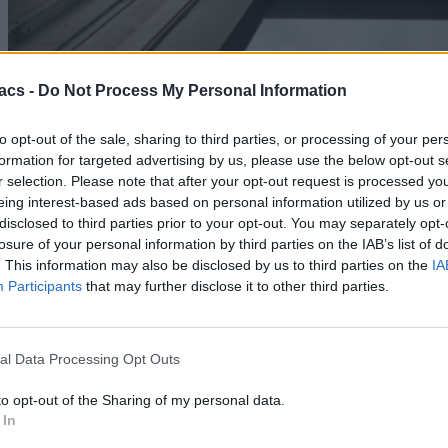
acs -
Do Not Process My Personal Information
to opt-out of the sale, sharing to third parties, or processing of your per
formation for targeted advertising by us, please use the below opt-out s
r selection. Please note that after your opt-out request is processed y
eing interest-based ads based on personal information utilized by us or
disclosed to third parties prior to your opt-out. You may separately opt-
losure of your personal information by third parties on the IAB’s list of
. This information may also be disclosed by us to third parties on the
IA
Participants
that may further disclose it to other third parties.
Technology
H Vodafone δίνει 130 εκ. ευρώ στη ΔΕΗ για τη νέα
εταιρεία οπτικών ινών
al Data Processing Opt Outs
07/08/2026
to opt-out of the Sharing of my personal data.
 In