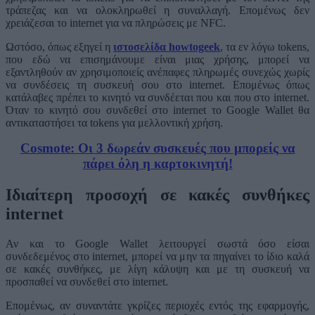
τράπεζας και να ολοκληρωθεί η συναλλαγή. Επομένως δεν
χρειάζεσαι το internet για να πληρώσεις με NFC.
Ωστόσο, όπως εξηγεί η
ιστοσελίδα howtogeek
, τα εν λόγω tokens,
που εδώ να επισημάνουμε είναι μιας χρήσης, μπορεί να
εξαντληθούν αν χρησιμοποιείς ανέπαφες πληρωμές συνεχώς χωρίς
να συνδέσεις τη συσκευή σου στο internet. Επομένως όπως
κατάλαβες πρέπει το κινητό να συνδέεται που και που στο internet.
Όταν το κινητό σου συνδεθεί στο internet το Google Wallet θα
αντικαταστήσει τα tokens για μελλοντική χρήση.
Cosmote: Οι 3 δωρεάν συσκευές που μπορείς να
πάρει όλη η καρτοκινητή!
Ιδιαίτερη προσοχή σε κακές συνθήκες
internet
Αν και το Google Wallet λειτουργεί σωστά όσο είσαι
συνδεδεμένος στο internet, μπορεί να μην τα πηγαίνει το ίδιο καλά
σε κακές συνθήκες, με λίγη κάλυψη και με τη συσκευή να
προσπαθεί να συνδεθεί στο internet.
Επομένως, αν συναντάτε γκρίζες περιοχές εντός της εφαρμογής,