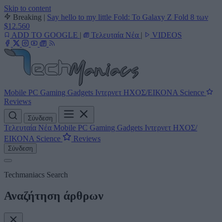
Skip to content
Breaking
|
Say hello to my little Fold: Το Galaxy Z Fold 8 των
$12.560
ADD TO GOOGLE
|
Τελευταία Νέα
|
VIDEOS
Mobile
PC
Gaming
Gadgets
Ιντερνετ
ΗΧΟΣ/ΕΙΚΟΝΑ
Science
Reviews
Σύνδεση
Τελευταία Νέα
Mobile
PC
Gaming
Gadgets
Ιντερνετ
ΗΧΟΣ/
ΕΙΚΟΝΑ
Science
Reviews
Σύνδεση
Techmaniacs Search
Αναζήτηση άρθρων