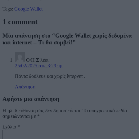
Tags:
Google Wallet
1 comment
Μία απάντηση στο “Google Wallet χωρίς δεδομένα
και internet – Τι θα συμβεί!”
Ο/Η
Σ
λέει:
25/02/2025 στις 3:29 πμ
Πάντα δούλευε και χωρίς ίντερνετ .
Απάντηση
Αφήστε μια απάντηση
Η ηλ. διεύθυνση σας δεν δημοσιεύεται.
Τα υποχρεωτικά πεδία
σημειώνονται με
*
Σχόλιο
*