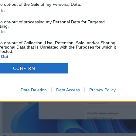
to opt-out of the Sale of my Personal Data.
 In
to opt-out of processing my Personal Data for Targeted
sing.
 In
to opt-out of Collection, Use, Retention, Sale, and/or Sharing
ersonal Data that Is Unrelated with the Purposes for which it
lected.
 Out
CONFIRM
Data Deletion
Data Access
Privacy Policy