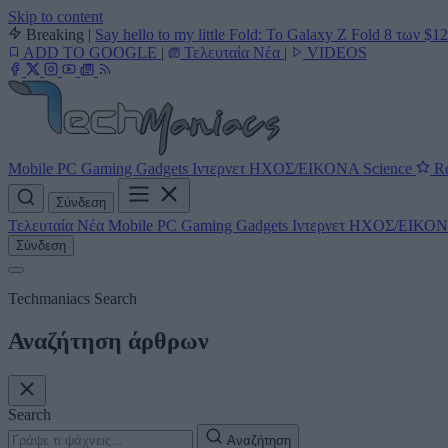
Skip to content
Breaking
|
Say hello to my little Fold: Το Galaxy Z Fold 8 των $1
ADD TO GOOGLE
|
Τελευταία Νέα
|
VIDEOS
Mobile
PC
Gaming
Gadgets
Ιντερνετ
ΗΧΟΣ/ΕΙΚΟΝΑ
Science
Re
Σύνδεση
Τελευταία Νέα
Mobile
PC
Gaming
Gadgets
Ιντερνετ
ΗΧΟΣ/ΕΙΚΟ
Σύνδεση
Techmaniacs Search
Αναζήτηση άρθρων
Search
Αναζήτηση