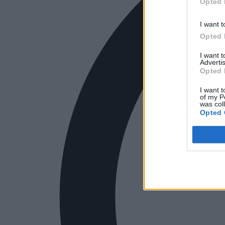
Opted 
I want t
Opted 
I want 
Advertis
Opted 
I want t
of my P
was col
Opted 