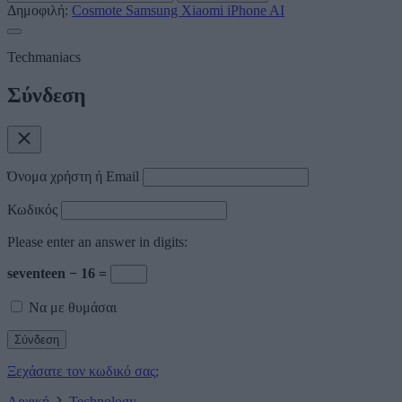
Δημοφιλή:
Cosmote
Samsung
Xiaomi
iPhone
AI
Techmaniacs
Σύνδεση
Όνομα χρήστη ή Email
Κωδικός
Please enter an answer in digits:
seventeen − 16 =
Να με θυμάσαι
Ξεχάσατε τον κωδικό σας;
Αρχική
Technology