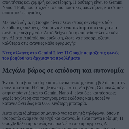
απαντήσεις και χαμηλή καθυστέρηση. Η δεύτερη είναι το Gemini
Nano 4 Full, που στοχεύει σε πιο ποιοτικές απαντήσεις και σε πιο
απαιτητικές εργασίες.
Με απλά λόγια, η Google δίνει πλέον στους developers δύο
ξεκάθαρες επιλογές. Ένα μοντέλο για ταχύτητα και ένα για πιο
σύνθετη επεξεργασία. Αυτό δείχνει ότι η εταιρεία θέλει να κάνει
την AI στο Android πιο ευέλικτη, ώστε να προσαρμόζεται
καλύτερα στις ανάγκες κάθε εφαρμογής.
Νέες αλλαγές στο Gemini Live: Η Google πείραξε τις φωνές
του βοηθού και άρχισαν τα προβλήματα
Μεγάλο βάρος σε απόδοση και αυτονομία
Ένα από τα βασικά σημεία της ανακοίνωσης είναι η βελτίωση στην
αποδοτικότητα. Η Google αναφέρει ότι η νέα βάση Gemma 4, πάνω
στην οποία χτίζεται το Gemini Nano 4, είναι έως και τέσσερις
φορές ταχύτερη από προηγούμενες εκδόσεις και μπορεί να
καταναλώνει έως και 60% λιγότερη μπαταρία.
Αυτό είναι ιδιαίτερα σημαντικό για τα κινητά τηλέφωνα, όπου η
ισορροπία ανάμεσα σε ισχύ και αυτονομία είναι πάντα κρίσιμη. Η
Google θέλει προφανώς να προσφέρει πιο προηγμένες AI
δυνατότητες χωρίς να επιβαρύνει σημαντικά τη συσκευή ή να