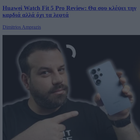
Huawei Watch Fit 5 Pro Review: Θα σου κλέψει την
καρδιά αλλά όχι τα λεφτά
Dimitrios Amprazis