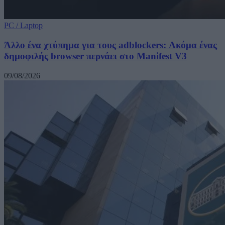
PC / Laptop
Άλλο ένα χτύπημα για τους adblockers: Ακόμα ένας
δημοφιλής browser περνάει στο Manifest V3
09/08/2026