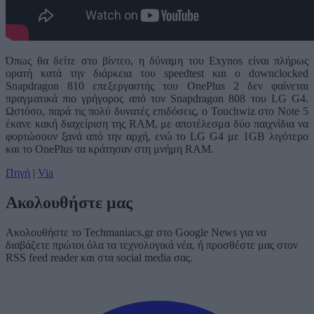
Όπως θα δείτε στο βίντεο, η δύναμη του Exynos είναι πλήρως
ορατή κατά την διάρκεια του speedtest και ο downclocked
Snapdragon 810 επεξεργαστής του OnePlus 2 δεν φαίνεται
πραγματικά πιο γρήγορος από τον Snapdragon 808 του LG G4.
Ωστόσο, παρά τις πολύ δυνατές επιδόσεις, ο Touchwiz στο Note 5
έκανε κακή διαχείριση της RAM, με αποτέλεσμα δύο παιχνίδια να
φορτώσουν ξανά από την αρχή, ενώ το LG G4 με 1GB λιγότερο
και το OnePlus τα κράτησαν στη μνήμη RAM.
Πηγή
|
Via
Ακολουθήστε μας
Ακολουθήστε το Techmaniacs.gr στο Google News για να
διαβάζετε πρώτοι όλα τα τεχνολογικά νέα, ή προσθέστε μας στον
RSS feed reader και στα social media σας.