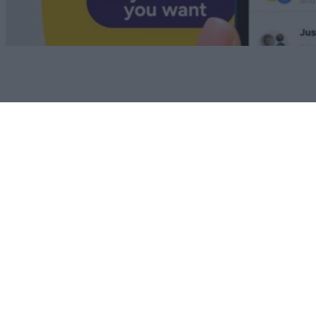
Android
Sunbird: Κάνει το ντεμπούτο του στο Android και
φέρνει το iMessage
05/08/2026