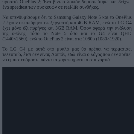
προσιτό OnePlus 2; Ένα βίντεο λοιπόν δημοσιεύτηκε και δείχνει
ένα speedtest των συσκευών σε real-life συνθήκες.
Να υπενθυμίσουμε ότι το Samsung Galaxy Note 5 και το OnePlus
2 έχουν οκταπύρηνο επεξεργαστή και 4GB RAM, ενώ το LG G4
έχει μόνο έξι πυρήνες και 3GB RAM. Όσον αφορά την ανάλυση
της οθόνης, τόσο το Note 5 όσο και το G4 είναι QHD
(1440×2560), ενώ το OnePlus 2 είναι στα 1080p (1080×1920).
Το LG G4 με αυτά στο μυαλό μας θα πρέπει να τερματίσει
τελευταίο, έτσι δεν είναι; Λοιπόν, εδώ είναι ο λόγος που δεν πρέπει
να εμπιστευόμαστε πάντα τα χαρακτηριστικά στα χαρτιά.