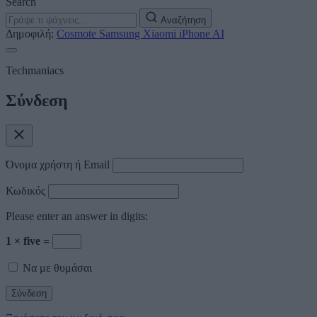
Search
Αναζήτηση
Δημοφιλή:
Cosmote
Samsung
Xiaomi
iPhone
AI
Techmaniacs
Σύνδεση
Όνομα χρήστη ή Email
Κωδικός
Please enter an answer in digits:
1 × five =
Να με θυμάσαι