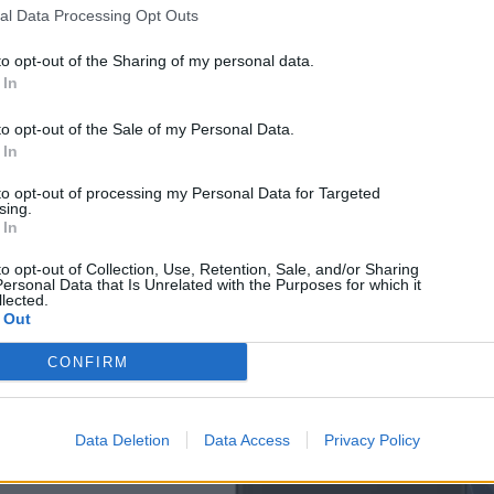
al Data Processing Opt Outs
to opt-out of the Sharing of my personal data.
This site uses Akismet to reduce spam.
Learn how your comment
 In
data is processed.
to opt-out of the Sale of my Personal Data.
Διαφήμιση
 In
Continue Reading
to opt-out of processing my Personal Data for Targeted
sing.
More Stories
 In
to opt-out of Collection, Use, Retention, Sale, and/or Sharing
More
ersonal Data that Is Unrelated with the Purposes for which it
lected.
 Out
CONFIRM
Data Deletion
Data Access
Privacy Policy