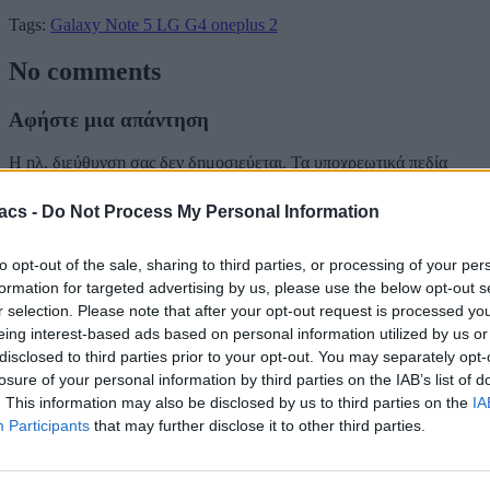
Tags:
Galaxy Note 5
LG G4
oneplus 2
No comments
Αφήστε μια απάντηση
Η ηλ. διεύθυνση σας δεν δημοσιεύεται.
Τα υποχρεωτικά πεδία
σημειώνονται με
*
acs -
Do Not Process My Personal Information
Σχόλιο
*
to opt-out of the sale, sharing to third parties, or processing of your per
formation for targeted advertising by us, please use the below opt-out s
r selection. Please note that after your opt-out request is processed y
eing interest-based ads based on personal information utilized by us or
disclosed to third parties prior to your opt-out. You may separately opt-
losure of your personal information by third parties on the IAB’s list of
Όνομα
*
. This information may also be disclosed by us to third parties on the
IA
Participants
that may further disclose it to other third parties.
Email
*
Ιστότοπος