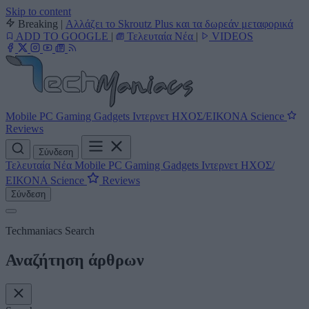
Skip to content
Breaking
|
Αλλάζει το Skroutz Plus και τα δωρεάν μεταφορικά
ADD TO GOOGLE
|
Τελευταία Νέα
|
VIDEOS
Mobile
PC
Gaming
Gadgets
Ιντερνετ
ΗΧΟΣ/ΕΙΚΟΝΑ
Science
Reviews
Σύνδεση
Τελευταία Νέα
Mobile
PC
Gaming
Gadgets
Ιντερνετ
ΗΧΟΣ/
ΕΙΚΟΝΑ
Science
Reviews
Σύνδεση
Techmaniacs Search
Αναζήτηση άρθρων