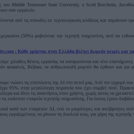
του Middle Tennessee State University, ο Scott Borchetta, Διευθ
δουν σαν εργαλείο.
ύνονται από τις σπουδές σε τεχνολογικούς κλάδους και πηγαίνουν π
Αμερικάνοι (50%) φοβούνται την τεχνητή νοημοσύνη, αντί να ενθου
tv.com : Κάθε χρήστης στην Ελλάδα βλέπει δωρεάν σειρές και τα
ούμε χιλιάδες θέσεις εργασίας να καταργούνται και νέοι επιστήμονες
αρόν ασφαλείς. Βέβαια, τα ανθρωποειδή ρομπότ θα έρθουν και για α
ουμε νιώσει τις επιπτώσεις της AI στο πετσί μας. Από τον ερχομό το
ρι 95%, στην μεγαλύτερη πειρατεία που έχει συμβεί ποτέ. Πρακτικ
κότερα και δίνει τις απαντήσεις στον χρήστη, χωρίς αυτός να χρειαστε
τις εκάστοτε εταιρεία τεχνητής νοημοσύνης. Για όσους έχουν διαβάσε
κά κατά των εταιρειών AI, ενώ οι μικρότερες και ανεξάρτητες σελί
τους εργαζομένους να χάνουν τη δουλειά τους, για χάρη της τεχνητή