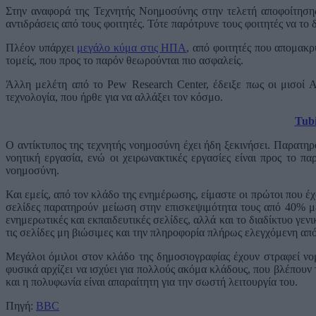
Στην αναφορά της Τεχνητής Νοημοσύνης στην τελετή αποφοίτησης 
αντιδράσεις από τους φοιτητές. Τότε παρότρυνε τους φοιτητές να το 
Πλέον υπάρχει
μεγάλο κύμα στις ΗΠΑ
, από φοιτητές που απομακρ
τομείς, που προς το παρόν θεωρούνται πιο ασφαλείς.
Άλλη μελέτη από το Pew Research Center, έδειξε πως οι μισοί 
τεχνολογία, που ήρθε για να αλλάξει τον κόσμο.
Tubi
Ο αντίκτυπος της τεχνητής νοημοσύνη έχει ήδη ξεκινήσει. Παρατηρ
νοητική εργασία, ενώ οι χειρωνακτικές εργασίες είναι προς το π
νοημοσύνη.
Και εμείς, από τον κλάδο της ενημέρωσης, είμαστε οι πρώτοι που έχ
σελίδες παρατηρούν μείωση στην επισκεψιμότητα τους από 40% μέχ
ενημερωτικές και εκπαιδευτικές σελίδες, αλλά και το διαδίκτυο γενι
τις σελίδες μη βιώσιμες και την πληροφορία πλήρως ελεγχόμενη από 
Μεγάλοι όμιλοι στον κλάδο της δημοσιογραφίας έχουν στραφεί νομι
φυσικά αρχίζει να ισχύει για πολλούς ακόμα κλάδους, που βλέπουν 
και η πολυφωνία είναι απαραίτητη για την σωστή λειτουργία του.
Πηγή:
BBC