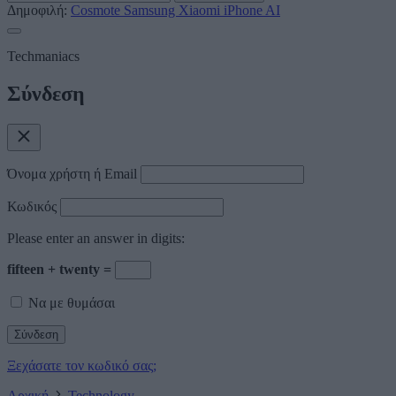
Δημοφιλή:
Cosmote
Samsung
Xiaomi
iPhone
AI
Techmaniacs
Σύνδεση
Όνομα χρήστη ή Email
Κωδικός
Please enter an answer in digits:
fifteen + twenty =
Να με θυμάσαι
Ξεχάσατε τον κωδικό σας;
Αρχική
Technology