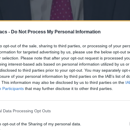
πό φοιτητές, κατά τη διάρκεια της ομιλίας του για την άνοδο της 
acs -
Do Not Process My Personal Information
συχία, που πλέον έχουν γίνει πραγματικότητα, για τον αντίκτυπο της
to opt-out of the sale, sharing to third parties, or processing of your per
είπε ο Schmidt στους αποφοίτους, καθώς ακούστηκαν αποδοκιμασίες
ιστών πριν από τέσσερις δεκαετίες.
formation for targeted advertising by us, please use the below opt-out s
r selection. Please note that after your opt-out request is processed y
η ανησυχία που έχουν οι φοιτητές σε όλα τα Πανεπιστήμια παγκοσμ
eing interest-based ads based on personal information utilized by us or
ικαιολόγητα. Με τους φοιτητές να ετοιμάζονται να κυνηγήσουν το μέ
disclosed to third parties prior to your opt-out. You may separately opt-
losure of your personal information by third parties on the IAB’s list of
 νοημοσύνη απεολή για το μέλλον τους, αλλά και ένα μεγάλο εμπόδιο 
. This information may also be disclosed by us to third parties on the
IA
νότητας στην σκέψη και τη αντίληψη, ενώ έχει παρατηρηθεί και με
Participants
that may further disclose it to other third parties.
ν αγορά εργασίας, πως οι φόβοι τους είναι λογικοί, αλλά θα πρέπει
l Data Processing Opt Outs
μοσύνη, λέγοντας πως:
o opt-out of the Sharing of my personal data.
 το διαμορφώσετε». Αυτό είναι από τις πιο κλισέ ατάκες που μπορ