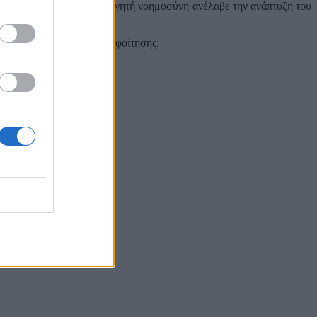
χωρίς δουλειά, όταν η τεχνητή νοημοσύνη ανέλαβε την ανάπτυξη του
τικών, είπε σε τελετή αποφοίτησης: