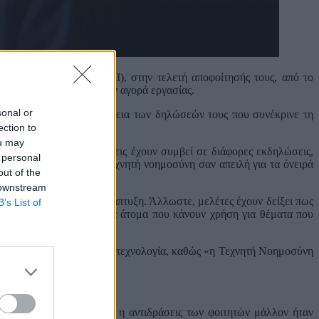
τεχνητής νοημοσύνης (AI), στην τελετή αποφοίτησής τους, από το
 τεχνητής νοημοσύνης στην αγορά εργασίας.
sonal or
 στον χώρο κατά τη διάρκεια των δηλώσεών τους που συνέκρινε τη
ection to
ou may
ίως. Παρόμοιες αντιδράσεις έχουν συμβεί σε διάφορες εκδηλώσεις,
 personal
λλον τους, βλέπουν την τεχνητή νοημοσύνη σαν απειλή για τα όνειρά
out of the
 downstream
στην πνευματική τους ανάπτυξη. Άλλωστε, μελέτες έχουν δείξει πως
B’s List of
ιωμένη κριτική σκέψη στα άτομα που κάνουν χρήση για θέματα που
 να προσαρμοστούν στην νέα τεχνολογία, καθώς «η Τεχνητή Νοημοσύνη
εί να πει κάποιος, οπότε η αντιδράσεις των φοιτητών μάλλον ήταν