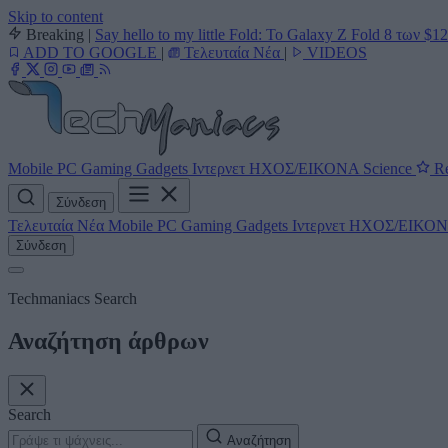
Skip to content
Breaking
|
Say hello to my little Fold: Το Galaxy Z Fold 8 των $1
ADD TO GOOGLE
|
Τελευταία Νέα
|
VIDEOS
Mobile
PC
Gaming
Gadgets
Ιντερνετ
ΗΧΟΣ/ΕΙΚΟΝΑ
Science
Re
Σύνδεση
Τελευταία Νέα
Mobile
PC
Gaming
Gadgets
Ιντερνετ
ΗΧΟΣ/ΕΙΚΟ
Σύνδεση
Techmaniacs Search
Αναζήτηση άρθρων
Search
Αναζήτηση