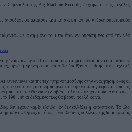
ύνων Σύμβουλος της Big Machine Records, δέχτηκε επίσης μεγάλες
ρος σπουδές που απαιτούν κριτική σκέψη και πιο ανθρωποκεντρικούς
σιάζονται. Σε αυτή μόνο το 10% ήταν ενθουσιασμένο από την νέα
ινίες
 να μένουν άνεργοι. Προς το παρόν, επηρεάζονται μόνο όσοι κάνουν
υτές, αργά ή γρήγορα και αυτά θα βασίζονται επίσης στην τεχνητή
υ AI Overviews και της τεχνητής νοημοσύνης στην αναζήτηση, όλες οι
ά, η τεχνητή νοημοσύνη παίρνει τα κείμενα που γράφονται από τις
ί να μπει στη σελίδα για να διαβάσει όλη την πληροφορία. Αυτό κάνει
ι το 1984, είναι δεδομένο πως θα βρουν πολλά κοινά.
δες, δεν έχουν καμία ελπίδα, αν δεν αλλάξει η κατάσταση. Το ίδιο
ς νοημοσύνης. Όμως, ο Τύπος είναι βασικός πυλώνας της δημοκρατίας