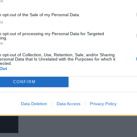
In
στην δημιουργία των μοντέλων τεχνητής νοημοσύνης, πως κατέληξαν 
o opt-out of the Sale of my Personal Data.
ϊκούς χώρους. Πρόσφατα, η Gloria Caulfield, από τον κλάδο των μεσι
In
επανάσταση»
to opt-out of processing my Personal Data for Targeted
ing.
ίσματα και αποδοκιμασίες.
In
o opt-out of Collection, Use, Retention, Sale, and/or Sharing
ersonal Data that Is Unrelated with the Purposes for which it
lected.
Out
CONFIRM
Data Deletion
Data Access
Privacy Policy