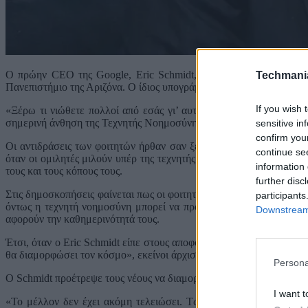
Ο πρώην CEO της Google, Eric Schmidt, δέχθηκε αποδοκιμασίες α
Techmani
Πανεπιστήμιο της Αριζόνα. Ο ίδιος υπογράμμισε την αυξανόμενη ανη
If you wish 
«Ξέρω τι νιώθετε πολλοί από εσάς γι’ αυτό. Σας καταλαβαίνω», 
σημερινή άνθηση της Τεχνητής Νοημοσύνης με την άνοδο των υπολογ
sensitive in
confirm you
Οι αντιδράσεις των φοιτητών ήρθαν σαν ξέσπασμα για την ευρύτερ
continue se
όταν οι ομιλητές μιλούν υπέρ της τεχνητής νοημοσύνης, και όχι αδ
information 
τους και τους κόπους τους.
further disc
Στις δημοσκοπήσεις φαίνεται πως οι φοιτητές θεωρούν την τεχνητή
participants
όντως η τεχνητή νοημοσύνη μπορεί να προκαλέσει μείωση της ικα
Downstream 
αφορούν την καθημερινότητά τους.
Έτσι, όταν ο Eric Schmidt είπε στους αποφοίτους που βγαίνουν στη
θα διαμορφώσει τον κόσμο», εκείνοι άρχισαν να τον γιουχάρουν.
Persona
Ο Schmidt προέτρεψε τους νέους να διαμορφώσουν την τεχνητή νοη
I want t
«Το μέλλον δεν έχει ακόμη τελειώσει. Τώρα είναι η σειρά σας να