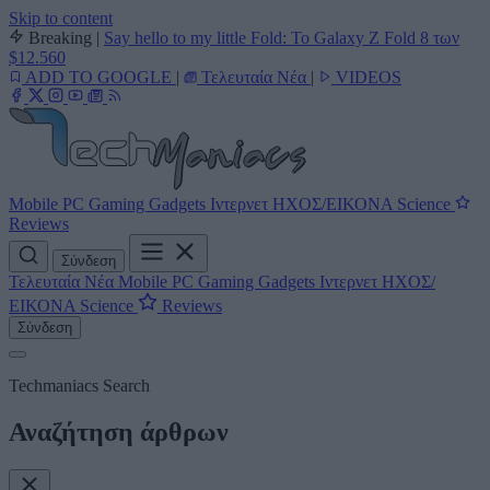
Skip to content
Breaking
|
Say hello to my little Fold: Το Galaxy Z Fold 8 των
$12.560
ADD TO GOOGLE
|
Τελευταία Νέα
|
VIDEOS
Mobile
PC
Gaming
Gadgets
Ιντερνετ
ΗΧΟΣ/ΕΙΚΟΝΑ
Science
Reviews
Σύνδεση
Τελευταία Νέα
Mobile
PC
Gaming
Gadgets
Ιντερνετ
ΗΧΟΣ/
ΕΙΚΟΝΑ
Science
Reviews
Σύνδεση
Techmaniacs Search
Αναζήτηση άρθρων