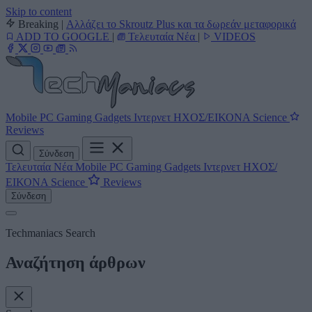
Skip to content
Breaking
|
Αλλάζει το Skroutz Plus και τα δωρεάν μεταφορικά
ADD TO GOOGLE
|
Τελευταία Νέα
|
VIDEOS
Mobile
PC
Gaming
Gadgets
Ιντερνετ
ΗΧΟΣ/ΕΙΚΟΝΑ
Science
Reviews
Σύνδεση
Τελευταία Νέα
Mobile
PC
Gaming
Gadgets
Ιντερνετ
ΗΧΟΣ/
ΕΙΚΟΝΑ
Science
Reviews
Σύνδεση
Techmaniacs Search
Αναζήτηση άρθρων