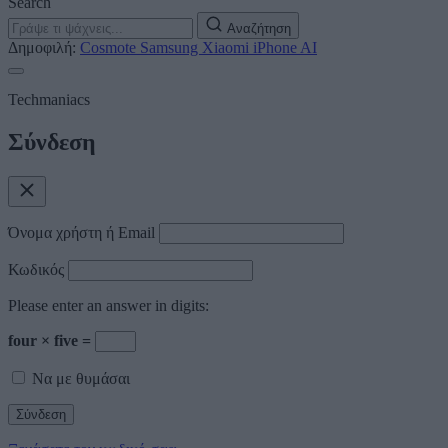
Search
Αναζήτηση
Δημοφιλή:
Cosmote
Samsung
Xiaomi
iPhone
AI
Techmaniacs
Σύνδεση
Όνομα χρήστη ή Email
Κωδικός
Please enter an answer in digits:
four × five =
Να με θυμάσαι