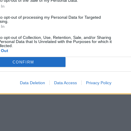
to opt-out of the Sale of my Personal Data.
 In
to opt-out of processing my Personal Data for Targeted
sing.
 In
to opt-out of Collection, Use, Retention, Sale, and/or Sharing
ersonal Data that Is Unrelated with the Purposes for which it
lected.
 Out
CONFIRM
Data Deletion
Data Access
Privacy Policy