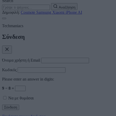
Search
Αναζήτηση
Δημοφιλή:
Cosmote
Samsung
Xiaomi
iPhone
AI
Techmaniacs
Σύνδεση
Όνομα χρήστη ή Email
Κωδικός
Please enter an answer in digits:
9 − 8 =
Να με θυμάσαι