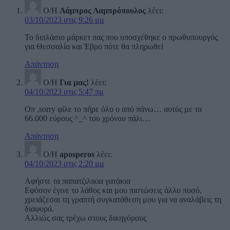
Ο/Η
Λάμπρος Λαμπρόπουλος
λέει:
03/10/2023 στις 9:26 μμ
Το διπλάσιο μάρκετ πας που υποσχέθηκε ο πρωθυπουργός
για Θεσσαλία και Έβρο πότε θα πληρωθεί
Απάντηση
Ο/Η
Για μας!
λέει:
04/10/2023 στις 5:47 πμ
Οπ ,sorry φίλε το πήρε όλο ο από πάνω… αυτός με τα
66.000 εύρους ^_^ του χρόνου πάλι…
Απάντηση
Ο/Η
aposperos
λέει:
04/10/2023 στις 2:20 μμ
Αφήστε τα παπατζιλικια γατάκια
Εφόσον έγινε το λάθος και μου πιστώσεις άλλο ποσό,
χρειάζεσαι τη γραπτή συγκατάθεση μου για να αναλάβεις τη
διαφορά.
Αλλιώς σας τρέχω στους δικηγόρους