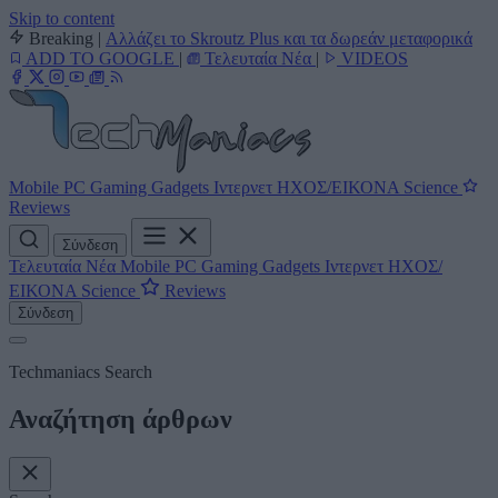
Skip to content
Breaking
|
Αλλάζει το Skroutz Plus και τα δωρεάν μεταφορικά
ADD TO GOOGLE
|
Τελευταία Νέα
|
VIDEOS
Mobile
PC
Gaming
Gadgets
Ιντερνετ
ΗΧΟΣ/ΕΙΚΟΝΑ
Science
Reviews
Σύνδεση
Τελευταία Νέα
Mobile
PC
Gaming
Gadgets
Ιντερνετ
ΗΧΟΣ/
ΕΙΚΟΝΑ
Science
Reviews
Σύνδεση
Techmaniacs Search
Αναζήτηση άρθρων