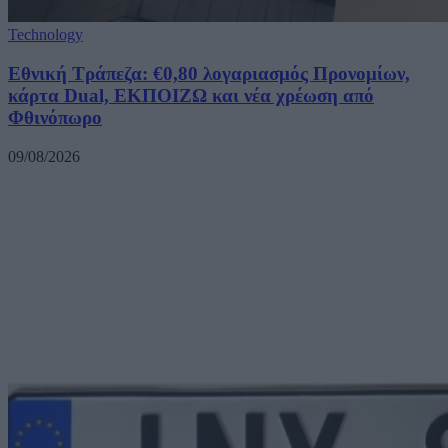
Technology
Εθνική Τράπεζα: €0,80 λογαριασμός Προνομίων,
κάρτα Dual, ΕΚΠΟΙΖΩ και νέα χρέωση από
Φθινόπωρο
09/08/2026