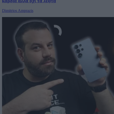
καρδιά αλλά όχι τα λεφτά
Dimitrios Amprazis