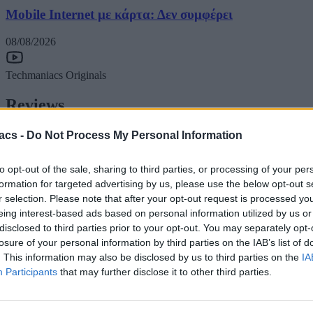
Mobile Internet με κάρτα: Δεν συμφέρει
08/08/2026
Techmaniacs Originals
Reviews
Unboxing.
acs -
Do Not Process My Personal Information
Honest, direct, and hands-on. We benchmark, test, and daily-drive
the latest tech so you know what is actually worth your money.
to opt-out of the sale, sharing to third parties, or processing of your per
formation for targeted advertising by us, please use the below opt-out s
Subscribe to Channel
r selection. Please note that after your opt-out request is processed y
eing interest-based ads based on personal information utilized by us or
Swipe Reviews
disclosed to third parties prior to your opt-out. You may separately opt-
losure of your personal information by third parties on the IAB’s list of
. This information may also be disclosed by us to third parties on the
IA
Participants
that may further disclose it to other third parties.