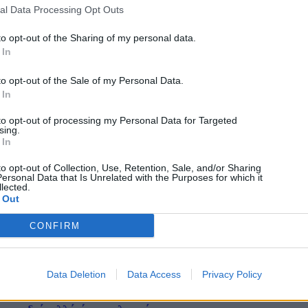
al Data Processing Opt Outs
to opt-out of the Sharing of my personal data.
 In
to opt-out of the Sale of my Personal Data.
 In
to opt-out of processing my Personal Data for Targeted
sing.
 In
to opt-out of Collection, Use, Retention, Sale, and/or Sharing
ersonal Data that Is Unrelated with the Purposes for which it
lected.
 Out
CONFIRM
Gadgets
11/06/2026
Data Deletion
Data Access
Privacy Policy
Huawei Watch Fit 5 Pro Review: Θα σου κλέψει την