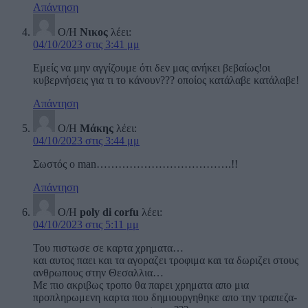
Απάντηση
Ο/Η
Νικος
λέει:
04/10/2023 στις 3:41 μμ
Εμείς να μην αγγίζουμε ότι δεν μας ανήκει βεβαίως!οι
κυβερνήσεις για τι το κάνουν??? οποίος κατάλαβε κατάλαβε!
Απάντηση
Ο/Η
Μάκης
λέει:
04/10/2023 στις 3:44 μμ
Σωστός ο man……………………………….!!
Απάντηση
Ο/Η
poly di corfu
λέει:
04/10/2023 στις 5:11 μμ
Του πιστωσε σε καρτα χρηματα…
και αυτος παει και τα αγοραζει τροφιμα και τα δωριζει στους
ανθρωπους στην Θεσαλλια…
Με πιο ακριβως τροπο θα παρει χρηματα απο μια
προπληρωμενη καρτα που δημιουργηθηκε απο την τραπεζα-