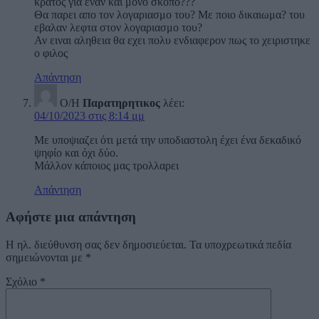
κρατος για εναν και μονο σκοπο???
Θα παρει απο τον λογαριασμο του? Με ποιο δικαιωμα? του
εβαλαν λεφτα στον λογαριασμο του?
Αν ειναι αληθεια θα εχει πολυ ενδιαφερον πως το χειριστηκε
ο φιλος
Απάντηση
Ο/Η
Παρατηρητικος
λέει:
04/10/2023 στις 8:14 μμ
Με υποψιαζει ότι μετά την υποδιαστολη έχει ένα δεκαδικό
ψηφίο και όχι δύο.
Μάλλον κάποιος μας τρολλαρει
Απάντηση
Αφήστε μια απάντηση
Η ηλ. διεύθυνση σας δεν δημοσιεύεται.
Τα υποχρεωτικά πεδία
σημειώνονται με
*
Σχόλιο
*