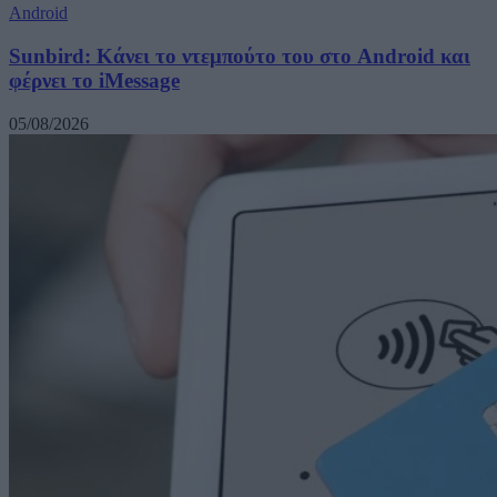
Android
Sunbird: Κάνει το ντεμπούτο του στο Android και
φέρνει το iMessage
05/08/2026