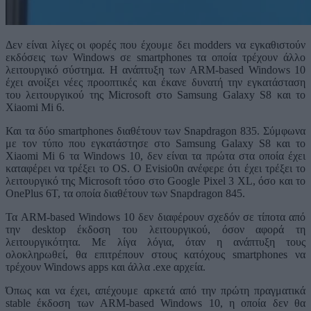
Δεν είναι λίγες οι φορές που έχουμε δει modders να εγκαθιστούν
εκδόσεις των Windows σε smartphones τα οποία τρέχουν άλλο
λειτουργικό σύστημα. Η ανάπτυξη των ARM-based Windows 10
έχει ανοίξει νέες προοπτικές και έκανε δυνατή την εγκατάσταση
του λειτουργικού της Microsoft στο Samsung Galaxy S8 και το
Xiaomi Mi 6.
Και τα δύο smartphones διαθέτουν των Snapdragon 835. Σύμφωνα
με τον τύπο που εγκατάστησε στο Samsung Galaxy S8 και το
Xiaomi Mi 6 τα Windows 10, δεν είναι τα πρώτα στα οποία έχει
καταφέρει να τρέξει το OS. Ο Evisio0n ανέφερε ότι έχει τρέξει το
λειτουργικό της Microsoft τόσο στο Google Pixel 3 XL, όσο και το
OnePlus 6T, τα οποία διαθέτουν των Snapdragon 845.
Τα ARM-based Windows 10 δεν διαφέρουν σχεδόν σε τίποτα από
την desktop έκδοση του λειτουργικού, όσον αφορά τη
λειτουργικότητα. Με λίγα λόγια, όταν η ανάπτυξη τους
ολοκληρωθεί, θα επιτρέπουν στους κατόχους smartphones να
τρέχουν Windows apps και άλλα .exe αρχεία.
Όπως και να έχει, απέχουμε αρκετά από την πρώτη πραγματικά
stable έκδοση των ARM-based Windows 10, η οποία δεν θα