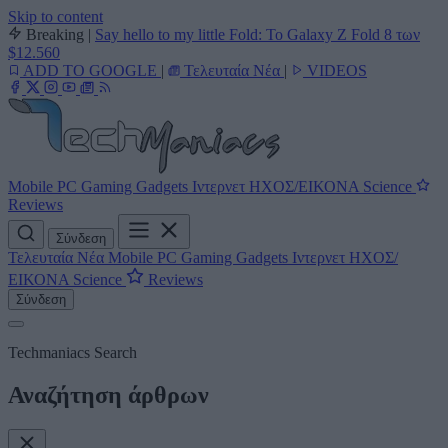
Skip to content
Breaking
|
Say hello to my little Fold: Το Galaxy Z Fold 8 των
$12.560
ADD TO GOOGLE
|
Τελευταία Νέα
|
VIDEOS
Mobile
PC
Gaming
Gadgets
Ιντερνετ
ΗΧΟΣ/ΕΙΚΟΝΑ
Science
Reviews
Σύνδεση
Τελευταία Νέα
Mobile
PC
Gaming
Gadgets
Ιντερνετ
ΗΧΟΣ/
ΕΙΚΟΝΑ
Science
Reviews
Σύνδεση
Techmaniacs Search
Αναζήτηση άρθρων