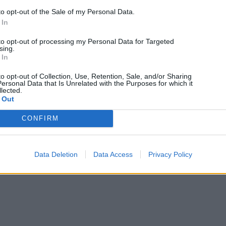
to opt-out of the Sale of my Personal Data.
 In
to opt-out of processing my Personal Data for Targeted
sing.
 In
to opt-out of Collection, Use, Retention, Sale, and/or Sharing
ersonal Data that Is Unrelated with the Purposes for which it
lected.
 Out
CONFIRM
Data Deletion
Data Access
Privacy Policy