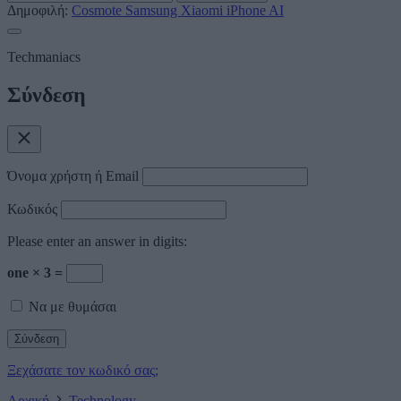
Δημοφιλή:
Cosmote
Samsung
Xiaomi
iPhone
AI
Techmaniacs
Σύνδεση
Όνομα χρήστη ή Email
Κωδικός
Please enter an answer in digits:
one × 3 =
Να με θυμάσαι
Ξεχάσατε τον κωδικό σας;
Αρχική
Technology