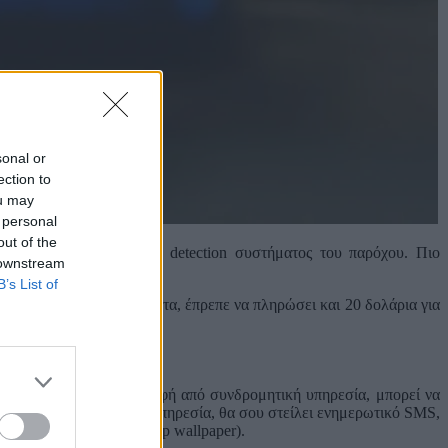
sonal or
ection to
ou may
 personal
out of the
τοματοποιημένου SPAM detection συστήματος του παρόχου. Πιο
 downstream
κευή του.
B’s List of
 μηνύματα STOP. Μάλιστα, έπρεπε να πληρώσει και 20 δολάρια για
 αναλυτικά
ι και η Cosmote Διαγραφή από συνδρομητική υπηρεσία, μπορεί να
α στην οποία ανήκει η υπηρεσία, θα σου στείλει ενημερωτικό SMS,
 προς διαγραφή (π.χ. stop wallpaper).