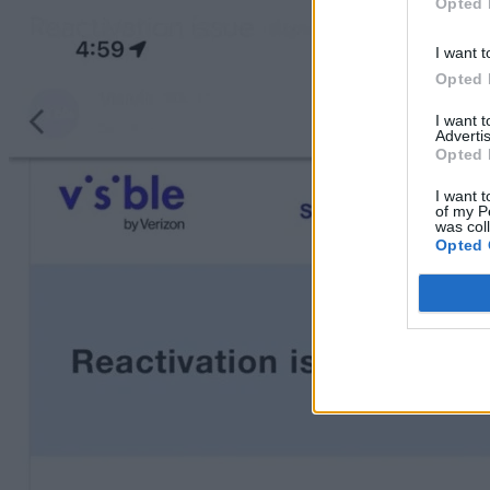
Opted 
I want t
Opted 
I want 
Advertis
Opted 
I want t
of my P
was col
Opted 