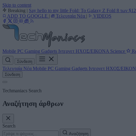
Skip to content
Breaking
|
Say hello to my little Fold: Το Galaxy Z Fold 8 των $1
ADD TO GOOGLE
|
Τελευταία Νέα
|
VIDEOS
Mobile
PC
Gaming
Gadgets
Ιντερνετ
ΗΧΟΣ/ΕΙΚΟΝΑ
Science
Re
Σύνδεση
Τελευταία Νέα
Mobile
PC
Gaming
Gadgets
Ιντερνετ
ΗΧΟΣ/ΕΙΚΟ
Σύνδεση
Techmaniacs Search
Αναζήτηση άρθρων
Search
Αναζήτηση