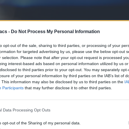
acs -
Do Not Process My Personal Information
to opt-out of the sale, sharing to third parties, or processing of your per
formation for targeted advertising by us, please use the below opt-out s
r selection. Please note that after your opt-out request is processed y
eing interest-based ads based on personal information utilized by us or
disclosed to third parties prior to your opt-out. You may separately opt-
έλος στην λήψη κακόβουλων SMS και δυστυχώς έπεσε θύμα του αυ
losure of your personal information by third parties on the IAB’s list of
ήψη μηνυμάτων spam με πολιτικό περιεχόμενο που έφθαναν στη συσ
. This information may also be disclosed by us to third parties on the
IA
η κίνηση αυτή ως spam, δηλαδή τα συνεχόμενα και επαναλαμβανόμενα
Participants
that may further disclose it to other third parties.
Αυτά είναι τα μηνύματα που σε χρεώνουν – Οι κωδικοί
l Data Processing Opt Outs
ομητικές υπηρεσίες και χρεώσιμα SMS. Συγκεκριμένα, όπως αναφέρε
οποίο λαμβάνονται τα χρεώσιμα SMS. Στην περίπτωση αυτή, η εταιρεί
o opt-out of the Sharing of my personal data.
ς επιπλέον SMS με περισσότερες πληροφορίες σχετικά με την υπηρεσία