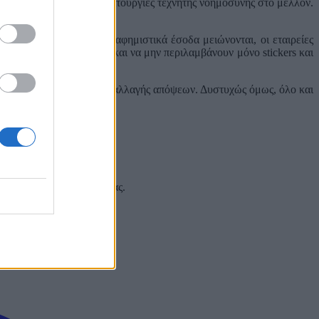
περιλαμβάνει και τις λειτουργίες τεχνητής νοημοσύνης στο μέλλον.
 σε μια εποχή που τα διαφημιστικά έσοδα μειώνονται, οι εταιρείες
πει να είναι ελκυστικά και να μην περιλαμβάνουν μόνο stickers και
ει έκφρασης ιδεών και ανταλλαγής απόψεων. Δυστυχώς όμως, όλο και
α παραμένει δωρεάν.
 και στα social media σας.