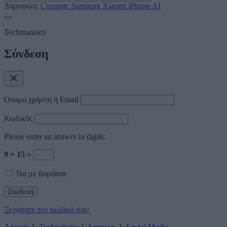
Δημοφιλή:
Cosmote
Samsung
Xiaomi
iPhone
AI
Techmaniacs
Σύνδεση
Όνομα χρήστη ή Email
Κωδικός
Please enter an answer in digits:
9 + 15 =
Να με θυμάσαι
Ξεχάσατε τον κωδικό σας;
Αρχική
Technology
Ιντερνετ
Social Media