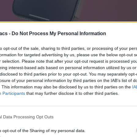
acs -
Do Not Process My Personal Information
μογές της, φέρνοντας νέα πακέτα “Plus” για Instagram, Facebook κ
to opt-out of the sale, sharing to third parties, or processing of your per
εις, ώστε να παράγει έσοδα.
formation for targeted advertising by us, please use the below opt-out s
r selection. Please note that after your opt-out request is processed y
το μήνα για το Instagram Plus και το Facebook Plus, ενώ η συνδρομή
eing interest-based ads based on personal information utilized by us or
disclosed to third parties prior to your opt-out. You may separately opt-
ν τα Stories του για περισσότερο χρόνο, από το συνηθισμένο 24ω
losure of your personal information by third parties on the IAB’s list of
ιδρούμε με αποκλειστικές “Σούπερ Καρδιές”, αλλά και να βλέπουν St
. This information may also be disclosed by us to third parties on the
IA
owers μόνο.
Participants
that may further disclose it to other third parties.
 μεγαλύτερη εξατομίκευση, με προσαρμοσμένα θέματα για τις συνομι
ρο μέχρι στιγμής, ενώ η Meta δεν κλειδώνει την βασική λειτουργικό
l Data Processing Opt Outs
ι Instagram είναι περισσότερο για τους δημιουργούς περιεχομένου.
te What’s UP: Απεριόριστα data εντελώς δωρεάν σε όλους για 3 
o opt-out of the Sharing of my personal data.