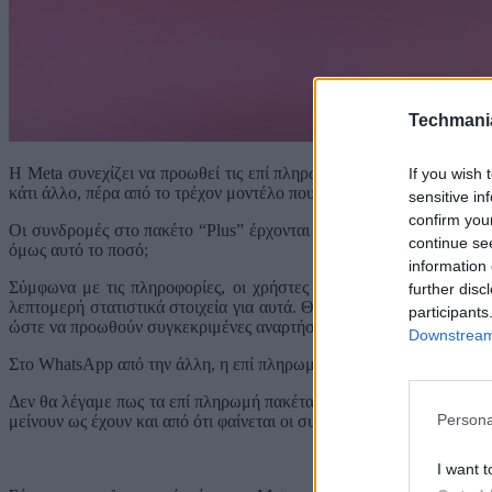
Techmani
H Meta συνεχίζει να προωθεί τις επί πληρωμή συνδρομές στις εφαρ
If you wish 
κάτι άλλο, πέρα από το τρέχον μοντέλο που βασίζεται στις διαφημίσ
sensitive in
confirm you
Οι συνδρομές στο πακέτο “Plus” έρχονται με κόστος 3.99 δολάρια 
continue se
όμως αυτό το ποσό;
information 
Σύμφωνα με τις πληροφορίες, οι χρήστες θα μπορούν να διατηρού
further disc
λεπτομερή στατιστικά στοιχεία για αυτά. Θα μπορούν επίσης να αντ
participants
ώστε να προωθούν συγκεκριμένες αναρτήσεις σε ένα μέρος των foll
Downstream 
Στο WhatsApp από την άλλη, η επί πληρωμή υπηρεσία θα προσφέρει
Δεν θα λέγαμε πως τα επί πληρωμή πακέτα προσφέρουν κάτι ιδιαίτε
Persona
μείνουν ως έχουν και από ότι φαίνεται οι συνδρομές σε Facebook κα
Cosmo
I want t