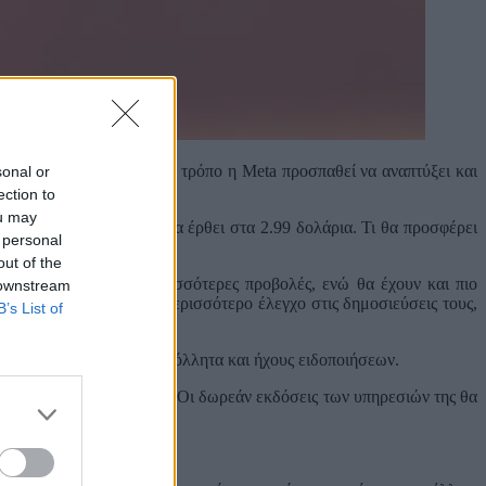
αι WhatsApp. Με αυτό τον τρόπο η Meta προσπαθεί να αναπτύξει και
sonal or
ection to
ou may
 για το WhatsApp Plus θα έρθει στα 2.99 δολάρια. Τι θα προσφέρει
 personal
out of the
ρο, ώστε να πάρουν περισσότερες προβολές, ενώ θα έχουν και πιο
 downstream
ories. Τέλος, θα έχουν περισσότερο έλεγχο στις δημοσιεύσεις τους,
B’s List of
λίες, περισσότερα αυτοκόλλητα και ήχους ειδοποιήσεων.
τητα πίσω από συνδρομές. Οι δωρεάν εκδόσεις των υπηρεσιών της θα
ημέρες