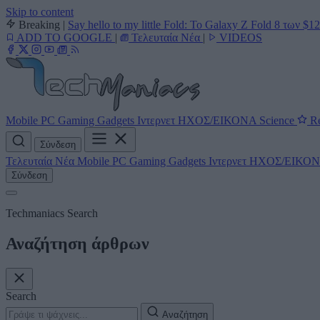
Skip to content
Breaking
|
Say hello to my little Fold: Το Galaxy Z Fold 8 των $1
ADD TO GOOGLE
|
Τελευταία Νέα
|
VIDEOS
Mobile
PC
Gaming
Gadgets
Ιντερνετ
ΗΧΟΣ/ΕΙΚΟΝΑ
Science
Re
Σύνδεση
Τελευταία Νέα
Mobile
PC
Gaming
Gadgets
Ιντερνετ
ΗΧΟΣ/ΕΙΚΟ
Σύνδεση
Techmaniacs Search
Αναζήτηση άρθρων
Search
Αναζήτηση