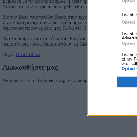
Opted 
Σύμφωνα με πληροφορίες όμως, η Meta προσπαθεί να ενοποιήσει όλε
Αυτοί είναι οι νέοι τρόποι που η Meta θα προσπαθήσει να αποφέρει 
I want t
Με την Meta να επενδύει βαριά στην τεχνητή νοημοσύνη, κάποια στ
Opted 
τεχνολογίας αναζητούν νέους τρόπους για να δημιουργήσουν έσοδα. 
θέματα για τις συνομιλίες μας. Άλλωστε, δεν είμαστε 10 χρονών πλέ
I want 
Advertis
Ας ελπίσουμε πως στο μέλλον δε θα γίνουν συνδρομητικές οι υ0πηρ
Opted 
περισσότερες πλατφόρμες αρχίζουν να βάζουν συνδρομές και αυτό αρ
Πηγή:
GizmoChina
I want t
of my P
was col
Ακολουθήστε μας
Opted 
Ακολουθήστε το Techmaniacs.gr στο Google News για να διαβάζετε π