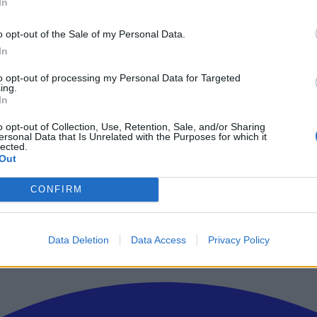
In
ς της υπηρεσίες, σε μια ευρύτερη συνδρομή τύπου Meta One, που θα 
κέρδη από την τεχνητή νοημοσύνη, όπως κάνει το X αυτή τη στιγμή.
o opt-out of the Sale of my Personal Data.
ιγμή αυτές οι επενδύσεις θα πρέπει να φέρουν και έσοδα. Όλα αυτά
In
Οι συνδρομές δίνουν μια νέα πηγή εσόδων, όμως και τα πακέτα θα πρέ
ον.
to opt-out of processing my Personal Data for Targeted
ing.
εσίες της Meta και θα παραμείνουν δωρεάν για το κοινό, ώστε να έχ
In
χίζει να γίνεται ανησυχητικό, αν και ακόμα η βασική λειτουργικότητ
o opt-out of Collection, Use, Retention, Sale, and/or Sharing
ersonal Data that Is Unrelated with the Purposes for which it
lected.
Out
ρώτοι όλα τα τεχνολογικά νέα, ή προσθέστε μας στον RSS feed reader
CONFIRM
Data Deletion
Data Access
Privacy Policy