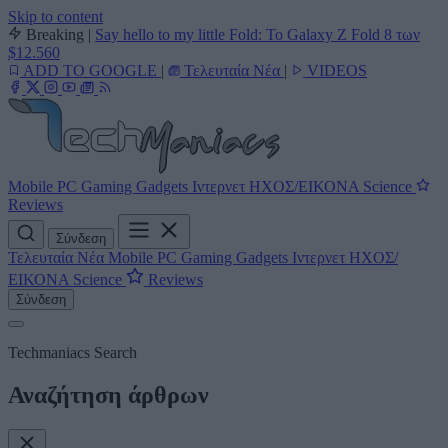
Skip to content
Breaking
|
Say hello to my little Fold: Το Galaxy Z Fold 8 των
$12.560
ADD TO GOOGLE
|
Τελευταία Νέα
|
VIDEOS
Mobile
PC
Gaming
Gadgets
Ιντερνετ
ΗΧΟΣ/ΕΙΚΟΝΑ
Science
Reviews
Σύνδεση
Τελευταία Νέα
Mobile
PC
Gaming
Gadgets
Ιντερνετ
ΗΧΟΣ/
ΕΙΚΟΝΑ
Science
Reviews
Σύνδεση
Techmaniacs Search
Αναζήτηση άρθρων