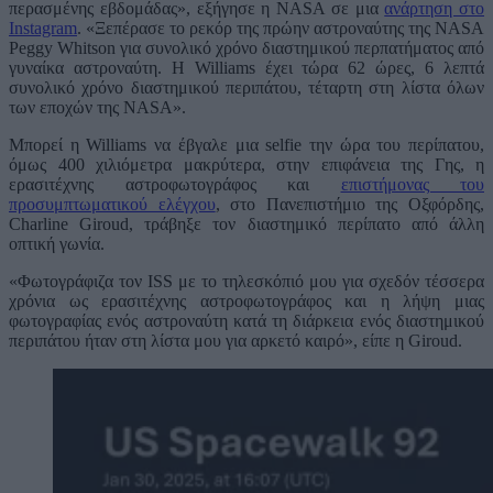
περασμένης εβδομάδας», εξήγησε η NASA σε μια
ανάρτηση στο
Instagram
. «Ξεπέρασε το ρεκόρ της πρώην αστροναύτης της NASA
Peggy Whitson για συνολικό χρόνο διαστημικού περπατήματος από
γυναίκα αστροναύτη. Η Williams έχει τώρα 62 ώρες, 6 λεπτά
συνολικό χρόνο διαστημικού περιπάτου, τέταρτη στη λίστα όλων
των εποχών της NASA».
Μπορεί η Williams να έβγαλε μια selfie την ώρα του περίπατου,
όμως 400 χιλιόμετρα μακρύτερα, στην επιφάνεια της Γης, η
ερασιτέχνης αστροφωτογράφος και
επιστήμονας του
προσυμπτωματικού ελέγχου
, στο Πανεπιστήμιο της Οξφόρδης,
Charline Giroud, τράβηξε τον διαστημικό περίπατο από άλλη
οπτική γωνία.
«Φωτογράφιζα τον ISS με το τηλεσκόπιό μου για σχεδόν τέσσερα
χρόνια ως ερασιτέχνης αστροφωτογράφος και η λήψη μιας
φωτογραφίας ενός αστροναύτη κατά τη διάρκεια ενός διαστημικού
περιπάτου ήταν στη λίστα μου για αρκετό καιρό», είπε η Giroud.