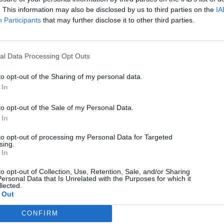
Technology
. This information may also be disclosed by us to third parties on the
IA
Participants
that may further disclose it to other third parties.
Χρειάζεσαι ψηφιακό αντίγραφο pdf της ταυτότητας
σου
08/08/2026
al Data Processing Opt Outs
to opt-out of the Sharing of my personal data.
 In
to opt-out of the Sale of my Personal Data.
 In
to opt-out of processing my Personal Data for Targeted
sing.
 In
to opt-out of Collection, Use, Retention, Sale, and/or Sharing
ersonal Data that Is Unrelated with the Purposes for which it
lected.
 Out
CONFIRM