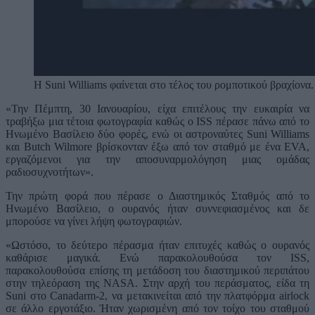
Η Suni Williams φαίνεται στο τέλος του ρομποτικού βραχίονα.
«Την Πέμπτη, 30 Ιανουαρίου, είχα επιτέλους την ευκαιρία να
τραβήξω μια τέτοια φωτογραφία καθώς ο ISS πέρασε πάνω από το
Ηνωμένο Βασίλειο δύο φορές, ενώ οι αστροναύτες Suni Williams
και Butch Wilmore βρίσκονταν έξω από τον σταθμό με ένα EVA,
εργαζόμενοι για την αποσυναρμολόγηση μιας ομάδας
ραδιοσυχνοτήτων».
Την πρώτη φορά που πέρασε ο Διαστημικός Σταθμός από το
Ηνωμένο Βασίλειο, ο ουρανός ήταν συννεφιασμένος και δε
μπορούσε να γίνει λήψη φωτογραφιών.
«Ωστόσο, το δεύτερο πέρασμα ήταν επιτυχές καθώς ο ουρανός
καθάρισε μαγικά. Ενώ παρακολουθούσα τον ISS,
παρακολουθούσα επίσης τη μετάδοση του διαστημικού περιπάτου
στην τηλεόραση της NASA. Στην αρχή του περάσματος, είδα τη
Suni στο Canadarm-2, να μετακινείται από την πλατφόρμα airlock
σε άλλο εργοτάξιο. Ήταν χωρισμένη από τον τοίχο του σταθμού