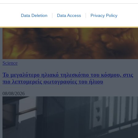
Data Deletion
Data Access
Privacy Policy
Science
Το μεγαλύτερο ηλιακό τηλεσκόπιο του κόσμου, στις
πιο λεπτομερείς φωτογραφίες του ήλιου
08/08/2026