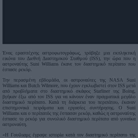
Ένας ερασιτέχνης αστροφωτογράφως, τράβηξε μια εκπληκτική
εικόνα του Διεθνή Διαστημικού Σταθμού (ISS), την ώρα που η
αστροναύτης Suni Williams έκανε τον διαστημικό περίπατο που
έσπασε ρεκόρ.
Την περασμένη εβδομάδα, οι αστροναύτες της NASA Suni
Williams και Butch Wilmore, που έχουν εγκλωβιστεί στον ISS μετά
από προβλήματα στο διαστημικό σκάφος Starliner της Boing,
βγήκαν έξω από τον ISS για να κάνουν έναν πραγματικά μεγάλο
διαστημικό περίπατο. Κατά τη διάρκεια του περιπάτου, έκαναν
επιστημονικά πειράματα και εργασίες συντήρησης. Ο Suni
Williams και ο περίπατός της έσπασαν ρεκόρ, καθώς η αστροναύτης
έσπασε το ρεκόρ για συνολικό διαστημικό περίπατο από γυναίκα
αστροναύτη.
«Η Γουίλιαμς έγραψε ιστορία κατά τον διαστημικό περίπατο της