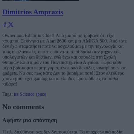
Dimitrios Amprazis
Owner and Editor in Chief! Από μικρό με τράβαγε ότι είχε
κουμπιά. Ξεκίνησα με Atari 2600 και μια AMIGA 500. Από τότε
δεν έχω σταματήσει ποτέ να ασχολούμαι με την τεχνολογία και
τους υπολογιστές, οπότε είπα να το σπουδάσω σαν μηχανικός
υπολογιστών και δικτύων, ενώ έχω και σπουδές στη Σχολή
Θετικών Επιστημών του Πανεπιστημείου Αιγαίου. Τώρα κάθε
μέρα βρίσκομαι περιτριγυρισμένος από δεκάδες smartphones και
gadgets. Να σας πως κάτι; Δεν το βαριέμαι ποτέ! Στον ελεύθερο
χρόνο μου, έχει gaming και απέλπιδες προσπάθειες να μάθω
κιθάρα!
Tags:
iss
Science
space
No comments
Αφήστε μια απάντηση
Η ηλ. διεύθυνση σας δεν δημοσιεύεται.
Τα υποχρεωτικά πεδία