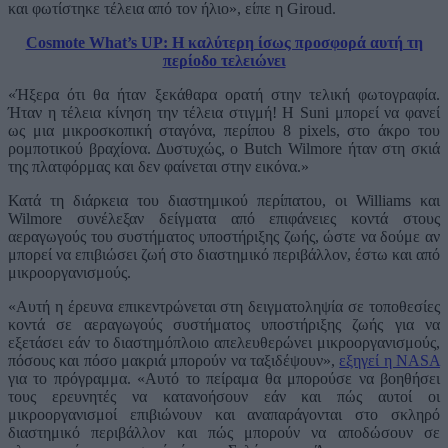
και φωτίστηκε τέλεια από τον ήλιο», είπε η Giroud.
Cosmote What’s UP: Η καλύτερη ίσως προσφορά αυτή τη
περίοδο τελειώνει
«Ήξερα ότι θα ήταν ξεκάθαρα ορατή στην τελική φωτογραφία.
Ήταν η τέλεια κίνηση την τέλεια στιγμή! Η Suni μπορεί να φανεί
ως μια μικροσκοπική σταγόνα, περίπου 8 pixels, στο άκρο του
ρομποτικού βραχίονα. Δυστυχώς, ο Butch Wilmore ήταν στη σκιά
της πλατφόρμας και δεν φαίνεται στην εικόνα.»
Κατά τη διάρκεια του διαστημικού περίπατου, οι Williams και
Wilmore συνέλεξαν δείγματα από επιφάνειες κοντά στους
αεραγωγούς του συστήματος υποστήριξης ζωής, ώστε να δούμε αν
μπορεί να επιβιώσει ζωή στο διαστημικό περιβάλλον, έστω και από
μικροοργανισμούς.
«Αυτή η έρευνα επικεντρώνεται στη δειγματοληψία σε τοποθεσίες
κοντά σε αεραγωγούς συστήματος υποστήριξης ζωής για να
εξετάσει εάν το διαστημόπλοιο απελευθερώνει μικροοργανισμούς,
πόσους και πόσο μακριά μπορούν να ταξιδέψουν»,
εξηγεί η NASA
για το πρόγραμμα. «Αυτό το πείραμα θα μπορούσε να βοηθήσει
τους ερευνητές να κατανοήσουν εάν και πώς αυτοί οι
μικροοργανισμοί επιβιώνουν και αναπαράγονται στο σκληρό
διαστημικό περιβάλλον και πώς μπορούν να αποδώσουν σε