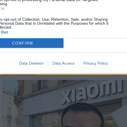
sing.
 In
to opt-out of Collection, Use, Retention, Sale, and/or Sharing
ersonal Data that Is Unrelated with the Purposes for which it
lected.
 Out
CONFIRM
Android
10/03/2026
Samsung Galaxy S26 Ultra Review: Είναι τελικά
Ultra; [Βίντεο]
Data Deletion
Data Access
Privacy Policy
Dimitrios Amprazis