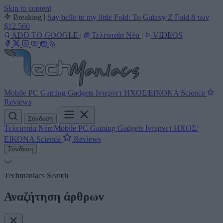
Skip to content
Breaking
|
Say hello to my little Fold: Το Galaxy Z Fold 8 των
$12.560
ADD TO GOOGLE
|
Τελευταία Νέα
|
VIDEOS
Mobile
PC
Gaming
Gadgets
Ιντερνετ
ΗΧΟΣ/ΕΙΚΟΝΑ
Science
Reviews
Σύνδεση
Τελευταία Νέα
Mobile
PC
Gaming
Gadgets
Ιντερνετ
ΗΧΟΣ/
ΕΙΚΟΝΑ
Science
Reviews
Σύνδεση
Techmaniacs Search
Αναζήτηση άρθρων