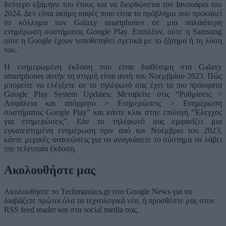
δεύτερο εξάμηνο του έτους και να διορθώνεται τον Ιανουάριο του
2024. Δεν είναι ακόμη σαφές ποιο είναι το πρόβλημα που προκαλεί
το κόλλημα των Galaxy smartphones σε μια παλαιότερη
ενημέρωση συστήματος Google Play. Επιπλέον, ούτε η Samsung
ούτε η Google έχουν τοποθετηθεί σχετικά με το ζήτημα ή τη λύση
του.
Η ενημερωμένη έκδοση που είναι διαθέσιμη στα Galaxy
smartphones αυτήν τη στιγμή είναι αυτή του Νοεμβρίου 2023. Πώς
μπορείτε να ελέγξετε αν το τηλέφωνό σας έχει τα πιο πρόσφατα
Google Play System Updates; Μεταβείτε στις “Ρυθμίσεις >
Ασφάλεια και απόρρητο > Ενημερώσεις > Ενημέρωση
συστήματος Google Play” και κάντε κλικ στην επιλογή “Έλεγχος
για ενημερώσεις”. Εάν το τηλέφωνό σας εμφανίζει μια
εγκατεστημένη ενημέρωση πριν από τον Νοέμβριο του 2023,
κάντε μερικές ανανεώσεις για να αναγκάσετε το σύστημα να λάβει
την τελευταία έκδοση.
Ακολουθήστε μας
Ακολουθήστε το Techmaniacs.gr στο Google News για να
διαβάζετε πρώτοι όλα τα τεχνολογικά νέα, ή προσθέστε μας στον
RSS feed reader και στα social media σας.