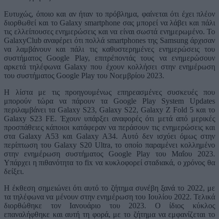
Ευτυχώς, όποιο και αν ήταν το πρόβλημα, φαίνεται ότι έχει πλέον
διορθωθεί και το Galaxy smartphone σας μπορεί να λάβει και πάλι
τις ελλείπουσες ενημερώσεις και να είναι σωστά ενημερωμένο. Το
GalaxyClub αναφέρει ότι πολλά smartphones της Samsung άρχισαν
να λαμβάνουν και πάλι τις καθυστερημένες ενημερώσεις του
συστήματος Google Play, επιτρέποντάς τους να ενημερώσουν
αρκετά τηλέφωνα Galaxy που έχουν κολλήσει στην ενημέρωση
του συστήματος Google Play του Νοεμβρίου 2023.
Η λίστα με τις προηγουμένως επηρεασμένες συσκευές που
μπορούν τώρα να πάρουν τα Google Play System Updates
περιλαμβάνει τα Galaxy S23, Galaxy S22, Galaxy Z Fold 5 και το
Galaxy S23 FE. Έχουν υπάρξει αναφορές ότι μετά από μερικές
προσπάθειες κάποιοι κατάφεραν να περάσουν τις ενημερώσεις και
στα Galaxy A53 και Galaxy A34. Αυτό δεν ισχύει όμως στην
περίπτωση του Galaxy S20 Ultra, το οποίο παραμένει κολλημένο
στην ενημέρωση συστήματος Google Play του Μαΐου 2023.
Υπάρχει η πιθανότητα το fix να κυκλοφορεί σταδιακά, ο χρόνος θα
δείξει.
Η έκθεση σημειώνει ότι αυτό το ζήτημα συνέβη ξανά το 2022, με
τα τηλέφωνα να μένουν στην ενημέρωση του Ιουλίου 2022. Τελικά
διορθώθηκε τον Ιανουάριο του 2023. Ο ίδιος κύκλος
επαναλήφθηκε και αυτή τη φορά, με το ζήτημα να εμφανίζεται το