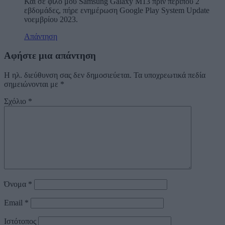
Και σε φίλο μου Samsung Galaxy Μ13 πριν περίπου 2
εβδομάδες, πήρε ενημέρωση Google Play System Update
νοεμβρίου 2023.
Απάντηση
Αφήστε μια απάντηση
Η ηλ. διεύθυνση σας δεν δημοσιεύεται.
Τα υποχρεωτικά πεδία
σημειώνονται με
*
Σχόλιο
*
Όνομα
*
Email
*
Ιστότοπος