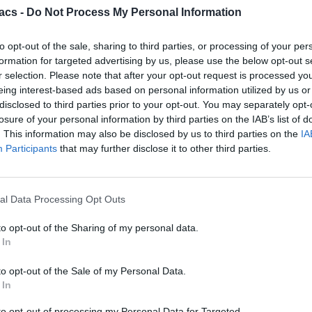
Gadgets
11/06/2026
acs -
Do Not Process My Personal Information
Huawei Watch Fit 5 Pro Review: Θα σου κλέψει την
to opt-out of the sale, sharing to third parties, or processing of your per
καρδιά αλλά όχι τα λεφτά
formation for targeted advertising by us, please use the below opt-out s
Dimitrios Amprazis
r selection. Please note that after your opt-out request is processed y
eing interest-based ads based on personal information utilized by us or
disclosed to third parties prior to your opt-out. You may separately opt-
losure of your personal information by third parties on the IAB’s list of
. This information may also be disclosed by us to third parties on the
IA
Participants
that may further disclose it to other third parties.
al Data Processing Opt Outs
to opt-out of the Sharing of my personal data.
 In
to opt-out of the Sale of my Personal Data.
 In
to opt-out of processing my Personal Data for Targeted