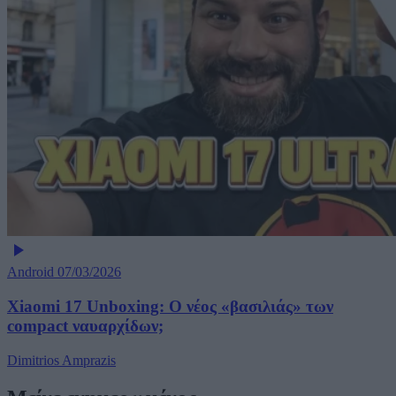
Android
07/03/2026
Xiaomi 17 Unboxing: Ο νέος «βασιλιάς» των
compact ναυαρχίδων;
Dimitrios Amprazis