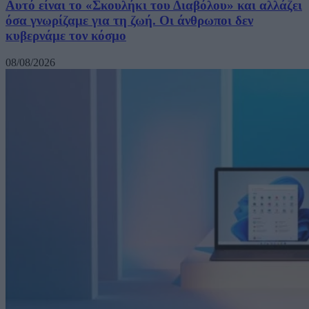
Αυτό είναι το «Σκουλήκι του Διαβόλου» και αλλάζει
όσα γνωρίζαμε για τη ζωή. Οι άνθρωποι δεν
κυβερνάμε τον κόσμο
08/08/2026