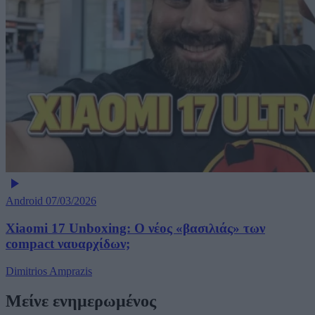
Android
07/03/2026
Xiaomi 17 Unboxing: Ο νέος «βασιλιάς» των
compact ναυαρχίδων;
Dimitrios Amprazis
Μείνε ενημερωμένος