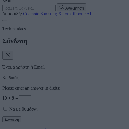
Search
Αναζήτηση
Δημοφιλή:
Cosmote
Samsung
Xiaomi
iPhone
AI
Techmaniacs
Σύνδεση
Όνομα χρήστη ή Email
Κωδικός
Please enter an answer in digits:
10 + 9 =
Να με θυμάσαι