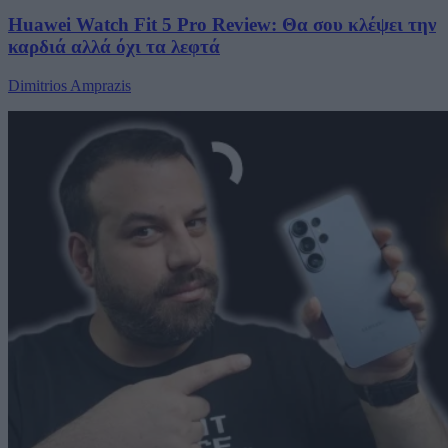
Huawei Watch Fit 5 Pro Review: Θα σου κλέψει την
καρδιά αλλά όχι τα λεφτά
Dimitrios Amprazis