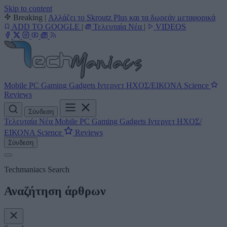
Skip to content
Breaking
|
Αλλάζει το Skroutz Plus και τα δωρεάν μεταφορικά
ADD TO GOOGLE
|
Τελευταία Νέα
|
VIDEOS
Mobile
PC
Gaming
Gadgets
Ιντερνετ
ΗΧΟΣ/ΕΙΚΟΝΑ
Science
Reviews
Σύνδεση
Τελευταία Νέα
Mobile
PC
Gaming
Gadgets
Ιντερνετ
ΗΧΟΣ/
ΕΙΚΟΝΑ
Science
Reviews
Σύνδεση
Techmaniacs Search
Αναζήτηση άρθρων