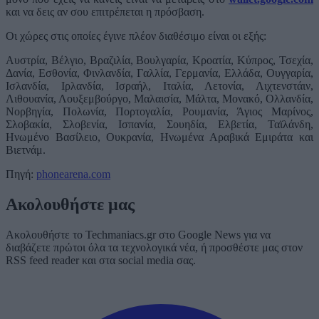
και να δεις αν σου επιτρέπεται η πρόσβαση.
Οι χώρες στις οποίες έγινε πλέον διαθέσιμο είναι οι εξής:
Αυστρία, Βέλγιο, Βραζιλία, Βουλγαρία, Κροατία, Κύπρος, Τσεχία,
Δανία, Εσθονία, Φινλανδία, Γαλλία, Γερμανία, Ελλάδα, Ουγγαρία,
Ισλανδία, Ιρλανδία, Ισραήλ, Ιταλία, Λετονία, Λιχτενστάιν,
Λιθουανία, Λουξεμβούργο, Μαλαισία, Μάλτα, Μονακό, Ολλανδία,
Νορβηγία, Πολωνία, Πορτογαλία, Ρουμανία, Άγιος Μαρίνος,
Σλοβακία, Σλοβενία, Ισπανία, Σουηδία, Ελβετία, Ταϊλάνδη,
Ηνωμένο Βασίλειο, Ουκρανία, Ηνωμένα Αραβικά Εμιράτα και
Βιετνάμ.
Πηγή:
phonearena.com
Ακολουθήστε μας
Ακολουθήστε το Techmaniacs.gr στο Google News για να
διαβάζετε πρώτοι όλα τα τεχνολογικά νέα, ή προσθέστε μας στον
RSS feed reader και στα social media σας.