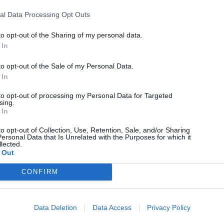
al Data Processing Opt Outs
to opt-out of the Sharing of my personal data.
 In
to opt-out of the Sale of my Personal Data.
Technology
 In
Απόφαση σταθμός με τη Γαλλία να βάζει τέλος στις
to opt-out of processing my Personal Data for Targeted
τηλεφωνικές πωλήσεις
sing.
 In
07/08/2026
to opt-out of Collection, Use, Retention, Sale, and/or Sharing
ersonal Data that Is Unrelated with the Purposes for which it
lected.
 Out
CONFIRM
Data Deletion
Data Access
Privacy Policy