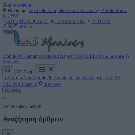
Skip to content
Breaking
|
Say hello to my little Fold: Το Galaxy Z Fold 8 των
$12.560
ADD TO GOOGLE
|
Τελευταία Νέα
|
VIDEOS
Mobile
PC
Gaming
Gadgets
Ιντερνετ
ΗΧΟΣ/ΕΙΚΟΝΑ
Science
Reviews
Σύνδεση
Τελευταία Νέα
Mobile
PC
Gaming
Gadgets
Ιντερνετ
ΗΧΟΣ/
ΕΙΚΟΝΑ
Science
Reviews
Σύνδεση
Techmaniacs Search
Αναζήτηση άρθρων