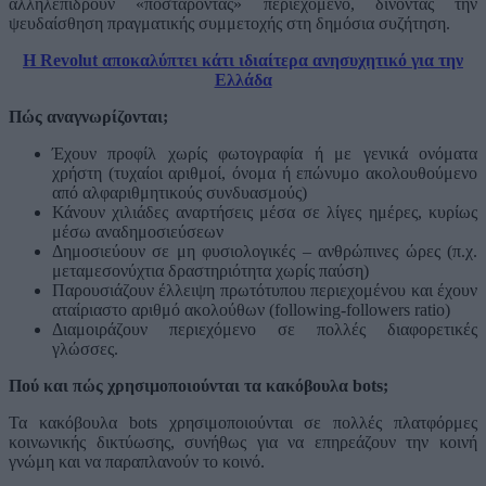
αλληλεπιδρούν «ποστάροντας» περιεχόμενο, δίνοντας την
ψευδαίσθηση πραγματικής συμμετοχής στη δημόσια συζήτηση.
Η Revolut αποκαλύπτει κάτι ιδιαίτερα ανησυχητικό για την
Ελλάδα
Πώς αναγνωρίζονται;
Έχουν προφίλ χωρίς φωτογραφία ή με γενικά ονόματα
χρήστη (τυχαίοι αριθμοί, όνομα ή επώνυμο ακολουθούμενο
από αλφαριθμητικούς συνδυασμούς)
Κάνουν χιλιάδες αναρτήσεις μέσα σε λίγες ημέρες, κυρίως
μέσω αναδημοσιεύσεων
Δημοσιεύουν σε μη φυσιολογικές – ανθρώπινες ώρες (π.χ.
μεταμεσονύχτια δραστηριότητα χωρίς παύση)
Παρουσιάζουν έλλειψη πρωτότυπου περιεχομένου και έχουν
αταίριαστο αριθμό ακολούθων (following-followers ratio)
Διαμοιράζουν περιεχόμενο σε πολλές διαφορετικές
γλώσσες.
Πού και πώς χρησιμοποιούνται τα κακόβουλα
bots
;
Τα κακόβουλα bots χρησιμοποιούνται σε πολλές πλατφόρμες
κοινωνικής δικτύωσης, συνήθως για να επηρεάζουν την κοινή
γνώμη και να παραπλανούν το κοινό.