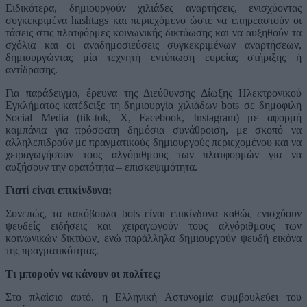
Ειδικότερα, δημιουργούν χιλιάδες αναρτήσεις, ενισχύοντας
συγκεκριμένα hashtags και περιεχόμενο ώστε να επηρεαστούν οι
τάσεις στις πλατφόρμες κοινωνικής δικτύωσης και να αυξηθούν τα
σχόλια και οι αναδημοσιεύσεις συγκεκριμένων αναρτήσεων,
δημιουργώντας μία τεχνητή εντύπωση ευρείας στήριξης ή
αντίδρασης.
Για παράδειγμα, έρευνα της Διεύθυνσης Δίωξης Ηλεκτρονικού
Εγκλήματος κατέδειξε τη δημιουργία χιλιάδων bots σε δημοφιλή
Social Media (tik-tok, X, Facebook, Instagram) με αφορμή
καμπάνια για πρόσφατη δημόσια συνάθροιση, με σκοπό να
αλληλεπιδρούν με πραγματικούς δημιουργούς περιεχομένου και να
χειραγωγήσουν τους αλγόριθμους των πλατφορμών για να
αυξήσουν την ορατότητα – επισκεψιμότητα.
Γιατί είναι επικίνδυνα;
Συνεπώς, τα κακόβουλα bots είναι επικίνδυνα καθώς ενισχύουν
ψευδείς ειδήσεις και χειραγωγούν τους αλγόριθμους των
κοινωνικών δικτύων, ενώ παράλληλα δημιουργούν ψευδή εικόνα
της πραγματικότητας.
Τι μπορούν να κάνουν οι πολίτες;
Στο πλαίσιο αυτό, η Ελληνική Αστυνομία συμβουλεύει του