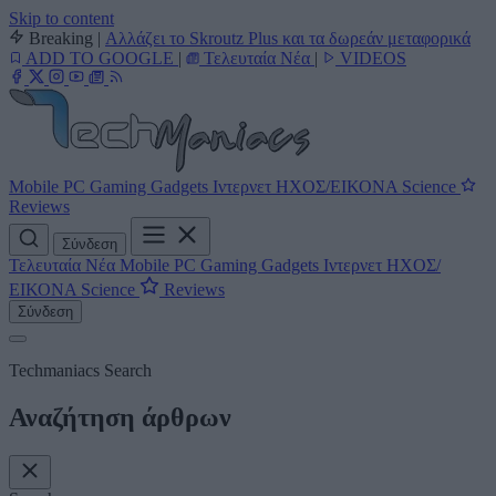
Skip to content
Breaking
|
Αλλάζει το Skroutz Plus και τα δωρεάν μεταφορικά
ADD TO GOOGLE
|
Τελευταία Νέα
|
VIDEOS
Mobile
PC
Gaming
Gadgets
Ιντερνετ
ΗΧΟΣ/ΕΙΚΟΝΑ
Science
Reviews
Σύνδεση
Τελευταία Νέα
Mobile
PC
Gaming
Gadgets
Ιντερνετ
ΗΧΟΣ/
ΕΙΚΟΝΑ
Science
Reviews
Σύνδεση
Techmaniacs Search
Αναζήτηση άρθρων