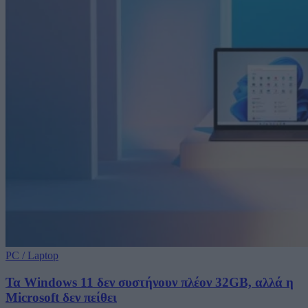
PC / Laptop
Τα Windows 11 δεν συστήνουν πλέον 32GB, αλλά η
Microsoft δεν πείθει