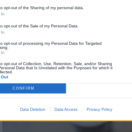
to opt-out of the Sharing of my personal data.
 In
to opt-out of the Sale of my Personal Data.
 In
to opt-out of processing my Personal Data for Targeted
Science
sing.
 In
NASA: Σε διαστρική ρύθμιση Μεγάλης Έκρηξης
για να σώσει το Voyager 2
to opt-out of Collection, Use, Retention, Sale, and/or Sharing
ersonal Data that Is Unrelated with the Purposes for which it
lected.
09/08/2026
 Out
CONFIRM
Data Deletion
Data Access
Privacy Policy