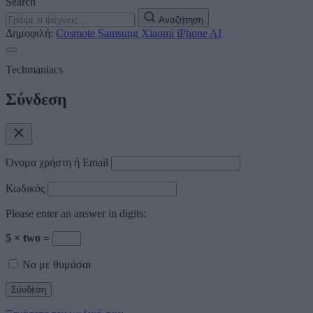
Search
Αναζήτηση
Δημοφιλή:
Cosmote
Samsung
Xiaomi
iPhone
AI
Techmaniacs
Σύνδεση
Όνομα χρήστη ή Email
Κωδικός
Please enter an answer in digits:
5 × two =
Να με θυμάσαι