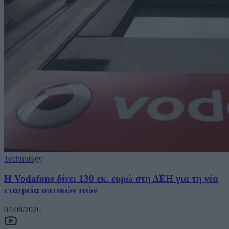
Technology
H Vodafone δίνει 130 εκ. ευρώ στη ΔΕΗ για τη νέα
εταιρεία οπτικών ινών
07/08/2026