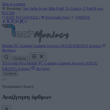
Skip to content
Breaking
|
Say hello to my little Fold: Το Galaxy Z Fold 8 των
$12.560
ADD TO GOOGLE
|
Τελευταία Νέα
|
VIDEOS
Mobile
PC
Gaming
Gadgets
Ιντερνετ
ΗΧΟΣ/ΕΙΚΟΝΑ
Science
Reviews
Σύνδεση
Τελευταία Νέα
Mobile
PC
Gaming
Gadgets
Ιντερνετ
ΗΧΟΣ/
ΕΙΚΟΝΑ
Science
Reviews
Σύνδεση
Techmaniacs Search
Αναζήτηση άρθρων