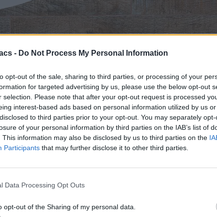
βη στις 31 Δεκεμβρίου του 2016.
acs -
Do Not Process My Personal Information
tion and Reference Systems Service (IERS)
ο οργανισμός επιβεβα
to opt-out of the sale, sharing to third parties, or processing of your per
 του 2026.
formation for targeted advertising by us, please use the below opt-out s
r selection. Please note that after your opt-out request is processed y
eing interest-based ads based on personal information utilized by us or
disclosed to third parties prior to your opt-out. You may separately opt-
α επιπλέον δευτερόλεπτο στο έτος περίπου κάθε ενάμιση χρόνο και για
losure of your personal information by third parties on the IAB’s list of
ον άξονά της; Η προφανής απάντηση είναι 24 ώρες. Ωστόσο, δεν είναι 
. This information may also be disclosed by us to third parties on the
IA
Participants
that may further disclose it to other third parties.
ικά ρολόγια, το GPS δεν θα λειτουργούσε. Η μπλε κουκκίδα στη συ
 σχέση της με τον καρκίνο
l Data Processing Opt Outs
όγια έχουν ασκήσει βαθιά επίδραση στη ζωή μας. Όταν πετάτε, το GP
 με βάση την ατομική ώρα.
o opt-out of the Sharing of my personal data.