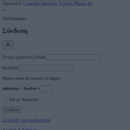
Δημοφιλή:
Cosmote
Samsung
Xiaomi
iPhone
AI
Techmaniacs
Σύνδεση
Όνομα χρήστη ή Email
Κωδικός
Please enter an answer in digits:
nineteen − twelve =
Να με θυμάσαι
Ξεχάσατε τον κωδικό σας;
Αρχική
Science