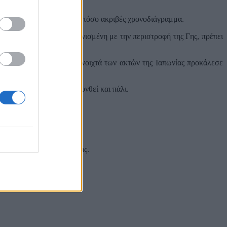
 της Γης δεν ακολουθεί ένα τόσο ακριβές χρονοδιάγραμμα.
ιατηρηθεί η ώρα συγχρονισμένη με την περιστροφή της Γης, πρέπει
ς κλίμακας Ρίχτερ στα ανοιχτά των ακτών της Ιαπωνίας προκάλεσε
ροφή της Γης έχει επιταχυνθεί και πάλι.
 και στα social media σας.