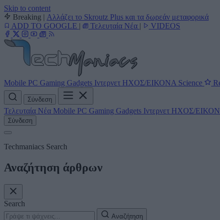
Skip to content
Breaking
|
Αλλάζει το Skroutz Plus και τα δωρεάν μεταφορικά
ADD TO GOOGLE
|
Τελευταία Νέα
|
VIDEOS
Mobile
PC
Gaming
Gadgets
Ιντερνετ
ΗΧΟΣ/ΕΙΚΟΝΑ
Science
Re
Σύνδεση
Τελευταία Νέα
Mobile
PC
Gaming
Gadgets
Ιντερνετ
ΗΧΟΣ/ΕΙΚΟ
Σύνδεση
Techmaniacs Search
Αναζήτηση άρθρων
Search
Αναζήτηση