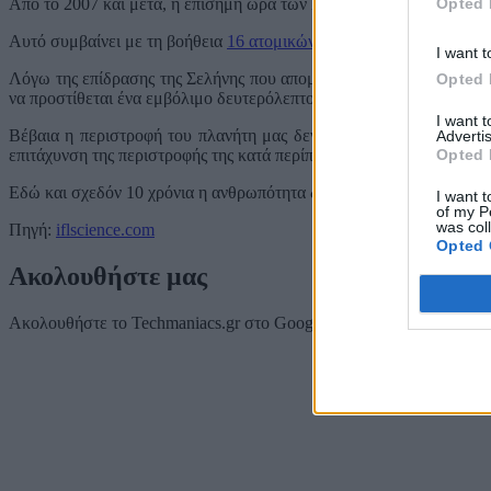
Opted 
Από το 2007 και μετά, η επίσημη ώρα των ΗΠΑ (γνωστή ως NIST U
Αυτό συμβαίνει με τη βοήθεια
16 ατομικών ρολογιών
. Είναι ένα ιδ
I want t
Λόγω της επίδρασης της Σελήνης που απομακρύνεται από τη Γη, η 
Opted 
να προστίθεται ένα εμβόλιμο δευτερόλεπτο περίπου μια φορά κάθε 
I want 
Βέβαια η περιστροφή του πλανήτη μας δεν επηρεάζεται μόνο από 
Advertis
Opted 
επιτάχυνση της περιστροφής της κατά περίπου 1,8 μικροδευτερόλεπτ
Εδώ και σχεδόν 10 χρόνια η ανθρωπότητα δεν έχει χρειαστεί να προσ
I want t
of my P
was col
Πηγή:
iflscience.com
Opted 
Ακολουθήστε μας
Ακολουθήστε το Techmaniacs.gr στο Google News για να διαβάζετε π