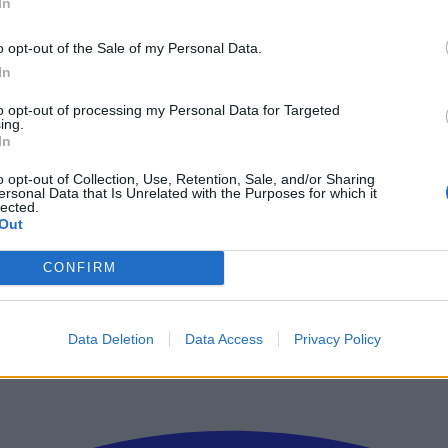
In
TC) καθορίζεται από το NIST.
ιαίτερα αξιόπιστο σύστημα, αλλά το πρόβλημα είναι ότι η περιστροφή
o opt-out of the Sale of my Personal Data.
περιστροφή του πλανήτη μας επιβραδύνεται. Προκειμένου λοιπόν να δ
In
ενάμιση χρόνο.
to opt-out of processing my Personal Data for Targeted
τη Σελήνη. Για παράδειγμα, το 2011, σεισμός μεγέθους 9 βαθμών τη
ing.
In
α.
θέσει ένα δευτερόλεπτο και η εξήγηση είναι ιδιαίτερα απλή. Η περιστ
o opt-out of Collection, Use, Retention, Sale, and/or Sharing
ersonal Data that Is Unrelated with the Purposes for which it
lected.
Out
CONFIRM
ρώτοι όλα τα τεχνολογικά νέα, ή προσθέστε μας στον RSS feed reader
Data Deletion
Data Access
Privacy Policy