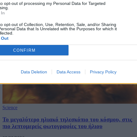
to opt-out of processing my Personal Data for Targeted
sing.
 In
to opt-out of Collection, Use, Retention, Sale, and/or Sharing
ersonal Data that Is Unrelated with the Purposes for which it
lected.
 Out
CONFIRM
Data Deletion
Data Access
Privacy Policy
Science
Το μεγαλύτερο ηλιακό τηλεσκόπιο του κόσμου, στις
πιο λεπτομερείς φωτογραφίες του ήλιου