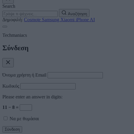
Search
Αναζήτηση
Δημοφιλή:
Cosmote
Samsung
Xiaomi
iPhone
AI
Techmaniacs
Σύνδεση
Όνομα χρήστη ή Email
Κωδικός
Please enter an answer in digits:
11 − 8 =
Να με θυμάσαι