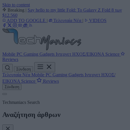
Skip to content
Breaking
|
Say hello to my little Fold: Το Galaxy Z Fold 8 των
$12.560
ADD TO GOOGLE
|
Τελευταία Νέα
|
VIDEOS
Mobile
PC
Gaming
Gadgets
Ιντερνετ
ΗΧΟΣ/ΕΙΚΟΝΑ
Science
Reviews
Σύνδεση
Τελευταία Νέα
Mobile
PC
Gaming
Gadgets
Ιντερνετ
ΗΧΟΣ/
ΕΙΚΟΝΑ
Science
Reviews
Σύνδεση
Techmaniacs Search
Αναζήτηση άρθρων