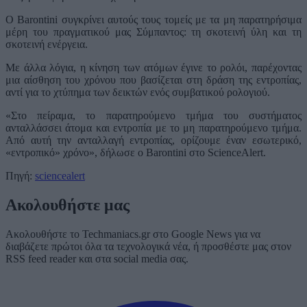
Ο Barontini συγκρίνει αυτούς τους τομείς με τα μη παρατηρήσιμα
μέρη του πραγματικού μας Σύμπαντος: τη σκοτεινή ύλη και τη
σκοτεινή ενέργεια.
Με άλλα λόγια, η κίνηση των ατόμων έγινε το ρολόι, παρέχοντας
μια αίσθηση του χρόνου που βασίζεται στη δράση της εντροπίας,
αντί για το χτύπημα των δεικτών ενός συμβατικού ρολογιού.
«Στο πείραμα, το παρατηρούμενο τμήμα του συστήματος
ανταλλάσσει άτομα και εντροπία με το μη παρατηρούμενο τμήμα.
Από αυτή την ανταλλαγή εντροπίας, ορίζουμε έναν εσωτερικό,
«εντροπικό» χρόνο», δήλωσε ο Barontini στο ScienceAlert.
Πηγή:
sciencealert
Ακολουθήστε μας
Ακολουθήστε το Techmaniacs.gr στο Google News για να
διαβάζετε πρώτοι όλα τα τεχνολογικά νέα, ή προσθέστε μας στον
RSS feed reader και στα social media σας.