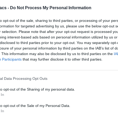
acs -
Do Not Process My Personal Information
to opt-out of the sale, sharing to third parties, or processing of your per
formation for targeted advertising by us, please use the below opt-out s
r selection. Please note that after your opt-out request is processed y
eing interest-based ads based on personal information utilized by us or
Technology
disclosed to third parties prior to your opt-out. You may separately opt-
losure of your personal information by third parties on the IAB’s list of
Χρειάζεσαι ψηφιακό αντίγραφο pdf της ταυτότητας
. This information may also be disclosed by us to third parties on the
IA
σου
Participants
that may further disclose it to other third parties.
08/08/2026
al Data Processing Opt Outs
to opt-out of the Sharing of my personal data.
 In
to opt-out of the Sale of my Personal Data.
 In